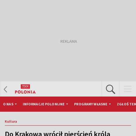
O NAS
INFORMACJE POLONIJNE
PROGRAMY WŁASNE
ZGŁOŚ TEM
Kultura
Do Krakowa wrócił pierścień króla