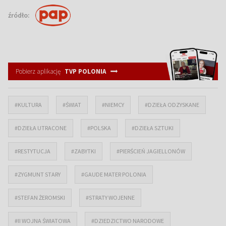
źródło:
Pobierz aplikację
TVP POLONIA
#KULTURA
#ŚWIAT
#NIEMCY
#DZIEŁA ODZYSKANE
#DZIEŁA UTRACONE
#POLSKA
#DZIEŁA SZTUKI
#RESTYTUCJA
#ZABYTKI
#PIERŚCIEŃ JAGIELLONÓW
#ZYGMUNT STARY
#GAUDE MATER POLONIA
#STEFAN ŻEROMSKI
#STRATY WOJENNE
#II WOJNA ŚWIATOWA
#DZIEDZICTWO NARODOWE