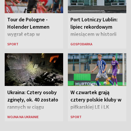
Tour de Pologne -
Port Lotniczy Lublin:
Holender Lemmen
lipiec rekordowym
wygrał etap w
miesiącem w historii
Karpaczu i został
lotniska
SPORT
GOSPODARKA
liderem
Ukraina: Cztery osoby
W czwartek grają
zginęły, ok. 40 zostało
cztery polskie kluby w
rannych w ciągu
piłkarskiej LE i LK
ostatniej doby w
WOJNA NA UKRAINIE
SPORT
rosyjskich atakach