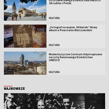
Lista Światowego Dziedzictwa UNESCO:
18 cudów z Polski
KULTURA
„Fotograf na wojnie. 36 klatek”. Nowy
album o Powstaniu Warszawskim
KULTURA
Modernistyczne Centrum Gdyni wpisane
na Listę Światowego Dziedzictwa
UNESCO
KULTURA
NAJNOWSZE