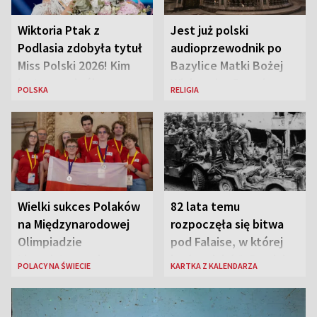
Wiktoria Ptak z
Jest już polski
Podlasia zdobyła tytuł
audioprzewodnik po
Miss Polski 2026! Kim
Bazylice Matki Bożej
jest nowa królowa
Większej w Rzymie
POLSKA
RELIGIA
piękności?
Wielki sukces Polaków
82 lata temu
na Międzynarodowej
rozpoczęła się bitwa
Olimpiadzie
pod Falaise, w której
Lingwistycznej
brała udział 1. Dywizja
POLACY NA ŚWIECIE
KARTKA Z KALENDARZA
Pancerna gen. Maczka