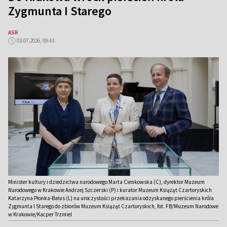
Zygmunta I Starego
ASR
03.07.2026, 09:43
Minister kultury i dziedzictwa narodowego Marta Cienkowska (C), dyrektor Muzeum
Narodowego w Krakowie Andrzej Szczerski (P) i kurator Muzeum Książąt Czartoryskich
Katarzyna Płonka-Bałus (L) na uroczystości przekazania odzyskanego pierścienia króla
Zygmunta I Starego do zbiorów Muzeum Książąt Czartoryskich, fot. FB/Muzeum Narodowe
w Krakowie/Kacper Trzmiel