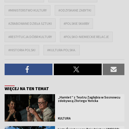
#MINISTERSTWO KULTURY
#ODZYSKANE ZABYTKI
#ZRABOWANE DZIEŁA SZTUKI
#POLSKIE SKARBY
#RESTYTUCJA DÓBR KULTURY
#POLSKO-NIEMIECKIE RELACJE
#HISTORIA POLSKI
#KULTURA POLSKA.
WIĘCEJ NA TEN TEMAT
„Hamlet” z Teatru Zagłębia w Sosnowcu
zdobywcą Złotego Yoricka
KULTURA