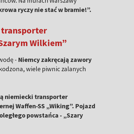
tańców. Na murach Warszawy
rowa ryczy nie stać w bramie!”.
transporter
„Szarym Wilkiem”
 wodę -
Niemcy zakręcają zawory
szkodzona, wiele piwnic zalanych
 niemiecki transporter
cernej Waffen-SS „Wiking”. Pojazd
 poległego powstańca - „Szary