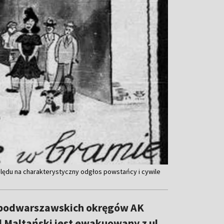
ględu na charakterystyczny odgłos powstańcy i cywile
m podwarszawskich okręgów AK
l Maltański jest ewakuowany z ul.