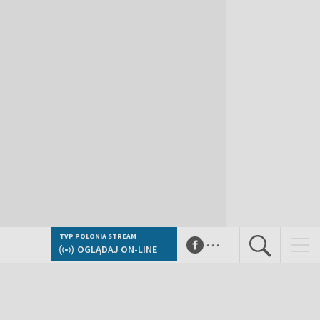
...
TVP POLONIA STREAM
OGLĄDAJ ON-LINE