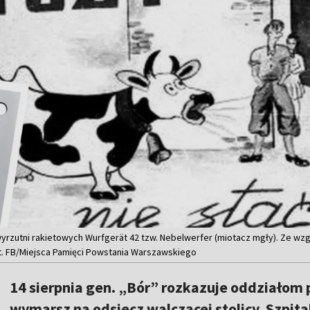
yrzutni rakietowych Wurfgerät 42 tzw. Nebelwerfer (miotacz mgły). Ze wz
ot. FB/Miejsca Pamięci Powstania Warszawskiego
14 sierpnia gen. „Bór” rozkazuje oddziało
wymarsz na odsiecz walczącej stolicy. Szpita