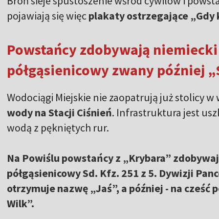
Broń sieje spustoszenie wśród cywilów i pows
pojawiają się więc
plakaty ostrzegające „Gdy k
Powstańcy zdobywają niemiecki 
półgąsienicowy zwany później 
Wodociągi Miejskie nie zaopatrują już stolicy w
wody na Stacji Ciśnień
. Infrastruktura jest u
wodą z pękniętych rur.
Na Powiślu powstańcy z „Krybara” zdobywają
półgąsienicowy Sd. Kfz. 251 z 5. Dywizji Pan
otrzymuje nazwę „Jaś”, a później - na cześć
Wilk”.