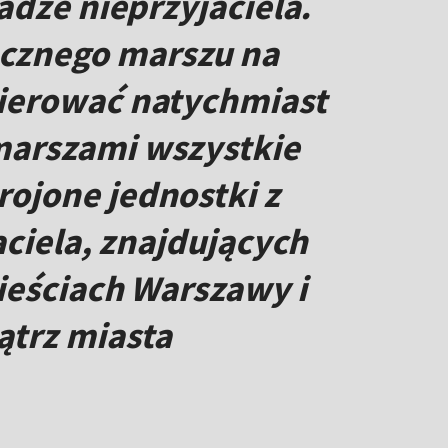
adze nieprzyjaciela.
cznego marszu na
kierować natychmiast
marszami wszystkie
ojone jednostki z
aciela, znajdujących
mieściach Warszawy i
trz miasta