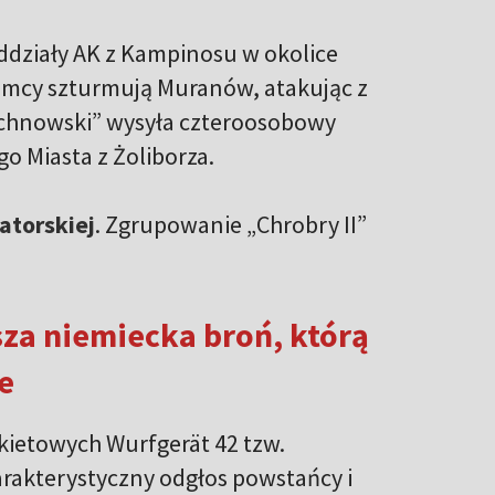
działy AK z Kampinosu w okolice
mcy szturmują Muranów, atakując z
Wachnowski” wysyła czteroosobowy
go Miasta z Żoliborza.
atorskiej
. Zgrupowanie „Chrobry II”
sza niemiecka broń, którą
e
kietowych Wurfgerät 42 tzw.
arakterystyczny odgłos powstańcy i