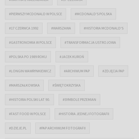
#PIERWSZY MCDONALD W POLSCE
#MCDONALD'S POLSKA
#17 CZERWCA 1992
#WARSZAWA
#HISTORIA MCDONALD'S
#GASTRONOMIA W POLSCE
#TRANSFORMACJA USTROJOWA
#POLSKA PO 1989 ROKU
#JACEK KUROŃ
#LONGIN WAWRYNKIEWICZ
#ARCHIWUM PAP
#ZDJĘCIA PAP
#MARSZAŁKOWSKA
#ŚWIĘTOKRZYSKA
#HISTORIA POLSKI LAT 90.
#SYMBOLE PRZEMIAN
#FAST FOOD W POLSCE
#HISTORIA JEDNEJ FOTOGRAFII
#DZIEJE.PL
#PAP ARCHIWUM FOTOGRAFII