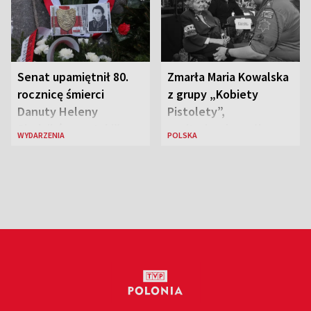
Senat upamiętnił 80.
Zmarła Maria Kowalska
rocznicę śmierci
z grupy „Kobiety
Danuty Heleny
Pistolety”,
Siedzikówny „Inki”
sanitariuszka pułku
WYDARZENIA
POLSKA
„Baszta”