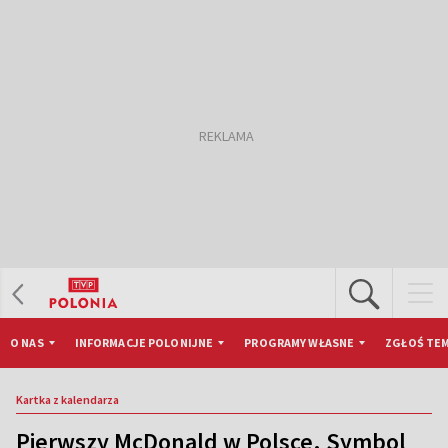
O NAS
INFORMACJE POLONIJNE
PROGRAMY WŁASNE
ZGŁOŚ TEM
Kartka z kalendarza
Pierwszy McDonald w Polsce. Symbol