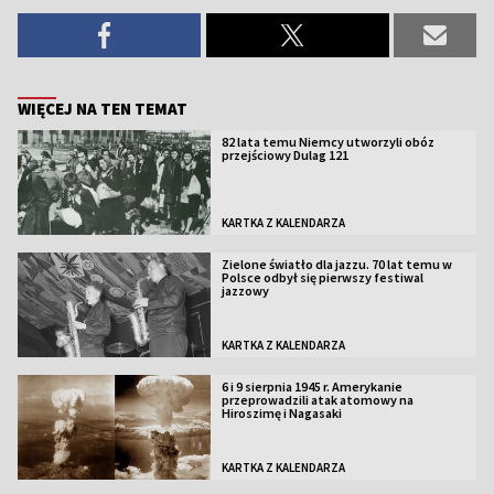
WIĘCEJ NA TEN TEMAT
82 lata temu Niemcy utworzyli obóz
przejściowy Dulag 121
KARTKA Z KALENDARZA
Zielone światło dla jazzu. 70 lat temu w
Polsce odbył się pierwszy festiwal
jazzowy
KARTKA Z KALENDARZA
6 i 9 sierpnia 1945 r. Amerykanie
przeprowadzili atak atomowy na
Hiroszimę i Nagasaki
KARTKA Z KALENDARZA