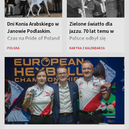
Dni Konia Arabskiego w
Zielone światło dla
Janowie Podlaskim.
jazzu. 70 lat temu w
Czas na Pride of Poland
Polsce odbył się
pierwszy festiwal
POLSKA
KARTKA Z KALENDARZA
jazzowy