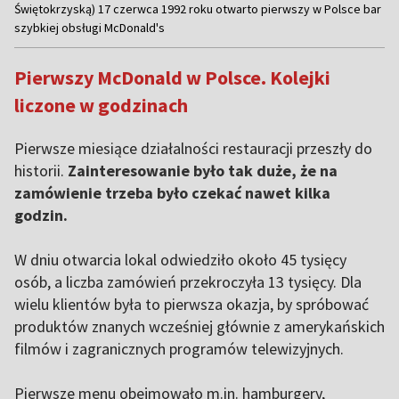
1
Świętokrzyską) 17 czerwca 1992 roku otwarto pierwszy w Polsce bar
szybkiej obsługi McDonald's
of
4
Pierwszy McDonald w Polsce. Kolejki
liczone w godzinach
Pierwsze miesiące działalności restauracji przeszły do
historii.
Zainteresowanie było tak duże, że na
zamówienie trzeba było czekać nawet kilka
godzin.
W dniu otwarcia lokal odwiedziło około 45 tysięcy
osób, a liczba zamówień przekroczyła 13 tysięcy. Dla
wielu klientów była to pierwsza okazja, by spróbować
produktów znanych wcześniej głównie z amerykańskich
filmów i zagranicznych programów telewizyjnych.
Pierwsze menu obejmowało m.in. hamburgery,