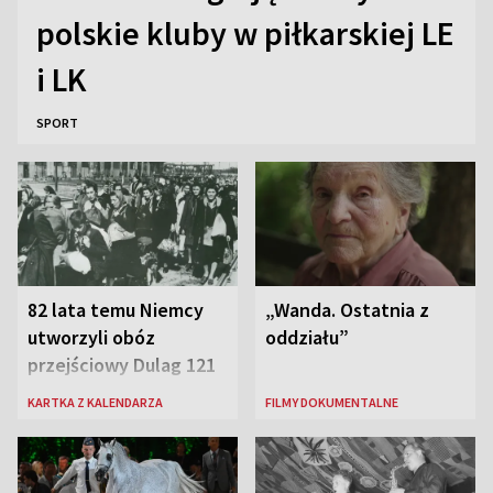
polskie kluby w piłkarskiej LE
i LK
SPORT
82 lata temu Niemcy
„Wanda. Ostatnia z
utworzyli obóz
oddziału”
przejściowy Dulag 121
KARTKA Z KALENDARZA
FILMY DOKUMENTALNE