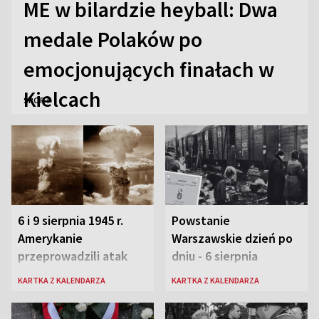
ME w bilardzie heyball: Dwa
medale Polaków po
emocjonujących finałach w
Kielcach
SPORT
6 i 9 sierpnia 1945 r.
Powstanie
Amerykanie
Warszawskie dzień po
przeprowadzili atak
dniu - 6 sierpnia
atomowy na Hiroszimę
KARTKA Z KALENDARZA
KARTKA Z KALENDARZA
i Nagasaki