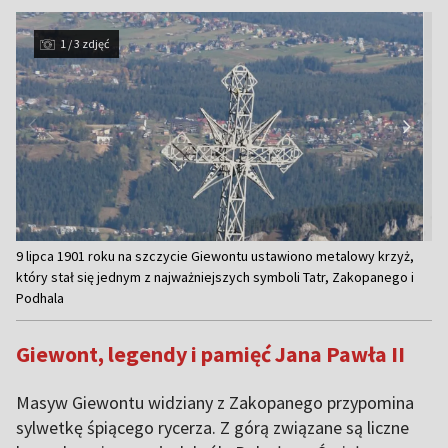
1 / 3 zdjęć
Item
9 lipca 1901 roku na szczycie Giewontu ustawiono metalowy krzyż,
1
który stał się jednym z najważniejszych symboli Tatr, Zakopanego i
Podhala
of
3
Giewont, legendy i pamięć Jana Pawła II
Masyw Giewontu widziany z Zakopanego przypomina
sylwetkę śpiącego rycerza. Z górą związane są liczne