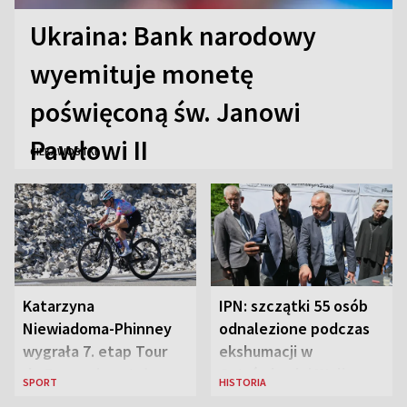
Ukraina: Bank narodowy
wyemituje monetę
poświęconą św. Janowi
Pawłowi II
CIEKAWOSTKI
Katarzyna
IPN: szczątki 55 osób
Niewiadoma-Phinney
odnalezione podczas
wygrała 7. etap Tour
ekshumacji w
de France i została
Ostrówkach i Woli
SPORT
HISTORIA
liderką wyścigu
Ostrowieckiej