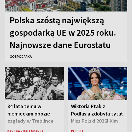
Polska szóstą największą
gospodarką UE w 2025 roku.
Najnowsze dane Eurostatu
GOSPODARKA
84 lata temu w
Wiktoria Ptak z
niemieckim obozie
Podlasia zdobyła tytuł
zagłady w Treblince
Miss Polski 2026! Kim
zmarł Janusz Korczak
jest nowa królowa
KARTKA Z KALENDARZA
POLSKA