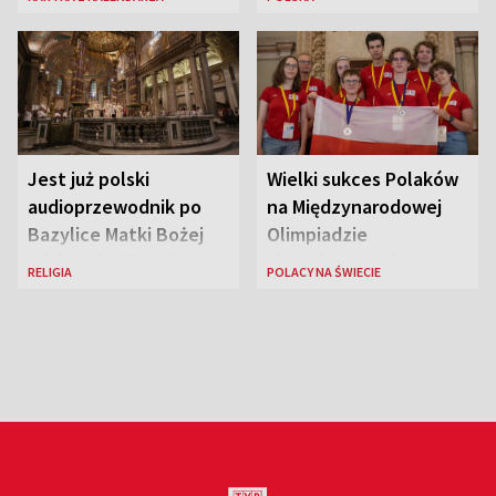
piękności?
Jest już polski
Wielki sukces Polaków
audioprzewodnik po
na Międzynarodowej
Bazylice Matki Bożej
Olimpiadzie
Większej w Rzymie
Lingwistycznej
RELIGIA
POLACY NA ŚWIECIE