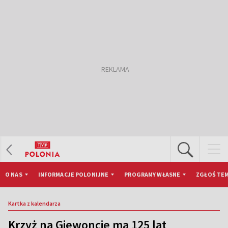
O NAS
INFORMACJE POLONIJNE
PROGRAMY WŁASNE
ZGŁOŚ TEM
Kartka z kalendarza
Krzyż na Giewoncie ma 125 lat