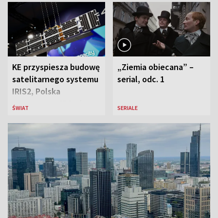
KE przyspiesza budowę
„Ziemia obiecana” –
satelitarnego systemu
serial, odc. 1
IRIS2, Polska
przeznaczy 656 mln
ŚWIAT
SERIALE
euro