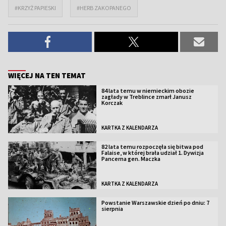
#KRZYŻ PAPIESKI
#HERB ZAKOPANEGO
WIĘCEJ NA TEN TEMAT
84 lata temu w niemieckim obozie
zagłady w Treblince zmarł Janusz
Korczak
KARTKA Z KALENDARZA
82 lata temu rozpoczęła się bitwa pod
Falaise, w której brała udział 1. Dywizja
Pancerna gen. Maczka
KARTKA Z KALENDARZA
Powstanie Warszawskie dzień po dniu: 7
sierpnia