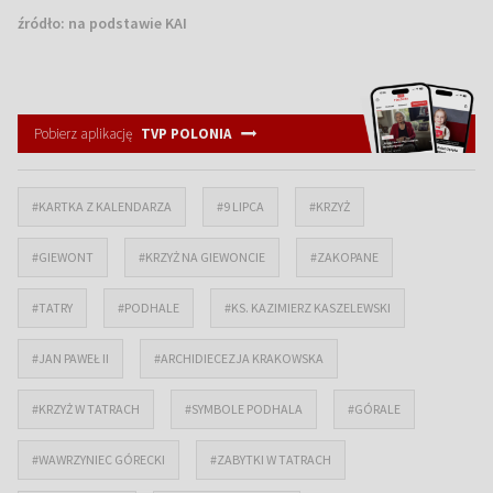
źródło:
na podstawie KAI
Pobierz aplikację
TVP POLONIA
#KARTKA Z KALENDARZA
#9 LIPCA
#KRZYŻ
#GIEWONT
#KRZYŻ NA GIEWONCIE
#ZAKOPANE
#TATRY
#PODHALE
#KS. KAZIMIERZ KASZELEWSKI
#JAN PAWEŁ II
#ARCHIDIECEZJA KRAKOWSKA
#KRZYŻ W TATRACH
#SYMBOLE PODHALA
#GÓRALE
#WAWRZYNIEC GÓRECKI
#ZABYTKI W TATRACH