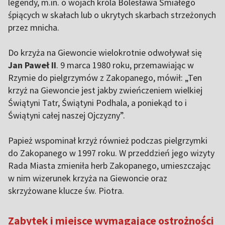
legendy, m.in. o wojach króla Bolesława Śmiałego
śpiących w skałach lub o ukrytych skarbach strzeżonych
przez mnicha.
Do krzyża na Giewoncie wielokrotnie odwoływał się
Jan Paweł II
. 9 marca 1980 roku, przemawiając w
Rzymie do pielgrzymów z Zakopanego, mówił: „Ten
krzyż na Giewoncie jest jakby zwieńczeniem wielkiej
Świątyni Tatr, Świątyni Podhala, a poniekąd to i
Świątyni całej naszej Ojczyzny”.
Papież wspominał krzyż również podczas pielgrzymki
do Zakopanego w 1997 roku. W przeddzień jego wizyty
Rada Miasta zmieniła herb Zakopanego, umieszczając
w nim wizerunek krzyża na Giewoncie oraz
skrzyżowane klucze św. Piotra.
Zabytek i miejsce wymagające ostrożności