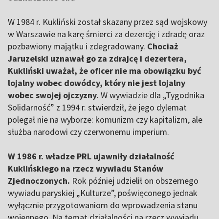
W 1984 r. Kukliński został skazany przez sąd wojskowy
w Warszawie na karę śmierci za dezercję i zdradę oraz
pozbawiony majątku i zdegradowany.
Chociaż
Jaruzelski uznawał go za zdrajcę i dezertera,
Kukliński uważał, że oficer nie ma obowiązku być
lojalny wobec dowódcy, który nie jest lojalny
wobec swojej ojczyzny.
W wywiadzie dla „Tygodnika
Solidarność” z 1994 r. stwierdził, że jego dylemat
polegał nie na wyborze: komunizm czy kapitalizm, ale
służba narodowi czy czerwonemu imperium.
W 1986 r. władze PRL ujawniły działalność
Kuklińskiego na rzecz wywiadu Stanów
Zjednoczonych.
Rok później udzielił on obszernego
wywiadu paryskiej „Kulturze”, poświęconego jednak
wyłącznie przygotowaniom do wprowadzenia stanu
wojennego. Na temat działalności na rzecz wywiadu