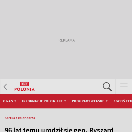
O NAS
INFORMACJE POLONIJNE
PROGRAMY WŁASNE
ZGŁOŚ TEM
Kartka z kalendarza
96 lat temu urodził się gen. Ryszard