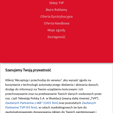
Sklep TVP
Biuro Reklamy
Oferta Dystrybucyjna
Oferta Handlowa
Moje zgody
Dostępność
Szanujemy Twoją prywatność
Kliknij "Akceptuję i przechodzę do serwisu", aby wyrazić zgody na
korzystanie z technologii automatycznego śledzenia i zbierania danych,
dostęp do informacji na Twoim urządzeniu końcowym i ich
przechowywanie oraz na przetwarzanie Twoich danych osobowych przez
nas, czyli Telewizję Polską S.A. w likwidacji (zwaną dalej również „TVP”),
Zaufanych Partnerów z IAB* (1201 firm)
oraz pozostałych
Zaufanych
Partnerów TVP (93 firm)
, w celach marketingowych (w tym do
zautomatyzowanego dopasowania reklam do Twoich zainteresowań i