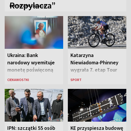
Rozpylacza”
KARTKA Z KALENDARZA
Ukraina: Bank
Katarzyna
narodowy wyemituje
Niewiadoma-Phinney
monetę poświęconą
wygrała 7. etap Tour
św. Janowi Pawłowi II
de France i została
CIEKAWOSTKI
SPORT
liderką wyścigu
IPN: szczątki 55 osób
KE przyspiesza budowę