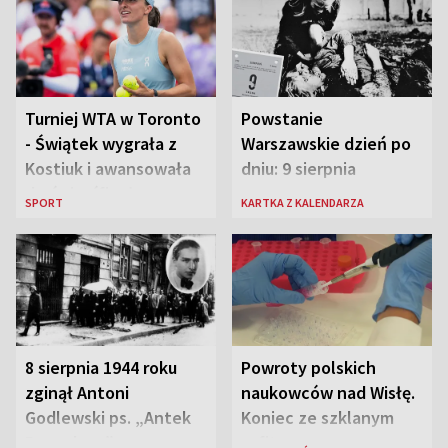
Turniej WTA w Toronto
Powstanie
- Świątek wygrała z
Warszawskie dzień po
Kostiuk i awansowała
dniu: 9 sierpnia
do ćwierćfinału
SPORT
KARTKA Z KALENDARZA
8 sierpnia 1944 roku
Powroty polskich
zginął Antoni
naukowców nad Wisłę.
Godlewski ps. „Antek
Koniec ze szklanym
Rozpylacz”
sufitem