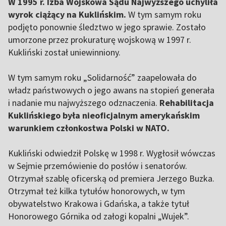
W 1995 r. Izba Wojskowa Sądu Najwyższego uchyliła
wyrok ciążący na Kuklińskim.
W tym samym roku
podjęto ponownie śledztwo w jego sprawie. Zostało
umorzone przez prokuraturę wojskową w 1997 r.
Kukliński został uniewinniony.
W tym samym roku „Solidarność” zaapelowała do
władz państwowych o jego awans na stopień generała
i nadanie mu najwyższego odznaczenia.
Rehabilitacja
Kuklińskiego była nieoficjalnym amerykańskim
warunkiem członkostwa Polski w NATO.
Kukliński odwiedził Polskę w 1998 r. Wygłosił wówczas
w Sejmie przemówienie do posłów i senatorów.
Otrzymał szablę oficerską od premiera Jerzego Buzka.
Otrzymał też kilka tytułów honorowych, w tym
obywatelstwo Krakowa i Gdańska, a także tytuł
Honorowego Górnika od załogi kopalni „Wujek”.