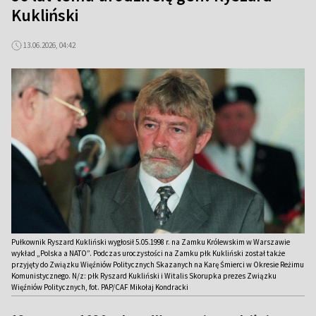
Kukliński
13.06.2026, 04:42
Pułkownik Ryszard Kukliński wygłosił 5.05.1998 r. na Zamku Królewskim w Warszawie
wykład „Polska a NATO”. Podczas uroczystości na Zamku płk Kukliński został także
przyjęty do Związku Więźniów Politycznych Skazanych na Karę Śmierci w Okresie Reżimu
Komunistycznego. N/z: płk Ryszard Kukliński i Witalis Skorupka prezes Związku
Więźniów Politycznych, fot. PAP/CAF Mikołaj Kondracki