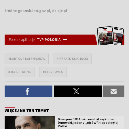
źródło:
gdansk.ipn.gov.pl, dzieje pl
Pobierz aplikację
TVP POLONIA
#KARTKA Z KALENDARZA
#RYSZARD KUKLIŃSKI
#JACK STRONG
#13 CZERWCA
WIĘCEJ NA TEN TEMAT
9 sierpnia 1864 roku urodził się Roman
Dmowski, jeden z „ojców” niepodległej
Polski