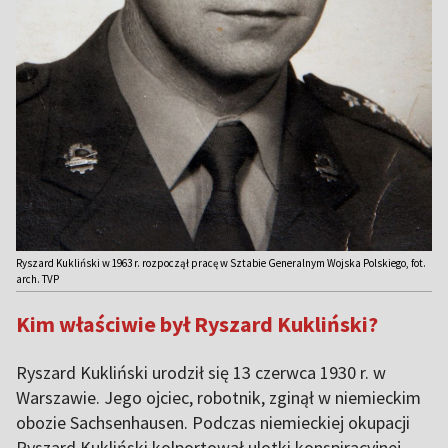
Ryszard Kukliński w 1963 r. rozpoczął pracę w Sztabie Generalnym Wojska Polskiego, fot.
arch. TVP
Kim właściwie był Ryszard Kukliński?
Ryszard Kukliński urodził się 13 czerwca 1930 r. w
Warszawie. Jego ojciec, robotnik, zginął w niemieckim
obozie Sachsenhausen. Podczas niemieckiej okupacji
Ryszard Kukliński kolportował ulotki konspiracyjnej