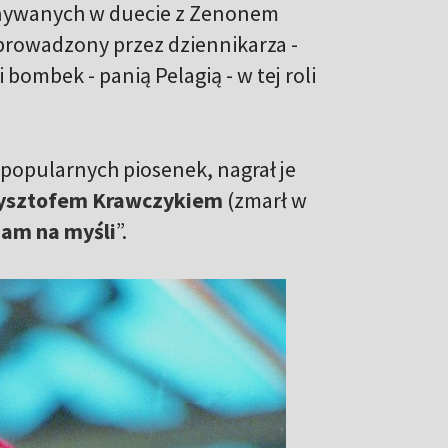
nywanych w duecie z Zenonem
eprowadzony przez dziennikarza -
bombek - panią Pelagią - w tej roli
popularnych piosenek, nagrał je
ysztofem Krawczykiem
(zmarł w
mam na myśli
”.