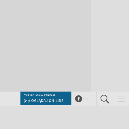
...
TVP POLONIA STREAM
OGLĄDAJ ON-LINE