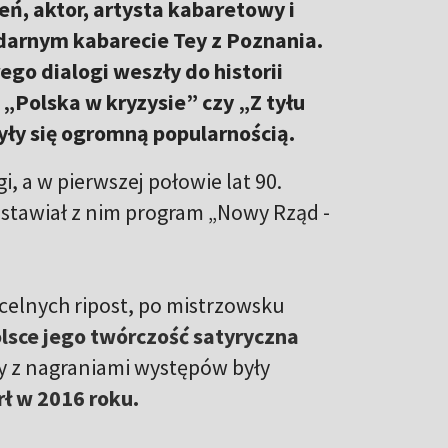
ń, aktor, artysta kabaretowy i
darnym kabarecie Tey z Poznania.
go dialogi weszły do historii
, „Polska w kryzysie” czy „Z tyłu
yły się ogromną popularnością.
 a w pierwszej połowie lat 90.
edstawiał z nim program „Nowy Rząd -
 celnych ripost, po mistrzowsku
lsce jego twórczość satyryczna
ty z nagraniami występów były
ł w 2016 roku.