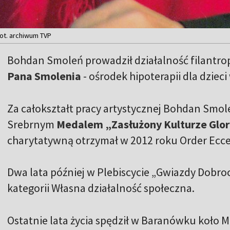
ot. archiwum TVP
Bohdan Smoleń prowadził działalność filantropi
Pana Smolenia
- ośrodek hipoterapii dla dziec
Za całokształt pracy artystycznej Bohdan Smo
Srebrnym
Medalem „Zasłużony Kulturze Glori
charytatywną otrzymał w 2012 roku Order Ecc
Dwa lata później w Plebiscycie „Gwiazdy Dobro
kategorii Własna działalność społeczna.
Ostatnie lata życia spędził w Baranówku koło M