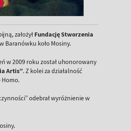
jną, założył
Fundację Stworzenia
i w Baranówku koło Mosiny.
leń w 2009 roku został uhonorowany
a Artis”
. Z kolei za działalność
e Homo.
czynności” odebrał wyróżnienie w
osiny.