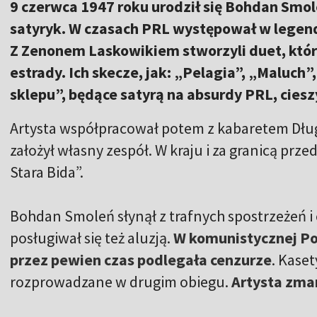
9 czerwca 1947 roku urodził się Bohdan Smole
satyryk. W czasach PRL występował w legen
Z Zenonem Laskowikiem stworzyli duet, które
estrady. Ich skecze, jak: „Pelagia”, „Maluch”
sklepu”, będące satyrą na absurdy PRL, ciesz
Artysta współpracował potem z kabaretem Długi,
założył własny zespół. W kraju i za granicą prz
Stara Bida”.
Bohdan Smoleń słynął z trafnych spostrzeżeń i
posługiwał się też aluzją.
W komunistycznej Po
przez pewien czas podlegała cenzurze
. Kase
rozprowadzane w drugim obiegu.
Artysta zmar