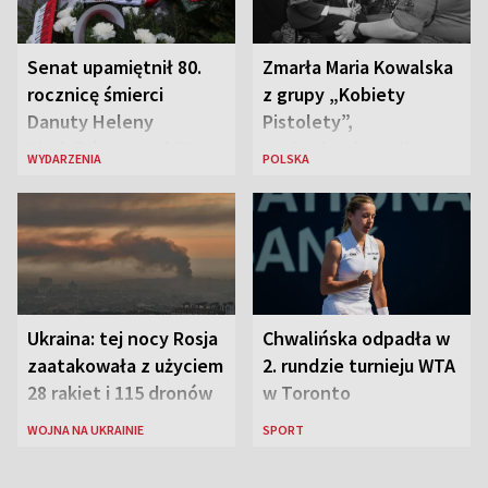
Senat upamiętnił 80.
Zmarła Maria Kowalska
rocznicę śmierci
z grupy „Kobiety
Danuty Heleny
Pistolety”,
Siedzikówny „Inki”
sanitariuszka pułku
WYDARZENIA
POLSKA
„Baszta”
Ukraina: tej nocy Rosja
Chwalińska odpadła w
zaatakowała z użyciem
2. rundzie turnieju WTA
28 rakiet i 115 dronów
w Toronto
WOJNA NA UKRAINIE
SPORT