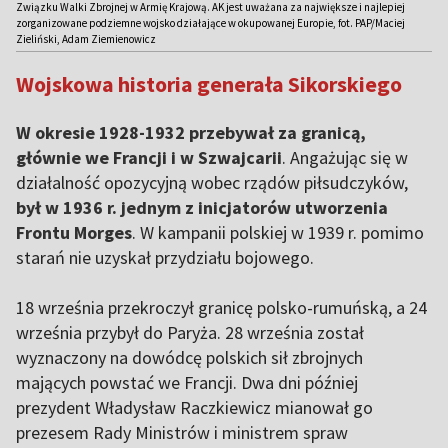
Związku Walki Zbrojnej w Armię Krajową. AK jest uważana za największe i najlepiej
zorganizowane podziemne wojsko działające w okupowanej Europie, fot. PAP/Maciej
Zieliński, Adam Ziemienowicz
Wojskowa historia generała Sikorskiego
W okresie 1928-1932 przebywał za granicą,
głównie we Francji i w Szwajcarii
. Angażując się w
działalność opozycyjną wobec rządów piłsudczyków,
był w 1936 r. jednym z inicjatorów utworzenia
Frontu Morges
. W kampanii polskiej w 1939 r. pomimo
starań nie uzyskał przydziału bojowego.
18 września przekroczył granicę polsko-rumuńską, a 24
września przybył do Paryża. 28 września został
wyznaczony na dowódcę polskich sił zbrojnych
mających powstać we Francji. Dwa dni później
prezydent Władysław Raczkiewicz mianował go
prezesem Rady Ministrów i ministrem spraw