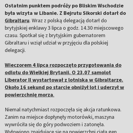
Ostatnim punktem podróży po Bliskim Wschodzie
była wizyta w Libanie. Z Bejrutu Sikorski dotarł do
Gibraltaru
. Wraz z polską delegacją dotarł do
brytyjskiej enklawy 3 lipca o godz. 14.30 miejscowego
czasu. Spotkał się z brytyjskim gubernatorem
Gibraltaru i wziął udział w przyjęciu dla polskiej
delegacji.
Wieczorem 4 lipca rozpoczęto przygotowania do
odlotu do Wielkiej Brytanii. O 23.07 samolot
Liberator II wystartował z lotniska w Gibraltarze.
Około 16 sekund po starcie obniżył lot i uderzył w
powierzchnię morza
.
Niemal natychmiast rozpoczęła się akcja ratunkowa.
Zanim na miejsce dopłynęły motorówki, maszyna
wywróciła się do góry podwoziem i zatonęła.
Wyłowiono znajdujące się na powierzchni ciała gen.