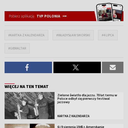
Pobierz aplikację
TVP POLONIA
#KARTKA Z KALENDARZA
#WŁADYSŁAW SIKORSKI
#4 LIPCA
#GIBRALTAR
WIĘCEJ NA TEN TEMAT
Zielone światło dla jazzu. 70 lat temu w
Polsce odbył się pierwszy festiwal
jazzowy
KARTKA Z KALENDARZA
6 i 9 sierpnia 1945 r. Amerykanie