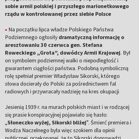
sobie armii polskiej i przyszłego marionetkowego
rządu w kontrolowanej przez siebie Polsce
•
Na początku lipca władze Polskiego Państwa
Podziemnego ogłosiły
dramatyczną informację o
aresztowaniu 30 czerwca gen. Stefana
Roweckiego „Grota”, dowódcy Armii Krajowej
. Był
on symbolem podziemnej walki o niepodległość i
gwarantem ciągłości państwa. Podobną symboliczną
rolę spełniał premier Władysław Sikorski, którego
słowa docierały do Polski za pośrednictwem fal
radiowych i przywracały nadzieję na kres okupacji
Jesienią 1939 r. na murach polskich miast i w rodzącej
się prasie konspiracyjnej pojawiało się hasło:
„
Słoneczko wyżej, Sikorski bliżej
”. Śmierć premiera i
Wodza Naczelnego była więc szokiem dla opinii
publicznej, przekonanej, że to Sikorski doprowadzi