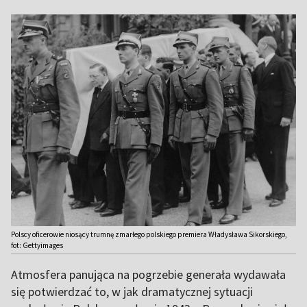
Polscy oficerowie niosący trumnę zmarłego polskiego premiera Władysława Sikorskiego,
fot: Gettyimages
Atmosfera panująca na pogrzebie generała wydawała
się potwierdzać to, w jak dramatycznej sytuacji