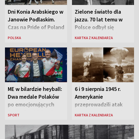
Dni Konia Arabskiego w
Zielone światło dla
Janowie Podlaskim.
jazzu. 70 lat temu w
Czas na Pride of Poland
Polsce odbył się
pierwszy festiwal
POLSKA
KARTKA Z KALENDARZA
jazzowy
ME w bilardzie heyball:
6 i 9 sierpnia 1945 r.
Dwa medale Polaków
Amerykanie
po emocjonujących
przeprowadzili atak
finałach w Kielcach
atomowy na Hiroszimę
SPORT
KARTKA Z KALENDARZA
i Nagasaki