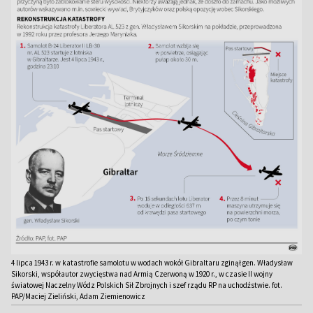
4 lipca 1943 r. w katastrofie samolotu w wodach wokół Gibraltaru zginął gen. Władysław
Sikorski, współautor zwycięstwa nad Armią Czerwoną w 1920 r., w czasie II wojny
światowej Naczelny Wódz Polskich Sił Zbrojnych i szef rządu RP na uchodźstwie. fot.
PAP/Maciej Zieliński, Adam Ziemienowicz