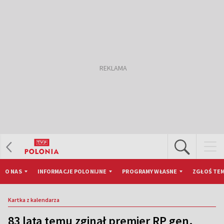
O NAS
INFORMACJE POLONIJNE
PROGRAMY WŁASNE
ZGŁOŚ TEM
Kartka z kalendarza
83 lata temu zginął premier RP gen.