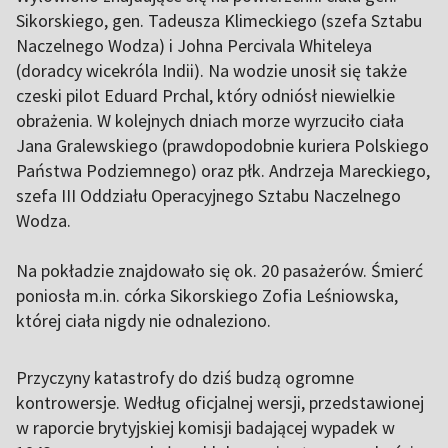
Sikorskiego, gen. Tadeusza Klimeckiego (szefa Sztabu
Naczelnego Wodza) i Johna Percivala Whiteleya
(doradcy wicekróla Indii). Na wodzie unosił się także
czeski pilot Eduard Prchal, który odniósł niewielkie
obrażenia. W kolejnych dniach morze wyrzuciło ciała
Jana Gralewskiego (prawdopodobnie kuriera Polskiego
Państwa Podziemnego) oraz płk. Andrzeja Mareckiego,
szefa III Oddziału Operacyjnego Sztabu Naczelnego
Wodza.
Na pokładzie znajdowało się ok. 20 pasażerów. Śmierć
poniosła m.in. córka Sikorskiego Zofia Leśniowska,
której ciała nigdy nie odnaleziono.
Przyczyny katastrofy do dziś budzą ogromne
kontrowersje. Według oficjalnej wersji, przedstawionej
w raporcie brytyjskiej komisji badającej wypadek w