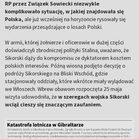
RP przez Związek Sowiecki niezwykle
komplikowało sytuację, w jakiej znajdowała się
Polska,
ale już wcześniej na horyzoncie rysowały się
wydarzenia przesądzające o losach Polski.
W armii, której żołnierze i oficerowie w dużej części
doświadczyli zbrodniczej polityki Stalina, uważano, że
Sikorski dąży do kompromisu ze dyktatorem kosztem
polskich interesów. Późną wiosną podjęto decyzję o
podróży Sikorskiego na Bliski Wschód, gdzie
stacjonowały oddziały, które wkrótce miały wylądować
we Włoszech. Wbrew obawom rozpoczęta 25 maja
wizyta udowodniła, że
w szeregach wojska Sikorski
wciąż cieszy się znaczącym zaufaniem.