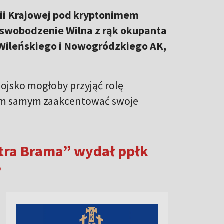
rmii Krajowej pod kryptonimem
oswobodzenie Wilna z rąk okupanta
 Wileńskiego i Nowogródzkiego AK,
wojsko mogłoby przyjąć rolę
tym samym zaakcentować swoje
stra Brama” wydał ppłk
”