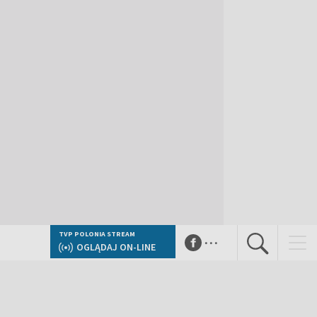
...
TVP POLONIA STREAM
OGLĄDAJ ON-LINE