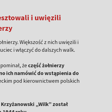
ztowali i uwięzili
erzy
łnierzy. Większość z nich uwięzili i
uciec i włączyć do dalszych walk.
spominał, że
część żołnierzy
ano ich namówić do wstąpienia do
eckim pod kierownictwem polskich
 Krzyżanowski „Wilk” został
a 1944 roku
.