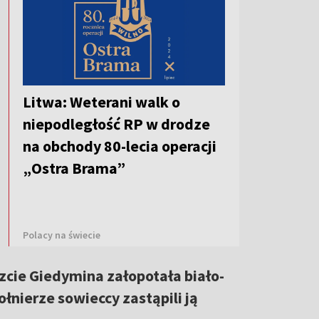
Litwa: Weterani walk o
niepodległość RP w drodze
na obchody 80-lecia operacji
„Ostra Brama”
Polacy na świecie
zcie Giedymina załopotała biało-
łnierze sowieccy zastąpili ją