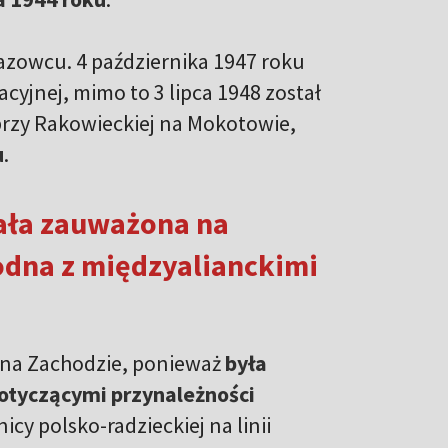
riazowcu. 4 października 1947 roku
racyjnej, mimo to 3 lipca 1948 został
przy Rakowieckiej na Mokotowie,
u
.
tała zauważona na
odna z międzyalianckimi
 na Zachodzie, ponieważ
była
otyczącymi przynależności
cy polsko-radzieckiej na linii