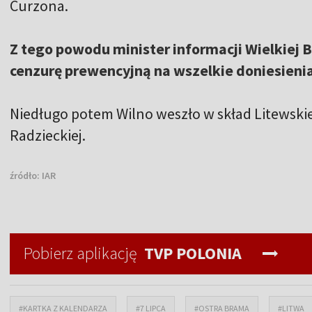
Curzona.
Z tego powodu minister informacji Wielkiej 
cenzurę prewencyjną na wszelkie doniesienia
Niedługo potem Wilno weszło w skład Litewskiej
Radzieckiej.
źródło:
IAR
Pobierz aplikację
TVP POLONIA
#KARTKA Z KALENDARZA
#7 LIPCA
#OSTRA BRAMA
#LITWA