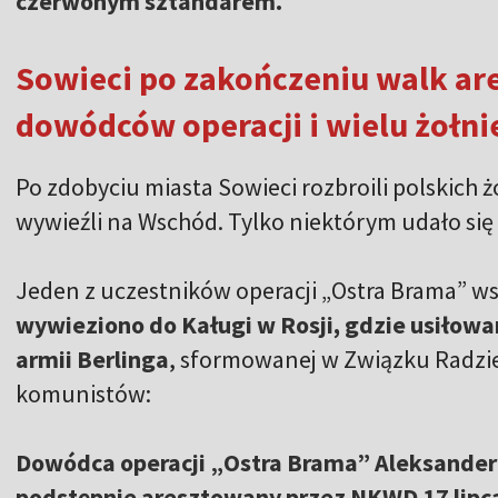
czerwonym sztandarem.
Sowieci po zakończeniu walk ares
dowódców operacji i wielu żołni
Po zdobyciu miasta Sowieci rozbroili polskich żo
wywieźli na Wschód. Tylko niektórym udało się 
Jeden z uczestników operacji „Ostra Brama” w
wywieziono do Kaługi w Rosji, gdzie usiłow
armii Berlinga
, sformowanej w Związku Radzi
komunistów:
Dowódca operacji „Ostra Brama” Aleksander
podstępnie aresztowany przez NKWD 17 lipc