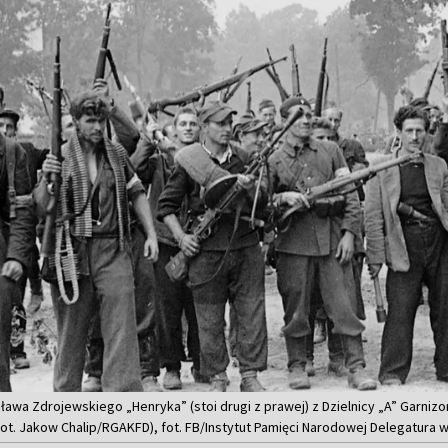
ława Zdrojewskiego „Henryka” (stoi drugi z prawej) z Dzielnicy „A” Garniz
(fot. Jakow Chalip/RGAKFD), fot. FB/Instytut Pamięci Narodowej Delegatura w