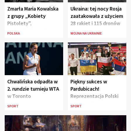
Zmarła Maria Kowalska
Ukraina: tej nocy Rosja
z grupy „Kobiety
zaatakowała z użyciem
Pistolety”,
28 rakiet i 115 dronów
sanitariuszka pułku
POLSKA
WOJNA NA UKRAINIE
„Baszta”
Chwalińska odpadła w
Piękny sukces w
2. rundzie turnieju WTA
Pardubicach!
w Toronto
Reprezentacja Polski
wygrywa Drużynowe
SPORT
SPORT
Mistrzostwa Europy w
szachach do lat 12