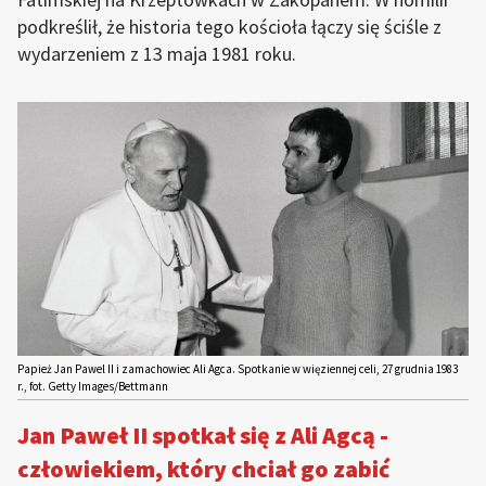
podkreślił, że historia tego kościoła łączy się ściśle z
wydarzeniem z 13 maja 1981 roku.
Papież Jan Pawel II i zamachowiec Ali Agca. Spotkanie w więziennej celi, 27 grudnia 1983
r., fot. Getty Images/Bettmann
Jan Paweł II spotkał się z Ali Agcą -
człowiekiem, który chciał go zabić