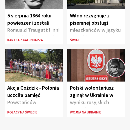
5 sierpnia 1864 roku
Wilno rezygnuje z
powieszeni zostali
pisemnej obsługi
Romuald Traugutt i inni
mieszkańców w języku
przywódcy Powstania
rosyjskim
KARTKA Z KALENDARZA
ŚWIAT
Styczniowego
Akcja Goździk - Polonia
Polski wolontariusz
uczciła pamięć
zginął w Ukrainie w
Powstańców
wyniku rosyjskich
Warszawskich
działań zbrojnych
POLACY NA ŚWIECIE
WOJNA NA UKRAINIE