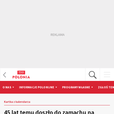
O NAS
INFORMACJE POLONIJNE
PROGRAMY WŁASNE
ZGŁOŚ TEM
Kartka z kalendarza
45 lat temu doszło do zamachu na