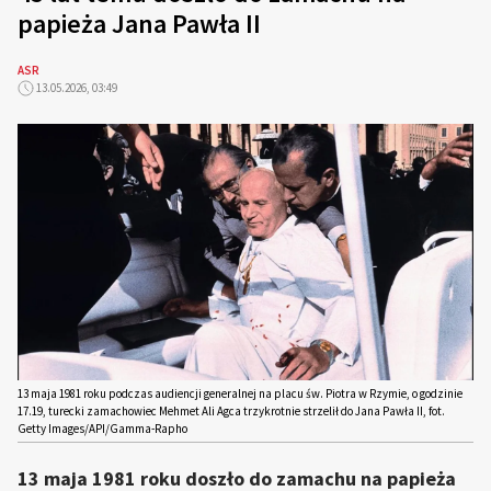
papieża Jana Pawła II
ASR
13.05.2026, 03:49
13 maja 1981 roku podczas audiencji generalnej na placu św. Piotra w Rzymie, o godzinie
17.19, turecki zamachowiec Mehmet Ali Agca trzykrotnie strzelił do Jana Pawła II, fot.
Getty Images/API/Gamma-Rapho
13 maja 1981 roku doszło do zamachu na papieża