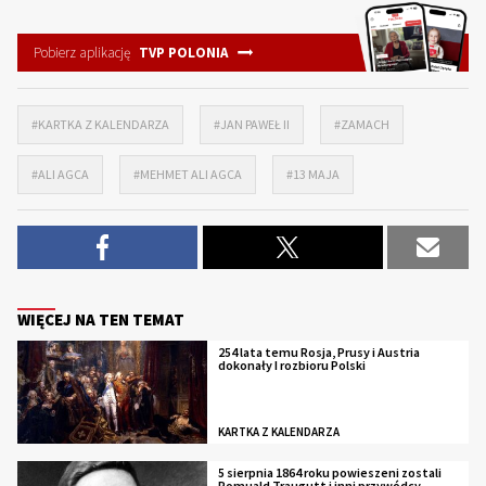
Pobierz aplikację
TVP POLONIA
#KARTKA Z KALENDARZA
#JAN PAWEŁ II
#ZAMACH
#ALI AGCA
#MEHMET ALI AGCA
#13 MAJA
WIĘCEJ NA TEN TEMAT
254 lata temu Rosja, Prusy i Austria
dokonały I rozbioru Polski
KARTKA Z KALENDARZA
5 sierpnia 1864 roku powieszeni zostali
Romuald Traugutt i inni przywódcy