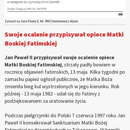
Zamach na Jana Pawła II, fot. PAP/Ziemienowicz Adam
Swoje ocalenie przypisywał opiece Matki
Boskiej Fatimskiej
Jan Paweł II przypisywał swoje ocalenie opiece
Matki Boskiej Fatimskiej
, strzały padły bowiem w
rocznicę objawień fatimskich, 13 maja. Kilka tygodni po
zamachu papież ogłosił publicznie, że Matka Boża
zmieniła bieg kul wystrzelonych w jego kierunku. Rok
później - 13 maja 1982 - udał się do Fatimy z
podziękowaniem za uratowanie życia.
Podczas pielgrzymki do Polski 7 czerwca 1997 roku Jan
Paweł II konsekrował Sanktuarium Matki Bożej
Fatimskiej na Krzeptówkach w Zakopanem. W homilii