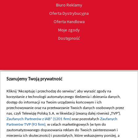
Biuro Reklamy
Oferta Dystrybucyjna
Oferta Handlowa
Moje zgody
Dostępność
Szanujemy Twoją prywatność
Kliknij "Akceptuję i przechodzę do serwisu", aby wyrazić zgody na
korzystanie z technologii automatycznego śledzenia i zbierania danych,
dostęp do informacji na Twoim urządzeniu końcowym i ich
przechowywanie oraz na przetwarzanie Twoich danych osobowych przez
nas, czyli Telewizję Polską S.A. w likwidacji (zwaną dalej również „TVP”),
Zaufanych Partnerów z IAB* (1201 firm)
oraz pozostałych
Zaufanych
Partnerów TVP (93 firm)
, w celach marketingowych (w tym do
zautomatyzowanego dopasowania reklam do Twoich zainteresowań i
mierzenia ich skuteczności) i pozostałych, które wskazujemy poniżej, a