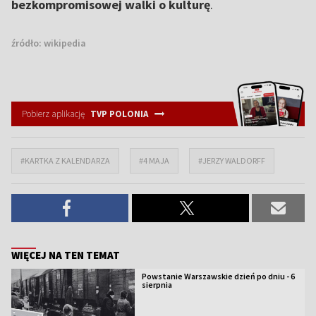
bezkompromisowej walki o kulturę
.
źródło:
wikipedia
Pobierz aplikację
TVP POLONIA
#KARTKA Z KALENDARZA
#4 MAJA
#JERZY WALDORFF
WIĘCEJ NA TEN TEMAT
Powstanie Warszawskie dzień po dniu - 6
sierpnia