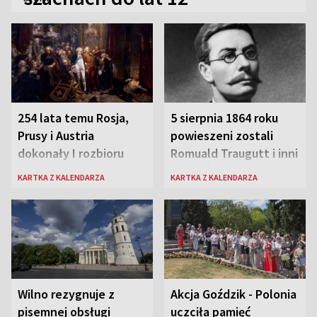
254 lata temu Rosja,
5 sierpnia 1864 roku
Prusy i Austria
powieszeni zostali
dokonały I rozbioru
Romuald Traugutt i inni
Polski
przywódcy Powstania
KARTKA Z KALENDARZA
KARTKA Z KALENDARZA
Styczniowego
Wilno rezygnuje z
Akcja Goździk - Polonia
pisemnej obsługi
uczciła pamięć