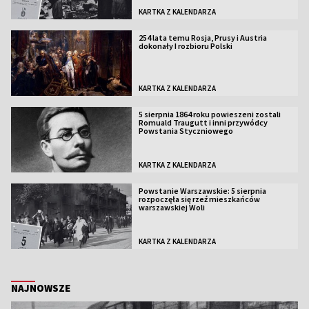
KARTKA Z KALENDARZA
254 lata temu Rosja, Prusy i Austria
dokonały I rozbioru Polski
KARTKA Z KALENDARZA
5 sierpnia 1864 roku powieszeni zostali
Romuald Traugutt i inni przywódcy
Powstania Styczniowego
KARTKA Z KALENDARZA
Powstanie Warszawskie: 5 sierpnia
rozpoczęła się rzeź mieszkańców
warszawskiej Woli
KARTKA Z KALENDARZA
NAJNOWSZE