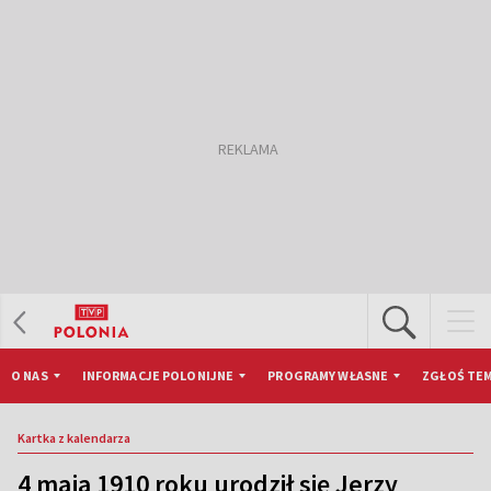
O NAS
INFORMACJE POLONIJNE
PROGRAMY WŁASNE
ZGŁOŚ TEM
Kartka z kalendarza
4 maja 1910 roku urodził się Jerzy