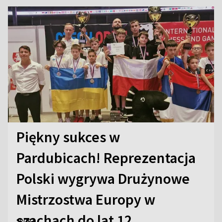
Piękny sukces w
Pardubicach! Reprezentacja
Polski wygrywa Drużynowe
Mistrzostwa Europy w
szachach do lat 12
SPORT