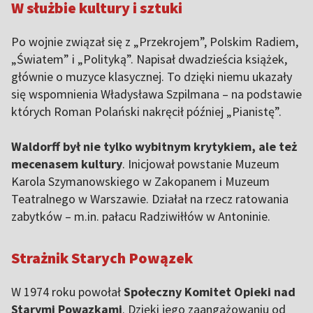
W służbie kultury i sztuki
Po wojnie związał się z „Przekrojem”, Polskim Radiem,
„Światem” i „Polityką”. Napisał dwadzieścia książek,
głównie o muzyce klasycznej. To dzięki niemu ukazały
się wspomnienia Władysława Szpilmana – na podstawie
których Roman Polański nakręcił później „Pianistę”.
Waldorff był nie tylko wybitnym krytykiem, ale też
mecenasem kultury
. Inicjował powstanie Muzeum
Karola Szymanowskiego w Zakopanem i Muzeum
Teatralnego w Warszawie. Działał na rzecz ratowania
zabytków – m.in. pałacu Radziwiłłów w Antoninie.
Strażnik Starych Powązek
W 1974 roku powołał
Społeczny Komitet Opieki nad
Starymi Powązkami
. Dzięki jego zaangażowaniu od