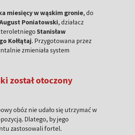
lka miesięcy w wąskim gronie
, do
 August Poniatowski
, działacz
zteroletniego
Stanisław
go Kołłątaj
. Przygotowana przez
ntalnie zmieniała system
ki został otoczony
owy obóz nie udało się utrzymać w
ozycją. Dlatego, by jego
tu zastosowali fortel.