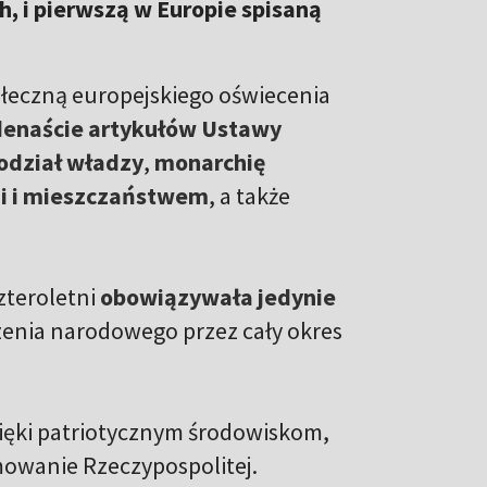
h, i pierwszą w Europie spisaną
połeczną europejskiego oświecenia
enaście artykułów Ustawy
odział władzy
,
monarchię
i i mieszczaństwem
, a także
zteroletni
obowiązywała jedynie
zenia narodowego przez cały okres
zięki patriotycznym środowiskom,
rmowanie Rzeczypospolitej.