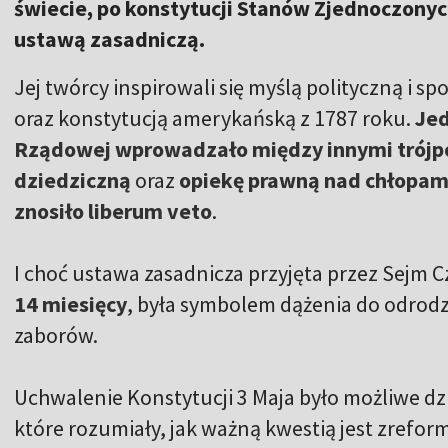
świecie, po konstytucji Stanów Zjednoczonyc
ustawą zasadniczą.
Jej twórcy inspirowali się myślą polityczną i s
oraz konstytucją amerykańską z 1787 roku.
Jed
Rządowej wprowadzało między innymi trójp
dziedziczną
oraz
opiekę prawną nad chłopam
znosiło liberum veto
.
I choć ustawa zasadnicza przyjęta przez Sejm C
14 miesięcy
, była symbolem dążenia do odrod
zaborów.
Uchwalenie Konstytucji 3 Maja było możliwe d
które rozumiały, jak ważną kwestią jest zrefo