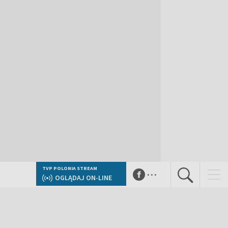
...
TVP POLONIA STREAM
OGLĄDAJ ON-LINE