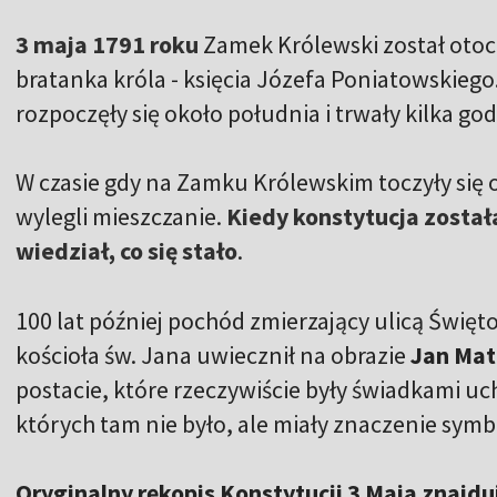
3 maja 1791 roku
Zamek Królewski został ot
bratanka króla - księcia Józefa Poniatowskiego
rozpoczęły się około południa i trwały kilka go
W czasie gdy na Zamku Królewskim toczyły się 
wylegli mieszczanie.
Kiedy konstytucja został
wiedział, co się stało
.
100 lat później pochód zmierzający ulicą Świę
kościoła św. Jana uwiecznił na obrazie
Jan Mat
postacie, które rzeczywiście były świadkami uch
których tam nie było, ale miały znaczenie symb
Oryginalny rękopis Konstytucji 3 Maja znaj