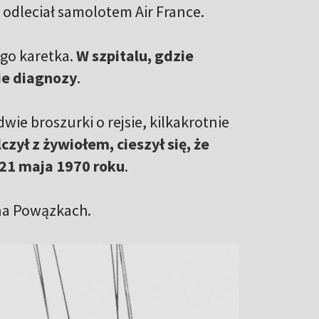
z odleciał samolotem Air France.
ego karetka.
W szpitalu, gdzie
ie diagnozy
.
ie broszurki o rejsie, kilkakrotnie
zył z żywiołem, cieszył się, że
 21 maja 1970 roku
.
na Powązkach.