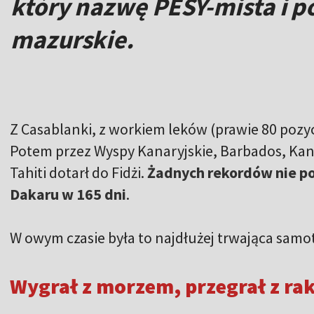
który nazwę PESY-mista i p
mazurskie.
Z Casablanki, z workiem leków (prawie 80 pozycj
Potem przez Wyspy Kanaryjskie, Barbados, Kan
Tahiti dotarł do Fidżi.
Żadnych rekordów nie pob
Dakaru w 165 dni
.
W owym czasie była to najdłużej trwająca samo
Wygrał z morzem, przegrał z ra