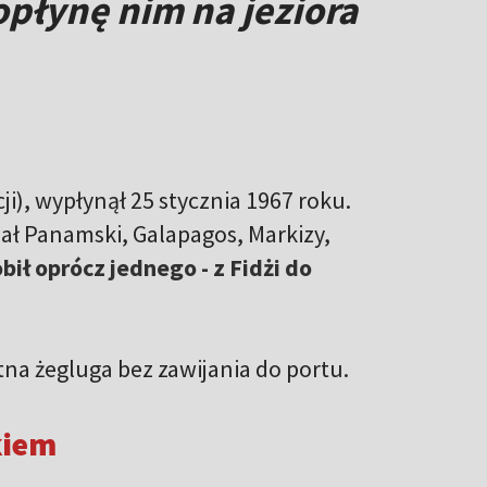
opłynę nim na jeziora
i), wypłynął 25 stycznia 1967 roku.
ał Panamski, Galapagos, Markizy,
ił oprócz jednego - z Fidżi do
tna żegluga bez zawijania do portu.
kiem