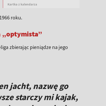
Kartka z kalendarza
 1966 roku.
a „optymista”
liga zbierając pieniądze na jego
en jacht, nazwę go
wsze starczy mi kajak,