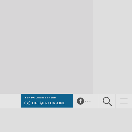
...
TVP POLONIA STREAM
OGLĄDAJ ON-LINE