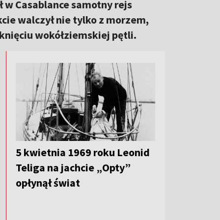
ł w Casablance samotny rejs
kcie walczył nie tylko z morzem,
nięciu wokółziemskiej pętli.
5 kwietnia 1969 roku Leonid
Teliga na jachcie „Opty”
opłynął świat