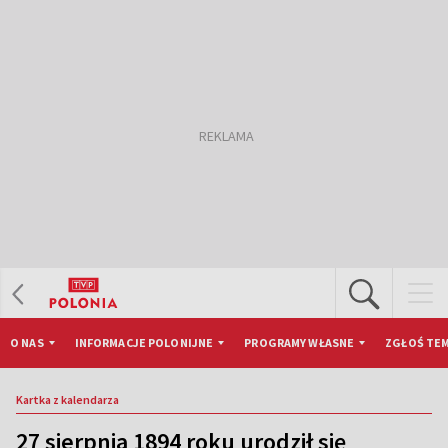
O NAS
INFORMACJE POLONIJNE
PROGRAMY WŁASNE
ZGŁOŚ TEM
Kartka z kalendarza
27 sierpnia 1894 roku urodził się