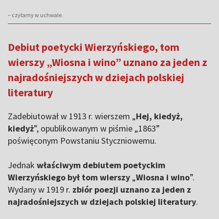
– czytamy w uchwale.
Debiut poetycki Wierzyńskiego, tom
wierszy „Wiosna i wino” uznano za jeden z
najradośniejszych w dziejach polskiej
literatury
Zadebiutował w 1913 r. wierszem „
Hej, kiedyż,
kiedyż
”, opublikowanym w piśmie „1863”
poświęconym Powstaniu Styczniowemu.
Jednak
właściwym debiutem poetyckim
Wierzyńskiego był tom wierszy
„
Wiosna i wino
”.
Wydany w 1919 r.
zbiór poezji uznano za jeden z
najradośniejszych w dziejach polskiej literatury
.