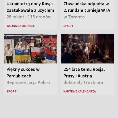
Ukraina: tej nocy Rosja
Chwalińska odpadła w
zaatakowała z użyciem
2. rundzie turnieju WTA
28 rakiet i 115 dronów
w Toronto
WOJNA NA UKRAINIE
SPORT
Piękny sukces w
254 lata temu Rosja,
Pardubicach!
Prusy i Austria
Reprezentacja Polski
dokonały I rozbioru
wygrywa Drużynowe
Polski
SPORT
KARTKA Z KALENDARZA
Mistrzostwa Europy w
szachach do lat 12