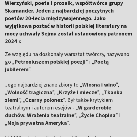
Wierzyński, poeta i prozaik, współtwórca grupy
Skamander. Jeden z najbardziej poczytnych
poetów 20-lecia międzywojennego. Jako
wyjątkowa postać w historii polskiej literatury na
mocy uchwały Sejmu został ustanowiony patronem
2024 r.
Ze względu na doskonały warsztat twórczy, nazywano
go „
Petroniuszem polskiej poezji
” i „
Poetą
jubilerem
”.
Jego najbardziej znane zbiory to „
Wiosna i wino
”,
„
Wolność tragiczna
”, „
Krzyże i miecze
”, „
Tkanka
ziemi
”, „
Czarny polonez
”. Był także krytykiem
teatralnym i autorem esejów - „
W garderobie
duchów. Wrażenia teatralne
”, „
Życie Chopina
” i
„
Moja prywatna Ameryka
”.