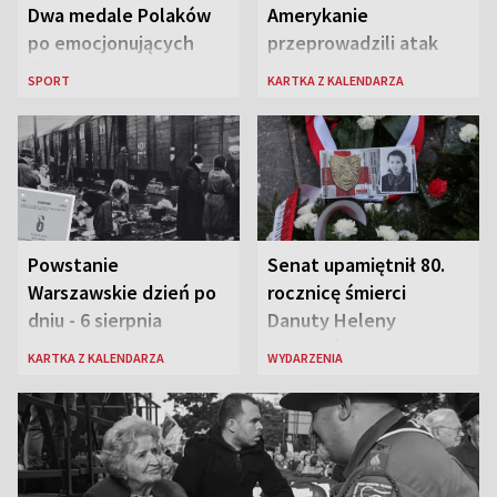
Dwa medale Polaków
Amerykanie
po emocjonujących
przeprowadzili atak
finałach w Kielcach
atomowy na Hiroszimę
SPORT
KARTKA Z KALENDARZA
i Nagasaki
Powstanie
Senat upamiętnił 80.
Warszawskie dzień po
rocznicę śmierci
dniu - 6 sierpnia
Danuty Heleny
Siedzikówny „Inki”
KARTKA Z KALENDARZA
WYDARZENIA