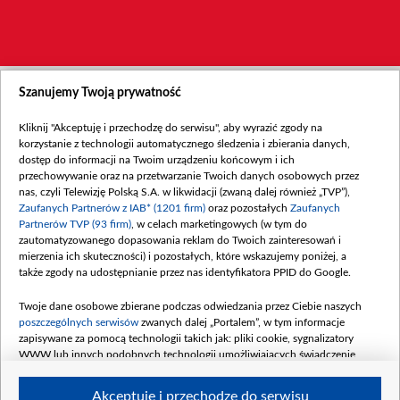
Szanujemy Twoją prywatność
Kliknij "Akceptuję i przechodzę do serwisu", aby wyrazić zgody na
korzystanie z technologii automatycznego śledzenia i zbierania danych,
dostęp do informacji na Twoim urządzeniu końcowym i ich
przechowywanie oraz na przetwarzanie Twoich danych osobowych przez
nas, czyli Telewizję Polską S.A. w likwidacji (zwaną dalej również „TVP”),
Zaufanych Partnerów z IAB* (1201 firm)
oraz pozostałych
Zaufanych
Partnerów TVP (93 firm)
, w celach marketingowych (w tym do
zautomatyzowanego dopasowania reklam do Twoich zainteresowań i
mierzenia ich skuteczności) i pozostałych, które wskazujemy poniżej, a
także zgody na udostępnianie przez nas identyfikatora PPID do Google.
Twoje dane osobowe zbierane podczas odwiedzania przez Ciebie naszych
poszczególnych serwisów
zwanych dalej „Portalem”, w tym informacje
zapisywane za pomocą technologii takich jak: pliki cookie, sygnalizatory
WWW lub innych podobnych technologii umożliwiających świadczenie
dopasowanych i bezpiecznych usług, personalizację treści oraz reklam,
udostępnianie funkcji mediów społecznościowych oraz analizowanie ruchu
Akceptuję i przechodzę do serwisu