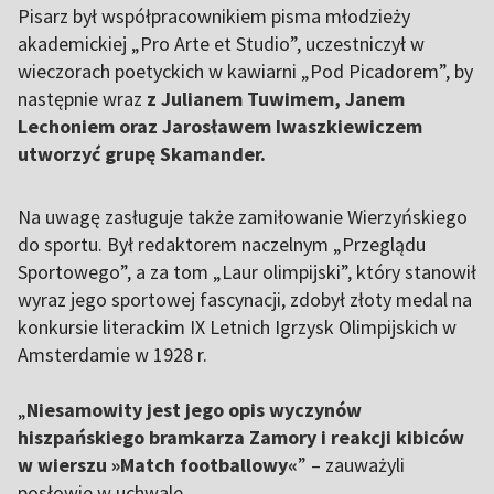
Pisarz był współpracownikiem pisma młodzieży
akademickiej „Pro Arte et Studio”, uczestniczył w
wieczorach poetyckich w kawiarni „Pod Picadorem”, by
następnie wraz
z Julianem Tuwimem, Janem
Lechoniem oraz Jarosławem Iwaszkiewiczem
utworzyć grupę Skamander.
Na uwagę zasługuje także zamiłowanie Wierzyńskiego
do sportu. Był redaktorem naczelnym „Przeglądu
Sportowego”, a za tom „Laur olimpijski”, który stanowił
wyraz jego sportowej fascynacji, zdobył złoty medal na
konkursie literackim IX Letnich Igrzysk Olimpijskich w
Amsterdamie w 1928 r.
„
Niesamowity jest jego opis wyczynów
hiszpańskiego bramkarza Zamory i reakcji kibiców
w wierszu »Match footballowy«
” – zauważyli
posłowie w uchwale.