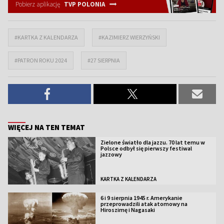
Pobierz aplikację
TVP POLONIA
#KARTKA Z KALENDARZA
#KAZIMIERZ WIERZYŃSKI
#PATRON ROKU 2024
#27 SIERPNIA
WIĘCEJ NA TEN TEMAT
Zielone światło dla jazzu. 70 lat temu w
Polsce odbył się pierwszy festiwal
jazzowy
KARTKA Z KALENDARZA
6 i 9 sierpnia 1945 r. Amerykanie
przeprowadzili atak atomowy na
Hiroszimę i Nagasaki