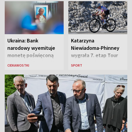
„Antka Rozpylacza”
Ukraina: Bank
Katarzyna
narodowy wyemituje
Niewiadoma-Phinney
monetę poświęconą
wygrała 7. etap Tour
św. Janowi Pawłowi II
de France i została
CIEKAWOSTKI
SPORT
liderką wyścigu