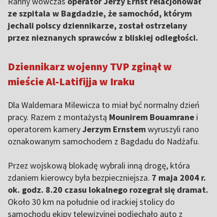
Ranny wówczas
operator Jerzy Ernst relacjonował
ze szpitala w Bagdadzie, że samochód, którym
jechali polscy dziennikarze, został ostrzelany
przez nieznanych sprawców z bliskiej odległości.
Dziennikarz wojenny TVP zginął w
mieście Al-Latifijja w Iraku
Dla Waldemara Milewicza to miał być normalny dzień
pracy. Razem z montażystą
Mounirem Bouamrane
i
operatorem kamery
Jerzym Ernstem
wyruszyli rano
oznakowanym samochodem z Bagdadu do Nadżafu.
Przez wojskową blokadę wybrali inną drogę, która
zdaniem kierowcy była bezpieczniejsza.
7 maja 2004 r.
ok. godz. 8.20 czasu lokalnego rozegrał się dramat.
Około 30 km na południe od irackiej stolicy do
samochodu ekipy telewizyjnej podjechało auto z