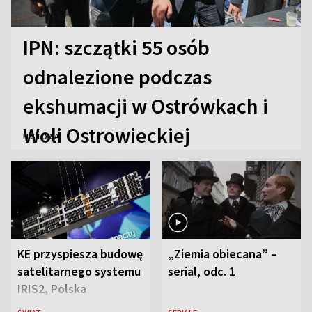
IPN: szczątki 55 osób
odnalezione podczas
ekshumacji w Ostrówkach i
Woli Ostrowieckiej
HISTORIA
KE przyspiesza budowę
„Ziemia obiecana” –
satelitarnego systemu
serial, odc. 1
IRIS2, Polska
przeznaczy 656 mln