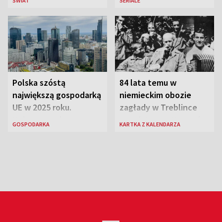
ŚWIAT
SERIALE
euro
Polska szóstą
84 lata temu w
największą gospodarką
niemieckim obozie
UE w 2025 roku.
zagłady w Treblince
Najnowsze dane
zmarł Janusz Korczak
GOSPODARKA
KARTKA Z KALENDARZA
Eurostatu