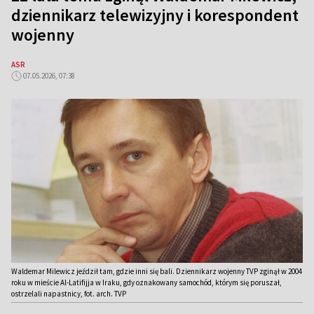
dziennikarz telewizyjny i korespondent
wojenny
ASR
07.05.2026, 07:38
Waldemar Milewicz jeździł tam, gdzie inni się bali. Dziennikarz wojenny TVP zginął w 2004
roku w mieście Al-Latifijja w Iraku, gdy oznakowany samochód, którym się poruszał,
ostrzelali napastnicy, fot. arch. TVP