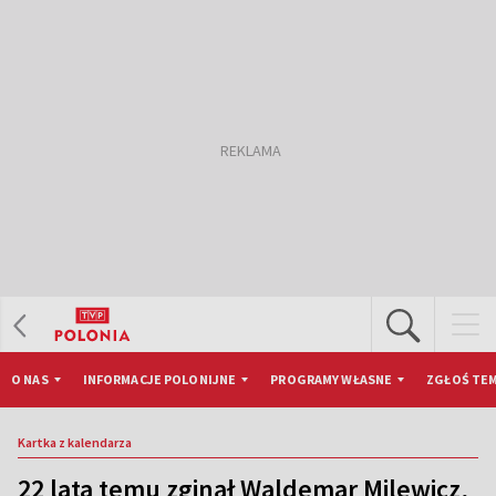
O NAS
INFORMACJE POLONIJNE
PROGRAMY WŁASNE
ZGŁOŚ TEM
Kartka z kalendarza
22 lata temu zginął Waldemar Milewicz,