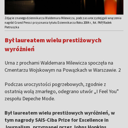
Zdjęcie znanego dziennikarza Waldemara Milewicza, podczas uroczystej gali wręczenia
nagród Grand Press i przyznania tytułu Dziennikarza Roku 2004 r., fot. PAP/Radek
Pietruszka
Był laureatem wielu prestiżowych
wyróżnień
Urna z prochami Waldemara Milewicza spoczęła na
Cmentarzu Wojskowym na Powązkach w Warszawie. 2
Podczas uroczystości pogrzebowych, zgodnie z
ostatnią wolą zmarłego, odegrano utwór „I Feel You”
zespołu Depeche Mode.
Był laureatem wielu prestiżowych wyróżnień, w
tym nagrody SAIS-Ciba Prize for Excellence in
Journalism, przyznanej przez Johns Hopkins