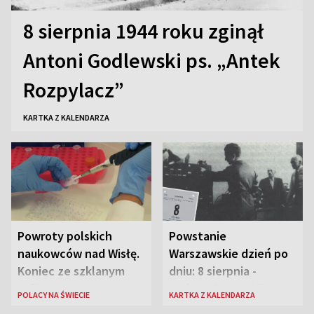
8 sierpnia 1944 roku zginął
Antoni Godlewski ps. „Antek
Rozpylacz”
KARTKA Z KALENDARZA
Powroty polskich
Powstanie
naukowców nad Wisłę.
Warszawskie dzień po
Koniec ze szklanym
dniu: 8 sierpnia -
sufitem
rozbrzmiewa radio
POLACY NA ŚWIECIE
KARTKA Z KALENDARZA
„Błyskawica”, śmierć