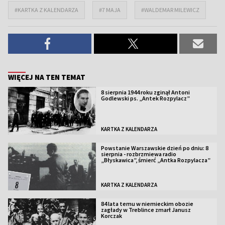
#KARTKA Z KALENDARZA
#7 MAJA
#WALDEMAR MILEWICZ
WIĘCEJ NA TEN TEMAT
8 sierpnia 1944 roku zginął Antoni
Godlewski ps. „Antek Rozpylacz”
KARTKA Z KALENDARZA
Powstanie Warszawskie dzień po dniu: 8
sierpnia - rozbrzmiewa radio
„Błyskawica”, śmierć „Antka Rozpylacza”
KARTKA Z KALENDARZA
84 lata temu w niemieckim obozie
zagłady w Treblince zmarł Janusz
Korczak