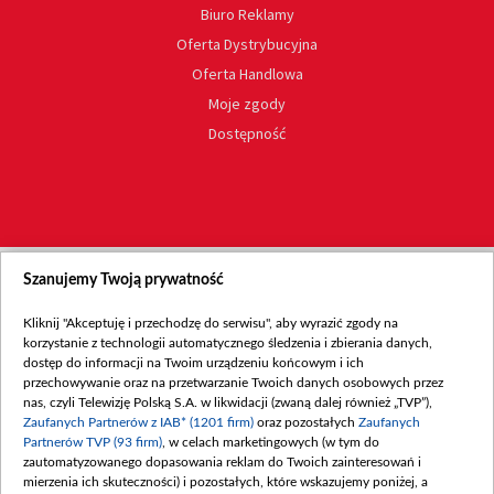
Biuro Reklamy
Oferta Dystrybucyjna
Oferta Handlowa
Moje zgody
Dostępność
Szanujemy Twoją prywatność
Kliknij "Akceptuję i przechodzę do serwisu", aby wyrazić zgody na
korzystanie z technologii automatycznego śledzenia i zbierania danych,
dostęp do informacji na Twoim urządzeniu końcowym i ich
przechowywanie oraz na przetwarzanie Twoich danych osobowych przez
nas, czyli Telewizję Polską S.A. w likwidacji (zwaną dalej również „TVP”),
Zaufanych Partnerów z IAB* (1201 firm)
oraz pozostałych
Zaufanych
Partnerów TVP (93 firm)
, w celach marketingowych (w tym do
zautomatyzowanego dopasowania reklam do Twoich zainteresowań i
mierzenia ich skuteczności) i pozostałych, które wskazujemy poniżej, a