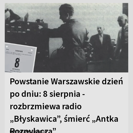
Powstanie Warszawskie dzień
po dniu: 8 sierpnia -
rozbrzmiewa radio
„Błyskawica”, śmierć „Antka
Rozpylacza”
KARTKA Z KALENDARZA