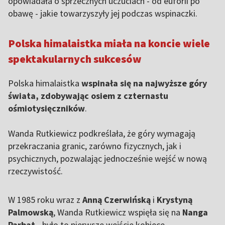
opowiadała o sprzecznych uczuciach - od euforii po
obawę - jakie towarzyszyły jej podczas wspinaczki.
Polska himalaistka miała na koncie wiele
spektakularnych sukcesów
Polska himalaistka
wspinała się na najwyższe góry
świata, zdobywając osiem z czternastu
ośmiotysięczników
.
Wanda Rutkiewicz podkreślała, że góry wymagają
przekraczania granic, zarówno fizycznych, jak i
psychicznych, pozwalając jednocześnie wejść w nową
rzeczywistość.
W 1985 roku wraz z
Anną Czerwińską
i
Krystyną
Palmowską
, Wanda Rutkiewicz wspięła się na
Nanga
Parbat
- było to pierwsze wejście kobiece.