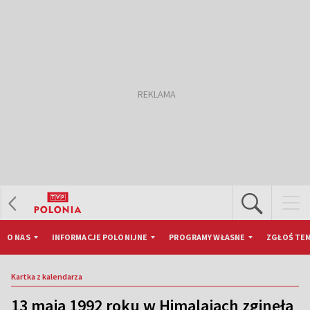
O NAS
INFORMACJE POLONIJNE
PROGRAMY WŁASNE
ZGŁOŚ TEM
Kartka z kalendarza
13 maja 1992 roku w Himalajach zginęła