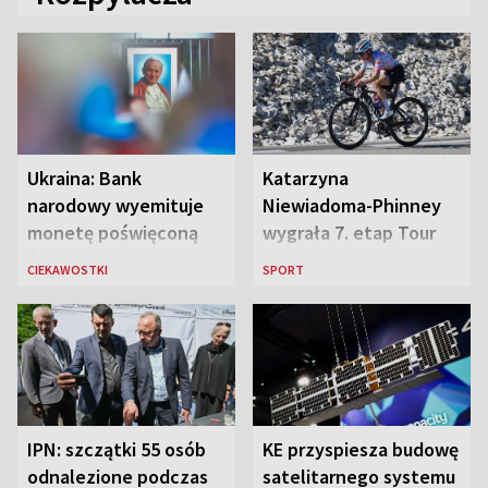
Ukraina: Bank
Katarzyna
narodowy wyemituje
Niewiadoma-Phinney
monetę poświęconą
wygrała 7. etap Tour
św. Janowi Pawłowi II
de France i została
CIEKAWOSTKI
SPORT
liderką wyścigu
IPN: szczątki 55 osób
KE przyspiesza budowę
odnalezione podczas
satelitarnego systemu