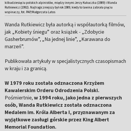
kilkudziesięciu polskich alpinistów, między innymi Jerzy Kukuczka (1989) i Wanda
Rutkiewicz (1992). Najtragiczniejszy był rok 1989, kiedy to lawina zabrała pięciu
wspinaczy, fot. PAP/Małgorzata Latos
Wanda Rutkiewicz była autorką i współautorką filmów,
jak „Kobiety śniegu” oraz książek - „Zdobycie
Gasherbrumów”, „Na jednej linie”, „Karawana do
marzeń”.
Publikowała artykuły w specjalistycznych czasopismach
w kraju i za granicą.
W 1979 roku została odznaczona Krzyżem
Kawalerskim Orderu Odrodzenia Polski.
Pośmiertnie,
w 1994 roku, jako jedna z pierwszych
osób, Wanda Rutkiewicz została odznaczona
Medalem im. Króla Alberta I, przyznawanym za
wyjątkowe zasługi górskie przez King Albert
Memorial Foundation.