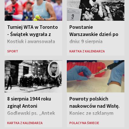
Turniej WTA w Toronto
Powstanie
- Świątek wygrała z
Warszawskie dzień po
Kostiuk i awansowała
dniu: 9 sierpnia
do ćwierćfinału
SPORT
KARTKA Z KALENDARZA
8 sierpnia 1944 roku
Powroty polskich
zginął Antoni
naukowców nad Wisłę.
Godlewski ps. „Antek
Koniec ze szklanym
Rozpylacz”
sufitem
KARTKA Z KALENDARZA
POLACY NA ŚWIECIE