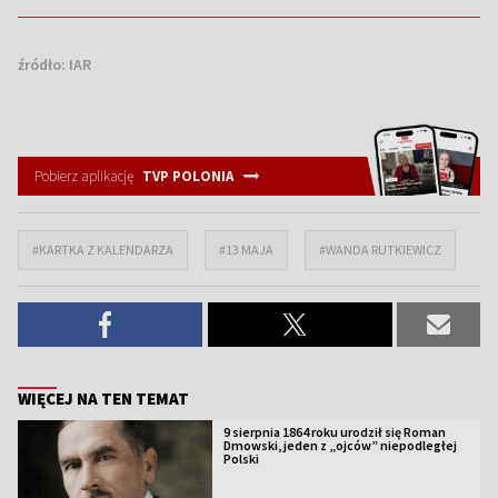
źródło:
IAR
Pobierz aplikację
TVP POLONIA
#KARTKA Z KALENDARZA
#13 MAJA
#WANDA RUTKIEWICZ
WIĘCEJ NA TEN TEMAT
9 sierpnia 1864 roku urodził się Roman
Dmowski, jeden z „ojców” niepodległej
Polski