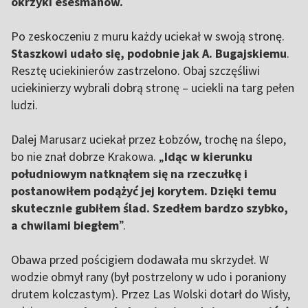
okrzyki esesmanów.
Po zeskoczeniu z muru każdy uciekał w swoją stronę.
Staszkowi udało się, podobnie jak A. Bugajskiemu
.
Resztę uciekinierów zastrzelono. Obaj szczęśliwi
uciekinierzy wybrali dobrą stronę – uciekli na targ pełen
ludzi.
Dalej Marusarz uciekał przez Łobzów, trochę na ślepo,
bo nie znał dobrze Krakowa. „
Idąc w kierunku
południowym natknąłem się na rzeczułkę i
postanowiłem podążyć jej korytem. Dzięki temu
skutecznie gubiłem ślad. Szedłem bardzo szybko,
a chwilami biegłem
”.
Obawa przed pościgiem dodawała mu skrzydeł. W
wodzie obmył rany (był postrzelony w udo i poraniony
drutem kolczastym). Przez Las Wolski dotarł do Wisły,