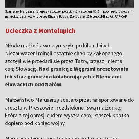
Stanisław Marusarz najlepszy skoczek polski, który skokiem 83,5 m pobił rekord skoczni
na Krokwi ustanowiony przez Birgera Ruuda, Zakopane, 25 lutego 1949 r., fot. PAP/CAF
Ucieczka z Montelupich
Młode małżeństwo wyruszyło po kilku dniach.
Niezauważeni minęli ostatnie chałupy Zakopanego,
szczęśliwie przedarli się przez Tatry, przeszli niemal
całą Słowację.
Nad granicą z Węgrami aresztowała
ich straż graniczna kolaborujących z Niemcami
słowackich oddziałów
.
Małżeństwo Marusarzy zostało przetransportowane do
aresztu w Preszowie i rozdzielone. Swą małżonkę,
która z tej opresji cudem wyszła cało, Staszek spotka
dopiero pod koniec wojny.
Marusarza tym razem trzymano pod silną strażą i