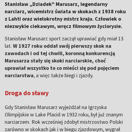
Stanisław „Dziadek” Marusarz, legendarny
narciarz, wicemistrz świata w skokach z 1938 roku
z Lahti oraz wielokrotny mistrz kraju. Człowiek o
niezwykle ciekawym, wręcz filmowym życiorysie.
Stanisław Marusarz sport zaczął uprawiać gdy miał 13
lat.
W 1927 roku oddał swój pierwszy skok na
zawodach i od tej chwili, koronną konkurencją
Marusarza stały się skoki narciarskie, choć
uprawiał wszystko to co mieści się pod pojęciem
narciarstwa
, a więc także biegi i zjazdy.
Droga do sławy
Gdy Stanisław Marusarz wyjeżdżał na Igrzyska
Olimpijskie w Lake Placid w 1932 roku, był już znanym
narciarzem. Rok wcześniej zdobył mistrzostwo Polski
zarówno w skokach jak i w biegu zjazdowym, wygrał