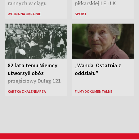
rannych w ciągu
piłkarskiej LE i LK
ostatniej doby w
WOJNA NA UKRAINIE
SPORT
rosyjskich atakach
82 lata temu Niemcy
„Wanda. Ostatnia z
utworzyli obóz
oddziału”
przejściowy Dulag 121
KARTKA Z KALENDARZA
FILMY DOKUMENTALNE