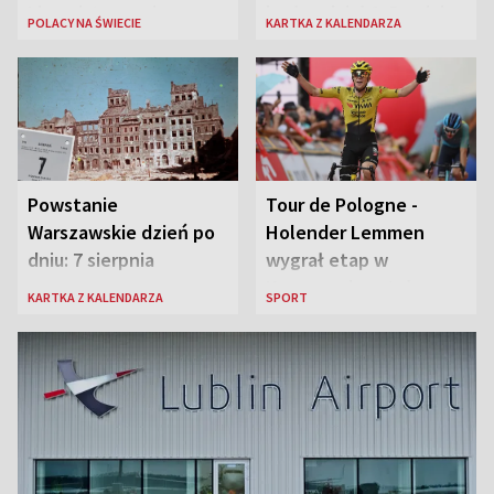
Lingwistycznej
brała udział 1. Dywizja
POLACY NA ŚWIECIE
KARTKA Z KALENDARZA
Pancerna gen. Maczka
Powstanie
Tour de Pologne -
Warszawskie dzień po
Holender Lemmen
dniu: 7 sierpnia
wygrał etap w
Karpaczu i został
KARTKA Z KALENDARZA
SPORT
liderem