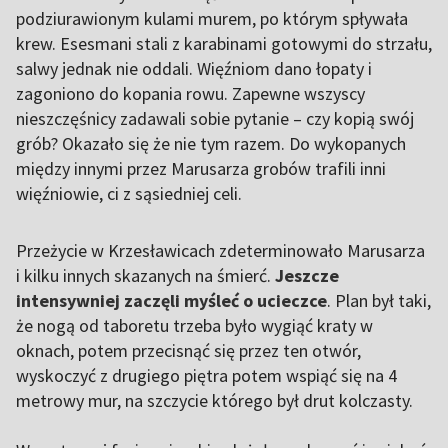
podziurawionym kulami murem, po którym spływała
krew. Esesmani stali z karabinami gotowymi do strzału,
salwy jednak nie oddali. Więźniom dano łopaty i
zagoniono do kopania rowu. Zapewne wszyscy
nieszczęśnicy zadawali sobie pytanie – czy kopią swój
grób? Okazało się że nie tym razem. Do wykopanych
między innymi przez Marusarza grobów trafili inni
więźniowie, ci z sąsiedniej celi.
Przeżycie w Krzesławicach zdeterminowało Marusarza
i kilku innych skazanych na śmierć.
Jeszcze
intensywniej zaczęli myśleć o ucieczce
. Plan był taki,
że nogą od taboretu trzeba było wygiąć kraty w
oknach, potem przecisnąć się przez ten otwór,
wyskoczyć z drugiego piętra potem wspiąć się na 4
metrowy mur, na szczycie którego był drut kolczasty.