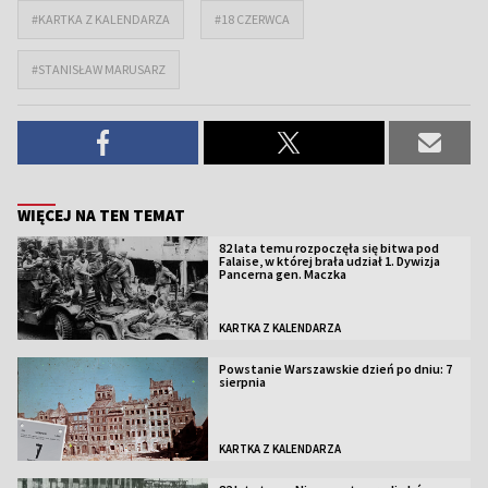
#KARTKA Z KALENDARZA
#18 CZERWCA
#STANISŁAW MARUSARZ
WIĘCEJ NA TEN TEMAT
82 lata temu rozpoczęła się bitwa pod
Falaise, w której brała udział 1. Dywizja
Pancerna gen. Maczka
KARTKA Z KALENDARZA
Powstanie Warszawskie dzień po dniu: 7
sierpnia
KARTKA Z KALENDARZA