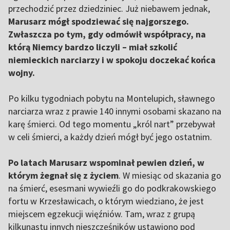
przechodzić przez dziedziniec. Już niebawem jednak,
Marusarz mógł spodziewać się najgorszego.
Zwłaszcza po tym, gdy odmówił współpracy, na
którą Niemcy bardzo liczyli – miał szkolić
niemieckich narciarzy i w spokoju doczekać końca
wojny.
Po kilku tygodniach pobytu na Montelupich, sławnego
narciarza wraz z prawie 140 innymi osobami skazano na
karę śmierci. Od tego momentu „król nart” przebywał
w celi śmierci, a każdy dzień mógł być jego ostatnim.
Po latach Marusarz wspominał pewien dzień, w
którym żegnał się z życiem
. W miesiąc od skazania go
na śmierć, esesmani wywieźli go do podkrakowskiego
fortu w Krzesławicach, o którym wiedziano, że jest
miejscem egzekucji więźniów. Tam, wraz z grupą
kilkunastu innych nieszczęśników ustawiono pod