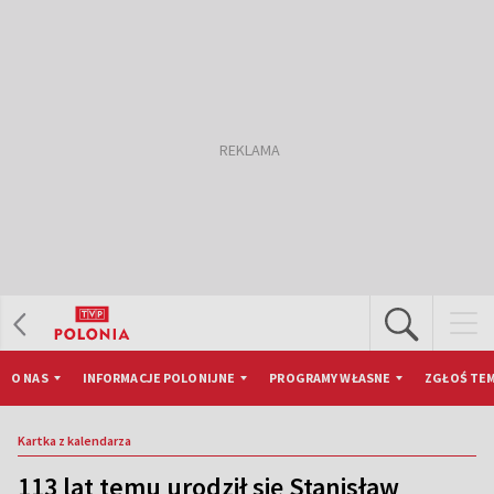
O NAS
INFORMACJE POLONIJNE
PROGRAMY WŁASNE
ZGŁOŚ TEM
Kartka z kalendarza
113 lat temu urodził się Stanisław