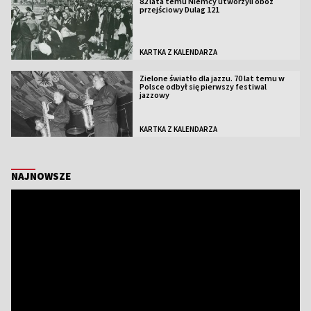
82 lata temu Niemcy utworzyli obóz
przejściowy Dulag 121
KARTKA Z KALENDARZA
Zielone światło dla jazzu. 70 lat temu w
Polsce odbył się pierwszy festiwal
jazzowy
KARTKA Z KALENDARZA
NAJNOWSZE