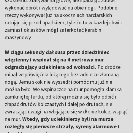
szóstemu. Zlatywał na głowę, ale spadając zdołał
wykonać obrót i wylądować na obie nogi. Podobne
rzeczy wykonywał już na skoczniach narciarskich
ratując się przed upadkiem, tyle że tu w każdej chwili
zamiast oklasków mógł zaterkotać karabin
maszynowy.
W ciągu sekundy dał susa przez dziedziniec
więzienny i wspinał się na 4 metrowy mur
odgradzający uciekiniera od wolności.
Po drodze
minął współwięźnia leżącego bezradnie ze złamaną
nogą. Jemu skok nie wyszedł i pomóc mu już nie
można było. We wspinaczce na mur pomogła klamka
zamkniętej furtki, od której można się było odbić i
złapać drutów kolczastych i dalej po drutach, nie
zwracając uwagi na wbijające się w dłonie kolce, wspiąć
na mur.
Wtedy, gdy uciekinierzy byli na murze
rozległy się pierwsze strzały, syreny alarmowe i