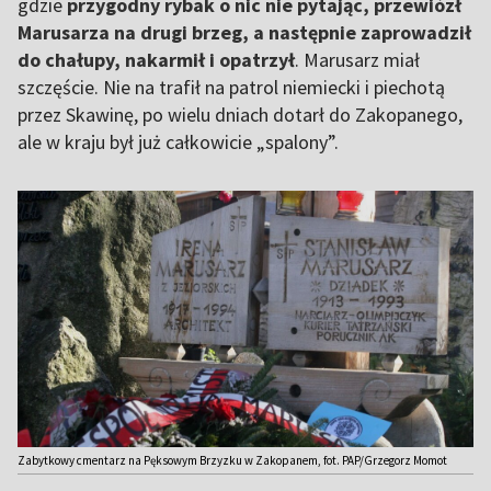
gdzie
przygodny rybak o nic nie pytając, przewiózł
Marusarza na drugi brzeg, a następnie zaprowadził
do chałupy, nakarmił i opatrzył
. Marusarz miał
szczęście. Nie na trafił na patrol niemiecki i piechotą
przez Skawinę, po wielu dniach dotarł do Zakopanego,
ale w kraju był już całkowicie „spalony”.
Zabytkowy cmentarz na Pęksowym Brzyzku w Zakopanem, fot. PAP/Grzegorz Momot