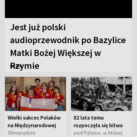
Jest już polski
audioprzewodnik po Bazylice
Matki Bożej Większej w
Rzymie
RELIGIA
Wielki sukces Polaków
82 lata temu
na Międzynarodowej
rozpoczęła się bitwa
Olimpiadzie
pod Falaise, w której