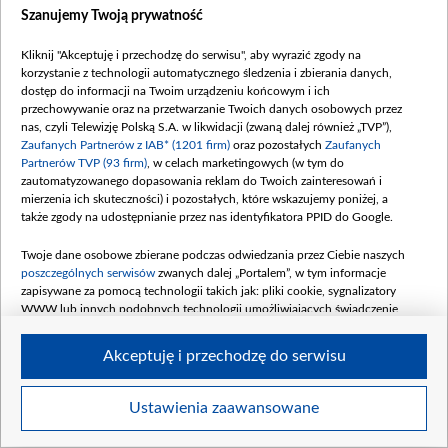
Pomoc
Szanujemy Twoją prywatność
Kontakt
Kliknij "Akceptuję i przechodzę do serwisu", aby wyrazić zgody na
Centrum informacji TVP
korzystanie z technologii automatycznego śledzenia i zbierania danych,
dostęp do informacji na Twoim urządzeniu końcowym i ich
Program dla prasy
przechowywanie oraz na przetwarzanie Twoich danych osobowych przez
Serwis fotograficzny
nas, czyli Telewizję Polską S.A. w likwidacji (zwaną dalej również „TVP”),
Zaufanych Partnerów z IAB* (1201 firm)
oraz pozostałych
Zaufanych
Merchandising (znaki)
Partnerów TVP (93 firm)
, w celach marketingowych (w tym do
Polityka Prywatności
zautomatyzowanego dopasowania reklam do Twoich zainteresowań i
mierzenia ich skuteczności) i pozostałych, które wskazujemy poniżej, a
Zgłoś nadużycie w sieci
także zgody na udostępnianie przez nas identyfikatora PPID do Google.
Sklep TVP
Twoje dane osobowe zbierane podczas odwiedzania przez Ciebie naszych
Biuro Reklamy
poszczególnych serwisów
zwanych dalej „Portalem”, w tym informacje
Oferta Dystrybucyjna
zapisywane za pomocą technologii takich jak: pliki cookie, sygnalizatory
WWW lub innych podobnych technologii umożliwiających świadczenie
Oferta Handlowa
dopasowanych i bezpiecznych usług, personalizację treści oraz reklam,
Moje zgody
udostępnianie funkcji mediów społecznościowych oraz analizowanie ruchu
Akceptuję i przechodzę do serwisu
w Internecie.
Dostępność
Twoje dane osobowe zbierane podczas odwiedzania przez Ciebie
Ustawienia zaawansowane
poszczególnych serwisów
na Portalu, takie jak adresy IP, identyfikatory
Twoich urządzeń końcowych i identyfikatory plików cookie, informacje o