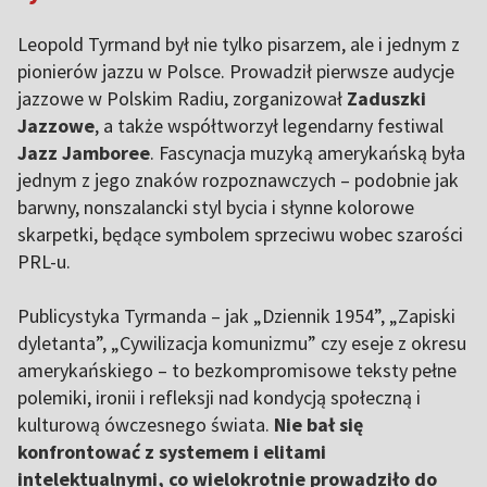
Leopold Tyrmand był nie tylko pisarzem, ale i jednym z
pionierów jazzu w Polsce. Prowadził pierwsze audycje
jazzowe w Polskim Radiu, zorganizował
Zaduszki
Jazzowe
, a także współtworzył legendarny festiwal
Jazz Jamboree
. Fascynacja muzyką amerykańską była
jednym z jego znaków rozpoznawczych – podobnie jak
barwny, nonszalancki styl bycia i słynne kolorowe
skarpetki, będące symbolem sprzeciwu wobec szarości
PRL-u.
Publicystyka Tyrmanda – jak „Dziennik 1954”, „Zapiski
dyletanta”, „Cywilizacja komunizmu” czy eseje z okresu
amerykańskiego – to bezkompromisowe teksty pełne
polemiki, ironii i refleksji nad kondycją społeczną i
kulturową ówczesnego świata.
Nie bał się
konfrontować z systemem i elitami
intelektualnymi, co wielokrotnie prowadziło do