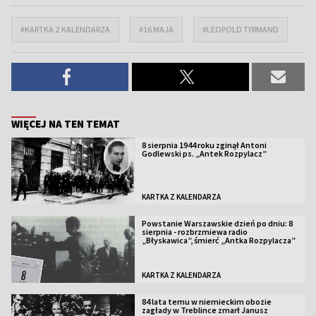
#KARTKA Z KALENDARZA
#16 MAJA
#LEOPOLD TYRMAND
WIĘCEJ NA TEN TEMAT
8 sierpnia 1944 roku zginął Antoni
Godlewski ps. „Antek Rozpylacz”
KARTKA Z KALENDARZA
Powstanie Warszawskie dzień po dniu: 8
sierpnia - rozbrzmiewa radio
„Błyskawica”, śmierć „Antka Rozpylacza”
KARTKA Z KALENDARZA
84 lata temu w niemieckim obozie
zagłady w Treblince zmarł Janusz