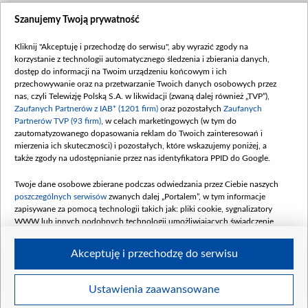
Szanujemy Twoją prywatność
Kliknij "Akceptuję i przechodzę do serwisu", aby wyrazić zgody na
korzystanie z technologii automatycznego śledzenia i zbierania danych,
dostęp do informacji na Twoim urządzeniu końcowym i ich
przechowywanie oraz na przetwarzanie Twoich danych osobowych przez
nas, czyli Telewizję Polską S.A. w likwidacji (zwaną dalej również „TVP”),
Zaufanych Partnerów z IAB* (1201 firm)
oraz pozostałych
Zaufanych
Partnerów TVP (93 firm)
, w celach marketingowych (w tym do
zautomatyzowanego dopasowania reklam do Twoich zainteresowań i
mierzenia ich skuteczności) i pozostałych, które wskazujemy poniżej, a
także zgody na udostępnianie przez nas identyfikatora PPID do Google.
Twoje dane osobowe zbierane podczas odwiedzania przez Ciebie naszych
poszczególnych serwisów
zwanych dalej „Portalem”, w tym informacje
zapisywane za pomocą technologii takich jak: pliki cookie, sygnalizatory
WWW lub innych podobnych technologii umożliwiających świadczenie
dopasowanych i bezpiecznych usług, personalizację treści oraz reklam,
udostępnianie funkcji mediów społecznościowych oraz analizowanie ruchu
Akceptuję i przechodzę do serwisu
w Internecie.
Twoje dane osobowe zbierane podczas odwiedzania przez Ciebie
Ustawienia zaawansowane
poszczególnych serwisów
na Portalu, takie jak adresy IP, identyfikatory