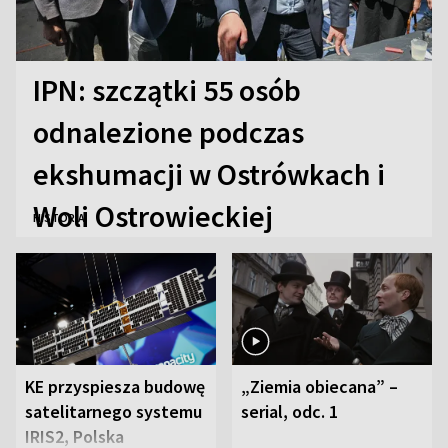
IPN: szczątki 55 osób
odnalezione podczas
ekshumacji w Ostrówkach i
Woli Ostrowieckiej
HISTORIA
KE przyspiesza budowę
„Ziemia obiecana” –
satelitarnego systemu
serial, odc. 1
IRIS2, Polska