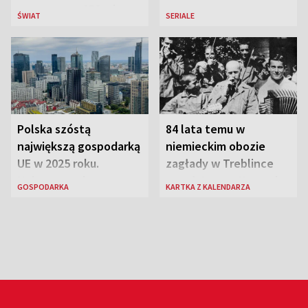
przeznaczy 656 mln
ŚWIAT
SERIALE
euro
Polska szóstą
84 lata temu w
największą gospodarką
niemieckim obozie
UE w 2025 roku.
zagłady w Treblince
Najnowsze dane
zmarł Janusz Korczak
GOSPODARKA
KARTKA Z KALENDARZA
Eurostatu