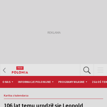
O NAS
INFORMACJE POLONIJNE
PROGRAMY WŁASNE
ZGŁOŚ TEM
Kartka z kalendarza
106 lat temu urodził się Leopold