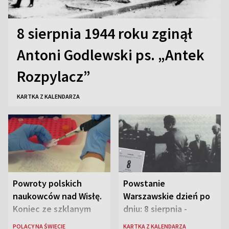
8 sierpnia 1944 roku zginął
Antoni Godlewski ps. „Antek
Rozpylacz”
KARTKA Z KALENDARZA
Powroty polskich
Powstanie
naukowców nad Wisłę.
Warszawskie dzień po
Koniec ze szklanym
dniu: 8 sierpnia -
sufitem
rozbrzmiewa radio
POLACY NA ŚWIECIE
KARTKA Z KALENDARZA