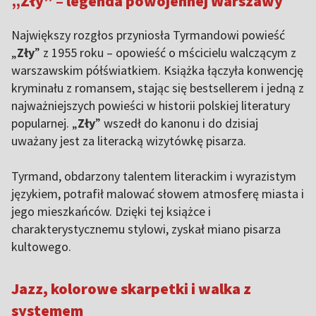
„Zły” – legenda powojennej Warszawy
Największy rozgłos przyniosła Tyrmandowi powieść
„
Zły
” z 1955 roku – opowieść o mścicielu walczącym z
warszawskim półświatkiem. Książka łączyła konwencję
kryminału z romansem, stając się bestsellerem i jedną z
najważniejszych powieści w historii polskiej literatury
popularnej. „
Zły
” wszedł do kanonu i do dzisiaj
uważany jest za literacką wizytówkę pisarza.
Tyrmand, obdarzony talentem literackim i wyrazistym
językiem, potrafił malować słowem atmosferę miasta i
jego mieszkańców. Dzięki tej książce i
charakterystycznemu stylowi, zyskał miano pisarza
kultowego.
Jazz, kolorowe skarpetki i walka z
systemem