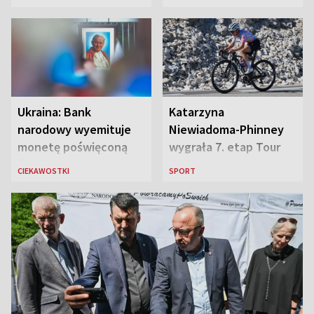
„Błyskawica”, śmierć
„Antka Rozpylacza”
Ukraina: Bank
Katarzyna
narodowy wyemituje
Niewiadoma-Phinney
monetę poświęconą
wygrała 7. etap Tour
św. Janowi Pawłowi II
de France i została
CIEKAWOSTKI
SPORT
liderką wyścigu