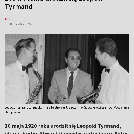
Tyrmand
ASR
16.05.2026, 13:50
Leopold Tyrmand z muzykami na Festiwalu Jazzowym w Sopocie w 1957 r., fot. PAP/Janusz
Uklejewski
16 maja 1920 roku urodził się Leopold Tyrmand,
pisarz, krytyk literacki i popularyzator jazzu. Autor