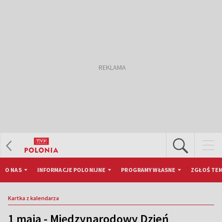
O NAS
INFORMACJE POLONIJNE
PROGRAMY WŁASNE
ZGŁOŚ TEM
Kartka z kalendarza
1 maja - Międzynarodowy Dzień