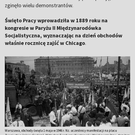
zginęło wielu demonstrantów.
Święto Pracy wprowadziła w 1889 roku na
kongresie w Paryżu II Międzynarodówka
Socjalistyczna, wyznaczając na dzień obchodów
właśnie rocznicę zajść w Chicago
.
Warszawa, obchody święta 1 maja w 1946 r. Nz. uczestnicy manifestacji na placu