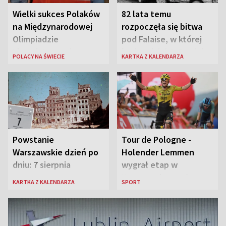
Wielki sukces Polaków
82 lata temu
na Międzynarodowej
rozpoczęła się bitwa
Olimpiadzie
pod Falaise, w której
Lingwistycznej
brała udział 1. Dywizja
POLACY NA ŚWIECIE
KARTKA Z KALENDARZA
Pancerna gen. Maczka
Powstanie
Tour de Pologne -
Warszawskie dzień po
Holender Lemmen
dniu: 7 sierpnia
wygrał etap w
Karpaczu i został
KARTKA Z KALENDARZA
SPORT
liderem