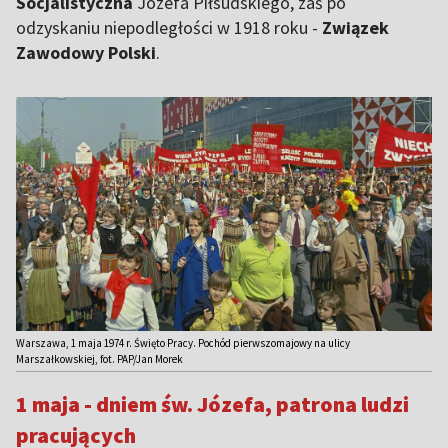
Socjalistyczna
Józefa Piłsudskiego, zaś po
odzyskaniu niepodległości w 1918 roku -
Związek
Zawodowy Polski
.
Warszawa, 1 maja 1974 r. Święto Pracy. Pochód pierwszomajowy na ulicy
Marszałkowskiej, fot. PAP/Jan Morek
1 maja - dniem św. Józefa, patrona ludzi
pracujących