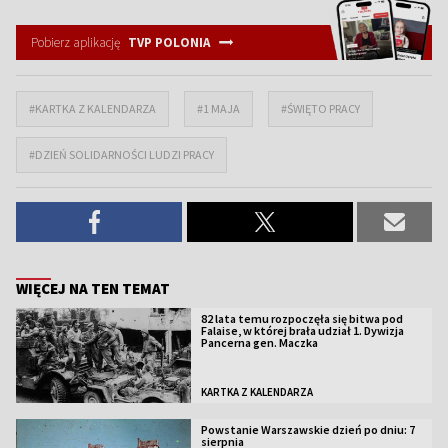
Pobierz aplikację
TVP POLONIA
#KARTKA Z KALENDARZA
#1 MAJA
#ŚWIĘTO PRACY
#DZIEŃ SOLIDARNOŚCI LUDZI PRACY
WIĘCEJ NA TEN TEMAT
82 lata temu rozpoczęła się bitwa pod
Falaise, w której brała udział 1. Dywizja
Pancerna gen. Maczka
KARTKA Z KALENDARZA
Powstanie Warszawskie dzień po dniu: 7
sierpnia