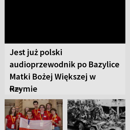
Jest już polski
audioprzewodnik po Bazylice
Matki Bożej Większej w
Rzymie
RELIGIA