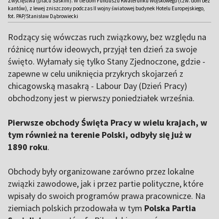
Zwycięstwa (placu Saskim). W tle dom Funduszu Kwaterunku Wojskowego (tzw. dom bez
kantów), z lewej zniszczony podczas II wojny światowej budynek Hotelu Europejskiego,
fot. PAP/Stanisław Dąbrowiecki
Rodzący się wówczas ruch związkowy, bez względu na
różnicę nurtów ideowych, przyjął ten dzień za swoje
święto. Wyłamały się tylko Stany Zjednoczone, gdzie -
zapewne w celu uniknięcia przykrych skojarzeń z
chicagowską masakrą - Labour Day (Dzień Pracy)
obchodzony jest w pierwszy poniedziałek września.
Pierwsze obchody Święta Pracy w wielu krajach, w
tym również na terenie Polski, odbyły się już w
1890 roku
.
Obchody były organizowane zarówno przez lokalne
związki zawodowe, jak i przez partie polityczne, które
wpisały do swoich programów prawa pracownicze. Na
ziemiach polskich przodowała w tym
Polska Partia