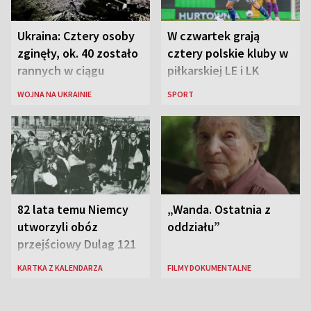
Ukraina: Cztery osoby
W czwartek grają
zginęły, ok. 40 zostało
cztery polskie kluby w
rannych w ciągu
piłkarskiej LE i LK
ostatniej doby w
WOJNA NA UKRAINIE
SPORT
rosyjskich atakach
82 lata temu Niemcy
„Wanda. Ostatnia z
utworzyli obóz
oddziału”
przejściowy Dulag 121
KARTKA Z KALENDARZA
FILMY DOKUMENTALNE