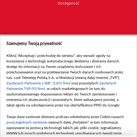
Dostępność
Szanujemy Twoją prywatność
Kliknij "Akceptuję i przechodzę do serwisu", aby wyrazić zgody na
korzystanie z technologii automatycznego śledzenia i zbierania danych,
dostęp do informacji na Twoim urządzeniu końcowym i ich
przechowywanie oraz na przetwarzanie Twoich danych osobowych przez
nas, czyli Telewizję Polską S.A. w likwidacji (zwaną dalej również „TVP”),
Zaufanych Partnerów z IAB* (1201 firm)
oraz pozostałych
Zaufanych
Partnerów TVP (93 firm)
, w celach marketingowych (w tym do
zautomatyzowanego dopasowania reklam do Twoich zainteresowań i
mierzenia ich skuteczności) i pozostałych, które wskazujemy poniżej, a
także zgody na udostępnianie przez nas identyfikatora PPID do Google.
Twoje dane osobowe zbierane podczas odwiedzania przez Ciebie naszych
poszczególnych serwisów
zwanych dalej „Portalem”, w tym informacje
zapisywane za pomocą technologii takich jak: pliki cookie, sygnalizatory
WWW lub innych podobnych technologii umożliwiających świadczenie