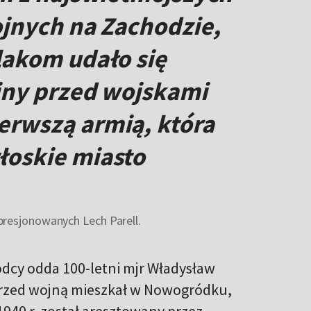
ojnych na Zachodzie,
lakom udało się
iny przed wojskami
erwszą armią, która
łoskie miasto
resjonowanych Lech Parell.
dcy odda 100-letni mjr Władysław
. Przed wojną mieszkał w Nowogródku,
1940 r. został aresztowany przez