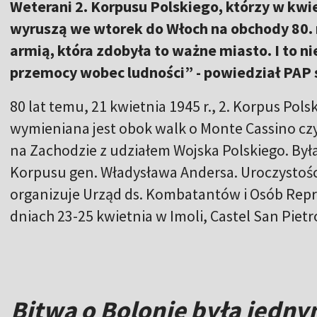
Weterani 2. Korpusu Polskiego, którzy w kwie
wyruszą we wtorek do Włoch na obchody 80. 
armią, która zdobyła to ważne miasto. I to ni
przemocy wobec ludności” - powiedział PAP 
80 lat temu, 21 kwietnia 1945 r., 2. Korpus Polsk
wymieniana jest obok walk o Monte Cassino cz
na Zachodzie z udziałem Wojska Polskiego. Była
Korpusu gen. Władysława Andersa. Uroczystośc
organizuje Urząd ds. Kombatantów i Osób Re
dniach 23-25 kwietnia w Imoli, Castel San Piet
Bitwa o Bolonię była jedny