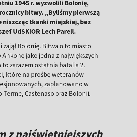
tniu 1945 r. wyzwolili Bolonię,
rocznicy bitwy. „Byliśmy pierwszą
e niszcząc tkanki miejskiej, bez
szef UdSKiOR Lech Parell.
i zajął Bolonię. Bitwa o to miasto
y Ankonę jako jedna z największych
 to zarazem ostatnia batalia 2.
i, które na prośbę weteranów
presjonowanych, zaplanowano w
ro Terme, Castenaso oraz Bolonii.
m z najświetniejszych