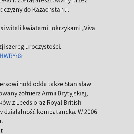
dczyzny do Kazachstanu.
i witali kwiatami i okrzykami „Viva
zji szereg uroczystości.
XHWRYr8r
ersowi hołd odda także Stanisław
towany żołnierz Armii Brytyjskiej,
w z Leeds oraz Royal British
ę w działalność kombatancką. W 2006
u.
i: