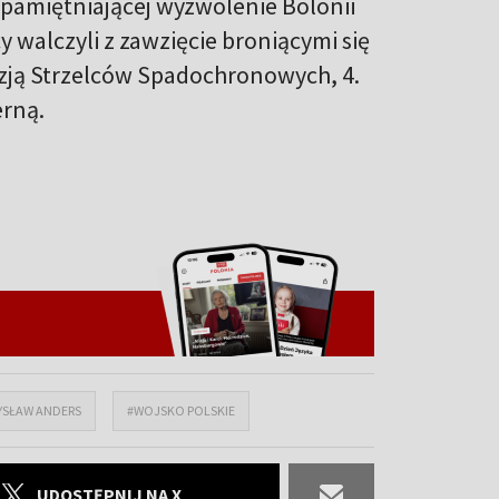
upamiętniającej wyzwolenie Bolonii
y walczyli z zawzięcie broniącymi się
zją Strzelców Spadochronowych, 4.
erną.
YSŁAW ANDERS
#WOJSKO POLSKIE
UDOSTĘPNIJ NA X