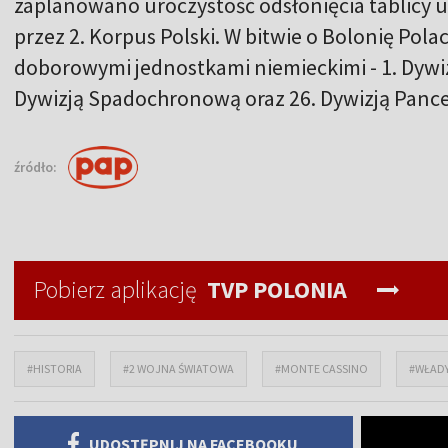
zaplanowano uroczystość odsłonięcia tablicy 
przez 2. Korpus Polski. W bitwie o Bolonię Polac
doborowymi jednostkami niemieckimi - 1. Dywi
Dywizją Spadochronową oraz 26. Dywizją Panc
źródło:
Pobierz aplikację
TVP POLONIA
#HISTORIA
#2 WOJNA ŚWIATOWA
#MONTE CASSINO
#WŁAD
UDOSTĘPNIJ NA FACEBOOKU