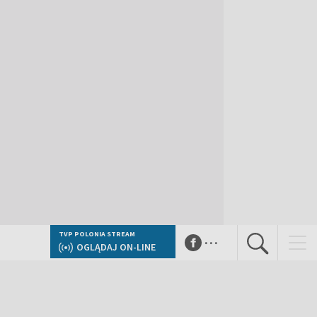
...
TVP POLONIA STREAM
OGLĄDAJ ON-LINE