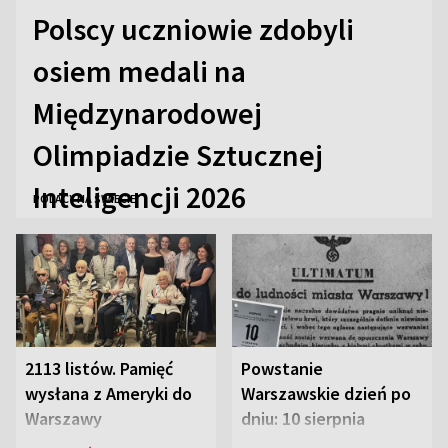
Polscy uczniowie zdobyli
osiem medali na
Międzynarodowej
Olimpiadzie Sztucznej
Inteligencji 2026
POLACY NA ŚWIECIE
2113 listów. Pamięć
Powstanie
wysłana z Ameryki do
Warszawskie dzień po
Warszawy
dniu: 10 sierpnia