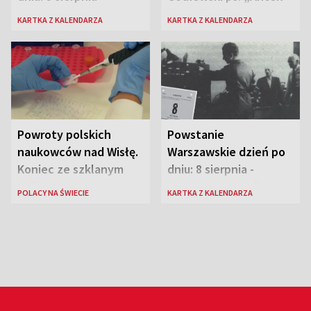
Rozpylacz”
KARTKA Z KALENDARZA
KARTKA Z KALENDARZA
Powroty polskich
Powstanie
naukowców nad Wisłę.
Warszawskie dzień po
Koniec ze szklanym
dniu: 8 sierpnia -
sufitem
rozbrzmiewa radio
POLACY NA ŚWIECIE
KARTKA Z KALENDARZA
„Błyskawica”, śmierć
„Antka Rozpylacza”