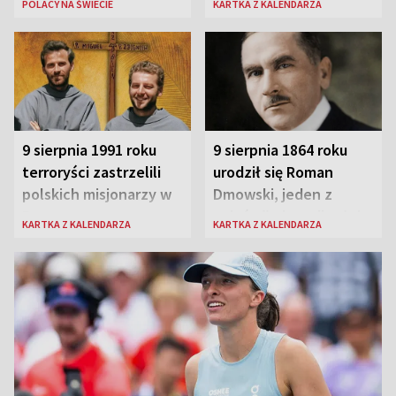
POLACY NA ŚWIECIE
KARTKA Z KALENDARZA
9 sierpnia 1991 roku
9 sierpnia 1864 roku
terroryści zastrzelili
urodził się Roman
polskich misjonarzy w
Dmowski, jeden z
Peru
„ojców” niepodległej
KARTKA Z KALENDARZA
KARTKA Z KALENDARZA
Polski