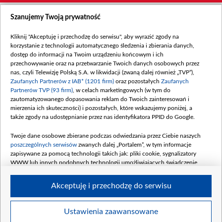
Szanujemy Twoją prywatność
Kliknij "Akceptuję i przechodzę do serwisu", aby wyrazić zgody na
korzystanie z technologii automatycznego śledzenia i zbierania danych,
dostęp do informacji na Twoim urządzeniu końcowym i ich
przechowywanie oraz na przetwarzanie Twoich danych osobowych przez
nas, czyli Telewizję Polską S.A. w likwidacji (zwaną dalej również „TVP”),
Zaufanych Partnerów z IAB* (1201 firm)
oraz pozostałych
Zaufanych
Partnerów TVP (93 firm)
, w celach marketingowych (w tym do
zautomatyzowanego dopasowania reklam do Twoich zainteresowań i
mierzenia ich skuteczności) i pozostałych, które wskazujemy poniżej, a
także zgody na udostępnianie przez nas identyfikatora PPID do Google.
Twoje dane osobowe zbierane podczas odwiedzania przez Ciebie naszych
poszczególnych serwisów
zwanych dalej „Portalem”, w tym informacje
zapisywane za pomocą technologii takich jak: pliki cookie, sygnalizatory
WWW lub innych podobnych technologii umożliwiających świadczenie
dopasowanych i bezpiecznych usług, personalizację treści oraz reklam,
udostępnianie funkcji mediów społecznościowych oraz analizowanie ruchu
Akceptuję i przechodzę do serwisu
w Internecie.
Twoje dane osobowe zbierane podczas odwiedzania przez Ciebie
Ustawienia zaawansowane
poszczególnych serwisów
na Portalu, takie jak adresy IP, identyfikatory