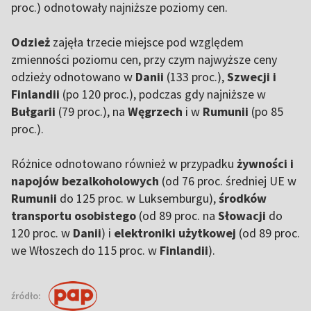
proc.) odnotowały najniższe poziomy cen.
Odzież
zajęła trzecie miejsce pod względem
zmienności poziomu cen, przy czym najwyższe ceny
odzieży odnotowano w
Danii
(133 proc.),
Szwecji i
Finlandii
(po 120 proc.), podczas gdy najniższe w
Bułgarii
(79 proc.), na
Węgrzech
i w
Rumunii
(po 85
proc.).
Różnice odnotowano również w przypadku
żywności i
napojów bezalkoholowych
(od 76 proc. średniej UE w
Rumunii
do 125 proc. w Luksemburgu),
środków
transportu osobistego
(od 89 proc. na
Słowacji
do
120 proc. w
Danii
) i
elektroniki użytkowej
(od 89 proc.
we Włoszech do 115 proc. w
Finlandii
).
źródło: