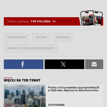
Pobierz aplikację
TVP POLONIA
#GOSPODARKA
#POLSKA
#RANKING
#WYDATKI GOSPODARSTW DOMOWYCH
WIĘCEJ NA TEN TEMAT
Polska szóstą największą gospodarką UE
w 2025 roku. Najnowsze dane Eurostatu
GOSPODARKA