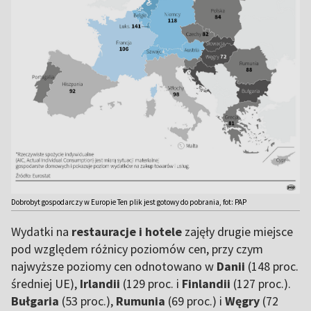
Dobrobyt gospodarczy w Europie Ten plik jest gotowy do pobrania, fot: PAP
Wydatki na
restauracje i hotele
zajęły drugie miejsce
pod względem różnicy poziomów cen, przy czym
najwyższe poziomy cen odnotowano w
Danii
(148 proc.
średniej UE),
Irlandii
(129 proc. i
Finlandii
(127 proc.).
Bułgaria
(53 proc.),
Rumunia
(69 proc.) i
Węgry
(72