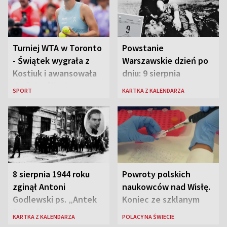
Turniej WTA w Toronto
Powstanie
- Świątek wygrała z
Warszawskie dzień po
Kostiuk i awansowała
dniu: 9 sierpnia
do ćwierćfinału
SPORT
KARTKA Z KALENDARZA
8 sierpnia 1944 roku
Powroty polskich
zginął Antoni
naukowców nad Wisłę.
Godlewski ps. „Antek
Koniec ze szklanym
Rozpylacz”
sufitem
KARTKA Z KALENDARZA
POLACY NA ŚWIECIE