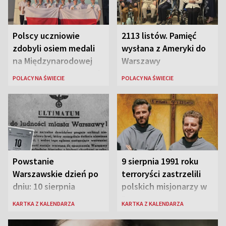
Polscy uczniowie
2113 listów. Pamięć
zdobyli osiem medali
wysłana z Ameryki do
na Międzynarodowej
Warszawy
Olimpiadzie Sztucznej
POLACY NA ŚWIECIE
POLACY NA ŚWIECIE
Inteligencji 2026
Powstanie
9 sierpnia 1991 roku
Warszawskie dzień po
terroryści zastrzelili
dniu: 10 sierpnia
polskich misjonarzy w
Peru
KARTKA Z KALENDARZA
KARTKA Z KALENDARZA