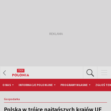
O NAS
INFORMACJE POLONIJNE
PROGRAMY WŁASNE
ZGŁOŚ TEM
Gospodarka
Polska w trójce najtańszych krajów UE