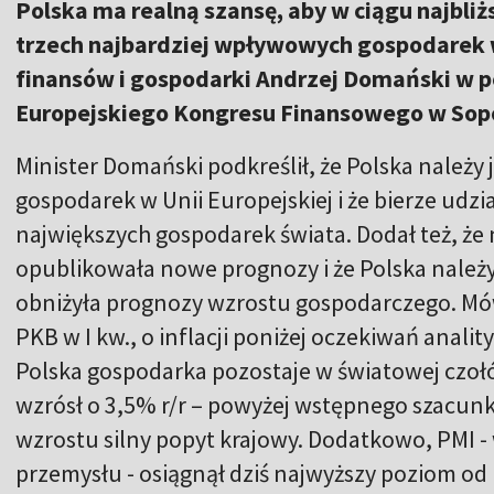
Polska ma realną szansę, aby w ciągu najbliżs
trzech najbardziej wpływowych gospodarek w
finansów i gospodarki Andrzej Domański w 
Europejskiego Kongresu Finansowego w Sop
Minister Domański podkreślił, że Polska należy 
gospodarek w Unii Europejskiej i że bierze udzia
największych gospodarek świata. Dodał też, ż
opublikowała nowe prognozy i że Polska należy
obniżyła prognozy wzrostu gospodarczego. Mów
PKB w I kw., o inflacji poniżej oczekiwań anali
Polska gospodarka pozostaje w światowej czoł
wzrósł o 3,5% r/r – powyżej wstępnego szacun
wzrostu silny popyt krajowy. Dodatkowo, PMI -
przemysłu - osiągnął dziś najwyższy poziom o