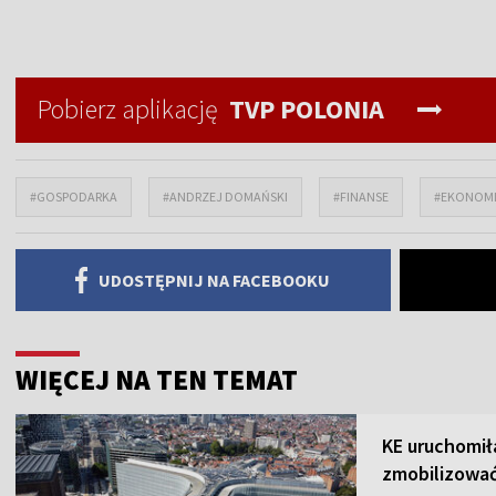
Pobierz aplikację
TVP POLONIA
#GOSPODARKA
#ANDRZEJ DOMAŃSKI
#FINANSE
#EKONOM
UDOSTĘPNIJ NA FACEBOOKU
WIĘCEJ NA TEN TEMAT
KE uruchomił
zmobilizować