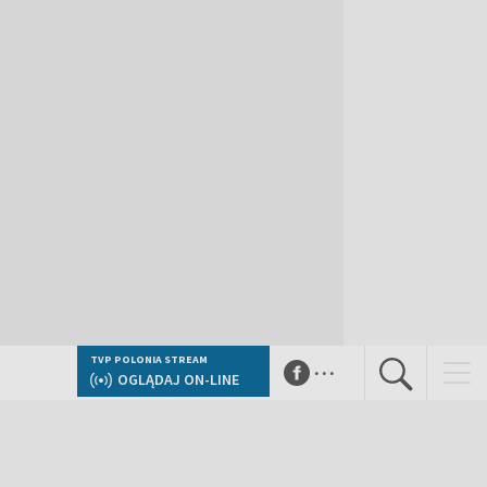
...
TVP POLONIA STREAM
OGLĄDAJ ON-LINE