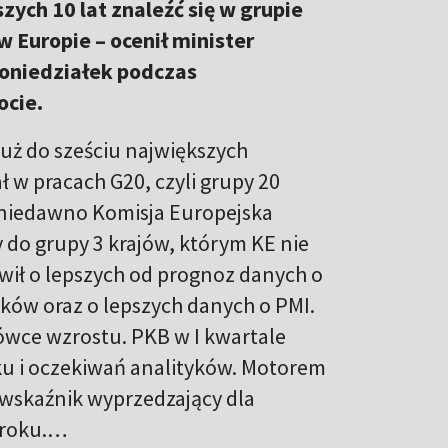
zych 10 lat znaleźć się w grupie
 Europie – ocenił minister
poniedziałek podczas
ocie.
już do sześciu największych
ł w pracach G20, czyli grupy 20
e niedawno Komisja Europejska
 do grupy 3 krajów, którym KE nie
ił o lepszych od prognoz danych o
tyków oraz o lepszych danych o PMI.
ówce wzrostu. PKB w I kwartale
ku i oczekiwań analityków. Motorem
 wskaźnik wyprzedzający dla
d roku.…