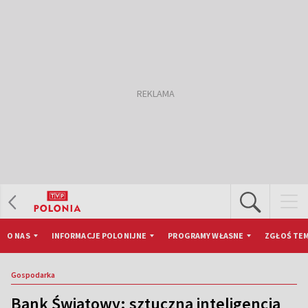
O NAS
INFORMACJE POLONIJNE
PROGRAMY WŁASNE
ZGŁOŚ TEM
Gospodarka
Bank Światowy: sztuczna inteligencja