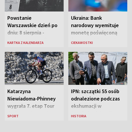
Powstanie
Ukraina: Bank
Warszawskie dzień po
narodowy wyemituje
dniu: 8 sierpnia -
monetę poświęconą
rozbrzmiewa radio
św. Janowi Pawłowi II
KARTKA Z KALENDARZA
CIEKAWOSTKI
„Błyskawica”, śmierć
„Antka Rozpylacza”
Katarzyna
IPN: szczątki 55 osób
Niewiadoma-Phinney
odnalezione podczas
wygrała 7. etap Tour
ekshumacji w
de France i została
Ostrówkach i Woli
SPORT
HISTORIA
liderką wyścigu
Ostrowieckiej