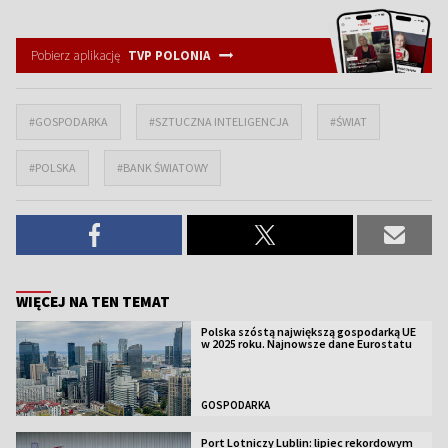
Pobierz aplikację
TVP POLONIA
#GOSPODARKA
#SZTUCZNA INTELIGENCJA
#ŚWIAT
#POLSKA
#BANK ŚWIATOWY
WIĘCEJ NA TEN TEMAT
Polska szóstą największą gospodarką UE
w 2025 roku. Najnowsze dane Eurostatu
GOSPODARKA
Port Lotniczy Lublin: lipiec rekordowym