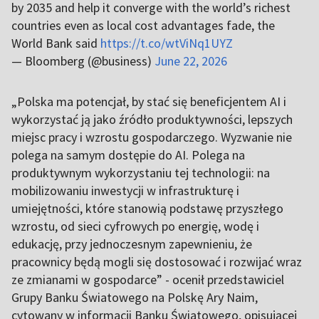
by 2035 and help it converge with the world’s richest
countries even as local cost advantages fade, the
World Bank said
https://t.co/wtViNq1UYZ
— Bloomberg (@business)
June 22, 2026
„Polska ma potencjał, by stać się beneficjentem AI i
wykorzystać ją jako źródło produktywności, lepszych
miejsc pracy i wzrostu gospodarczego. Wyzwanie nie
polega na samym dostępie do AI. Polega na
produktywnym wykorzystaniu tej technologii: na
mobilizowaniu inwestycji w infrastrukturę i
umiejętności, które stanowią podstawę przyszłego
wzrostu, od sieci cyfrowych po energię, wodę i
edukację, przy jednoczesnym zapewnieniu, że
pracownicy będą mogli się dostosować i rozwijać wraz
ze zmianami w gospodarce” - ocenił przedstawiciel
Grupy Banku Światowego na Polskę Ary Naim,
cytowany w informacji Banku Światowego, opisującej