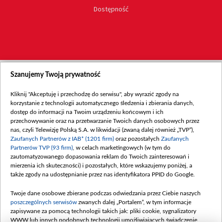
Dostępność
Szanujemy Twoją prywatność
Kliknij "Akceptuję i przechodzę do serwisu", aby wyrazić zgody na
korzystanie z technologii automatycznego śledzenia i zbierania danych,
dostęp do informacji na Twoim urządzeniu końcowym i ich
przechowywanie oraz na przetwarzanie Twoich danych osobowych przez
nas, czyli Telewizję Polską S.A. w likwidacji (zwaną dalej również „TVP”),
Zaufanych Partnerów z IAB* (1201 firm)
oraz pozostałych
Zaufanych
Partnerów TVP (93 firm)
, w celach marketingowych (w tym do
zautomatyzowanego dopasowania reklam do Twoich zainteresowań i
mierzenia ich skuteczności) i pozostałych, które wskazujemy poniżej, a
także zgody na udostępnianie przez nas identyfikatora PPID do Google.
Twoje dane osobowe zbierane podczas odwiedzania przez Ciebie naszych
poszczególnych serwisów
zwanych dalej „Portalem”, w tym informacje
zapisywane za pomocą technologii takich jak: pliki cookie, sygnalizatory
WWW lub innych podobnych technologii umożliwiających świadczenie