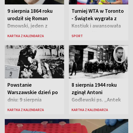
9 sierpnia 1864 roku
Turniej WTA w Toronto
urodził się Roman
- Świątek wygrała z
Dmowski, jeden z
Kostiuk i awansowała
„ojców” niepodległej
do ćwierćfinału
KARTKA Z KALENDARZA
SPORT
Polski
Powstanie
8 sierpnia 1944 roku
Warszawskie dzień po
zginął Antoni
dniu: 9 sierpnia
Godlewski ps. „Antek
Rozpylacz”
KARTKA Z KALENDARZA
KARTKA Z KALENDARZA