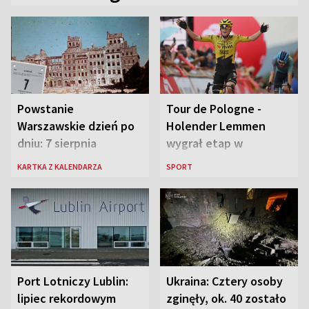
Powstanie
Tour de Pologne -
Warszawskie dzień po
Holender Lemmen
dniu: 7 sierpnia
wygrał etap w
Karpaczu i został
KARTKA Z KALENDARZA
SPORT
liderem
Port Lotniczy Lublin:
Ukraina: Cztery osoby
lipiec rekordowym
zginęły, ok. 40 zostało