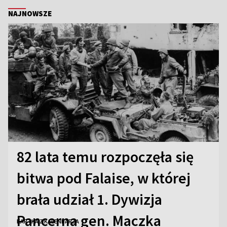
NAJNOWSZE
82 lata temu rozpoczęła się
bitwa pod Falaise, w której
brała udział 1. Dywizja
Pancerna gen. Maczka
KARTKA Z KALENDARZA