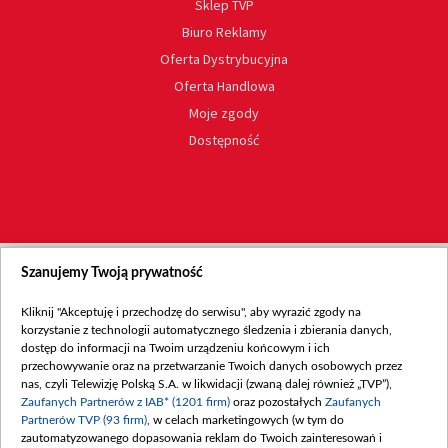
Sklep TVP
Biuro Reklamy
Oferta Dystrybucyjna
Oferta Handlowa
Moje zgody
Dostępność
Szanujemy Twoją prywatność
Kliknij "Akceptuję i przechodzę do serwisu", aby wyrazić zgody na
korzystanie z technologii automatycznego śledzenia i zbierania danych,
dostęp do informacji na Twoim urządzeniu końcowym i ich
przechowywanie oraz na przetwarzanie Twoich danych osobowych przez
nas, czyli Telewizję Polską S.A. w likwidacji (zwaną dalej również „TVP”),
Zaufanych Partnerów z IAB* (1201 firm)
oraz pozostałych
Zaufanych
Partnerów TVP (93 firm)
, w celach marketingowych (w tym do
zautomatyzowanego dopasowania reklam do Twoich zainteresowań i