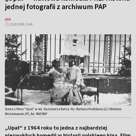
jednej fotografii z archiwum PAP
ASR
22.05.2026, 15:04
Scena z filmu "Upał" w reż. Kazimierza Kutza. Nz. Barbara Kraftówna (L) i Wiesław
Michnikowski (P), fot. PAP/PAP
„Upał” z 1964 roku to jedna z najbardziej
niezwykłych komedii w historii polskiego kina. Film