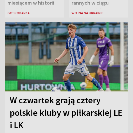
miesiącem w historii
rannych w ciągu
lotniska
ostatniej doby w
GOSPODARKA
WOJNA NA UKRAINIE
rosyjskich atakach
W czwartek grają cztery
polskie kluby w piłkarskiej LE
i LK