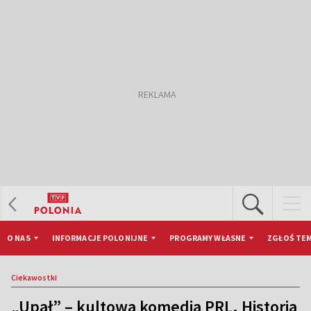
O NAS
INFORMACJE POLONIJNE
PROGRAMY WŁASNE
ZGŁOŚ TEM
Ciekawostki
„Upał” – kultowa komedia PRL. Historia