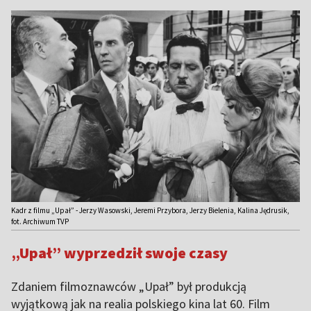
Kadr z filmu „Upał” - Jerzy Wasowski, Jeremi Przybora, Jerzy Bielenia, Kalina Jędrusik,
fot. Archiwum TVP
„Upał” wyprzedził swoje czasy
Zdaniem filmoznawców „Upał” był produkcją
wyjątkową jak na realia polskiego kina lat 60. Film