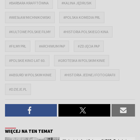
#BARBARA KRAFFTÓWNA
#KALINA JĘDRUSIK
#WIESŁAW MICHNIKOWSKI
#POLSKA KOMEDIA PRL
#KULTOWE POLSKIE FILMY
#HISTORIA POLSKIEGO KINA
#FILMY PRL
#ARCHIWUM PAP
#ZDJĘCIA PAP
#POLSKIE KINO LAT 60.
#GROTESKA W POLSKIM KINIE
#ABSURD W POLSKIM KINIE
#HISTORIA JEDNEJ FOTOGRAFII
#DZIEJE.PL
WIĘCEJ NA TEN TEMAT