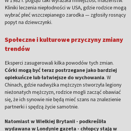
W 1982 r. pogląd taki wyrażała mniejszość małżeństw.
Kliniki leczenia niepłodności w USA, gdzie rodzice mogą
wybrać płeć wszczepianego zarodka — zgłosiły rosnący
popyt na dziewczynki.
Społeczne i kulturowe przyczyny zmiany
trendów
Eksperci zasugerowali kilka powodów tych zmian.
Córki mogą być teraz postrzegane jako bardziej
opiekuńcze lub łatwiejsze do wychowania
. W
Chinach, gdzie nadwyżka mężczyzn stworzyła legiony
nieżonatych mężczyzn, rodzice mogli zacząć obawiać
się, że ich synowie nie będą mieć szans na znalezienie
partnerki i spędzą życie samotnie.
Natomiast w Wielkiej Brytanii - podkreśliła
wydawana w Londynie gazeta - chłopcy stają w