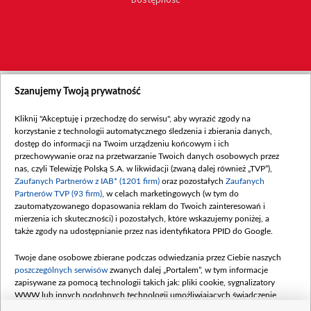
Szanujemy Twoją prywatność
Kliknij "Akceptuję i przechodzę do serwisu", aby wyrazić zgody na
korzystanie z technologii automatycznego śledzenia i zbierania danych,
dostęp do informacji na Twoim urządzeniu końcowym i ich
przechowywanie oraz na przetwarzanie Twoich danych osobowych przez
nas, czyli Telewizję Polską S.A. w likwidacji (zwaną dalej również „TVP”),
Zaufanych Partnerów z IAB* (1201 firm)
oraz pozostałych
Zaufanych
Partnerów TVP (93 firm)
, w celach marketingowych (w tym do
zautomatyzowanego dopasowania reklam do Twoich zainteresowań i
mierzenia ich skuteczności) i pozostałych, które wskazujemy poniżej, a
także zgody na udostępnianie przez nas identyfikatora PPID do Google.
Twoje dane osobowe zbierane podczas odwiedzania przez Ciebie naszych
poszczególnych serwisów
zwanych dalej „Portalem”, w tym informacje
zapisywane za pomocą technologii takich jak: pliki cookie, sygnalizatory
WWW lub innych podobnych technologii umożliwiających świadczenie
dopasowanych i bezpiecznych usług, personalizację treści oraz reklam,