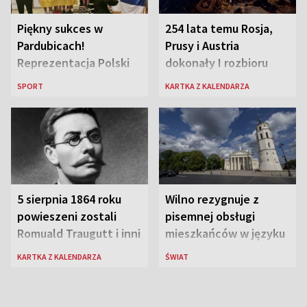
Piękny sukces w
254 lata temu Rosja,
Pardubicach!
Prusy i Austria
Reprezentacja Polski
dokonały I rozbioru
wygrywa Drużynowe
Polski
SPORT
KARTKA Z KALENDARZA
Mistrzostwa Europy w
szachach do lat 12
5 sierpnia 1864 roku
Wilno rezygnuje z
powieszeni zostali
pisemnej obsługi
Romuald Traugutt i inni
mieszkańców w języku
przywódcy Powstania
rosyjskim
KARTKA Z KALENDARZA
ŚWIAT
Styczniowego