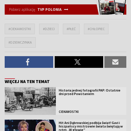
Pobierz aplikację
TVP POLONIA
#CIEKAWOSTKI
#DZIECI
#PŁEĆ
#CHŁOPIEC
#DZIEWCZYNKA
WIĘCEJ NA TEN TEMAT
Historia jednej fotografii PAP: Ostatnie
dni przed Powstaniem
CIEKAWOSTKI
Hit Ani Dąbrowskiej podbija świat! Gavi i
hiszpańscy mistrzowie świata świętują w
rytm „W głowie”