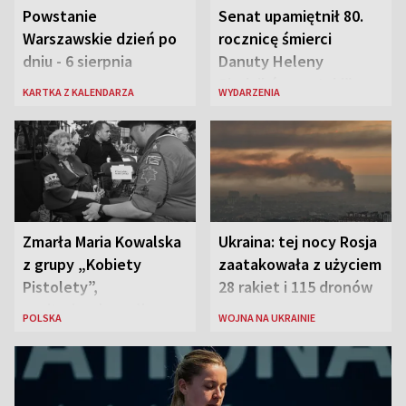
Powstanie
Senat upamiętnił 80.
Warszawskie dzień po
rocznicę śmierci
dniu - 6 sierpnia
Danuty Heleny
Siedzikówny „Inki”
KARTKA Z KALENDARZA
WYDARZENIA
Zmarła Maria Kowalska
Ukraina: tej nocy Rosja
z grupy „Kobiety
zaatakowała z użyciem
Pistolety”,
28 rakiet i 115 dronów
sanitariuszka pułku
POLSKA
WOJNA NA UKRAINIE
„Baszta”