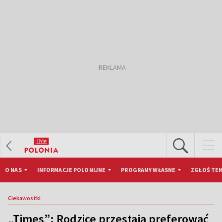
O NAS
INFORMACJE POLONIJNE
PROGRAMY WŁASNE
ZGŁOŚ TEM
Ciekawostki
„Times”: Rodzice przestają preferować