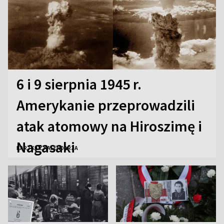
6 i 9 sierpnia 1945 r.
Amerykanie przeprowadzili
atak atomowy na Hiroszimę i
Nagasaki
KARTKA Z KALENDARZA