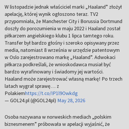
W listopadzie jednak właściciel marki „Haaland” złożył
apelację, której wynik ogłoszono teraz. TV2
przypomniała, że Manchester City i Borussia Dortmund
doszły do porozumienia w maju 2022 i Haaland został
piłkarzem angielskiego klubu 1 lipca tamtego roku.
Transfer był bardzo głośny i szeroko opisywany przez
media, natomiast 8 września w urzędzie patentowym
w Oslo zarejestrowano markę „Haaland”. Adwokaci
piłkarza podkreślali, że wnioskodawca musiał być
bardzo wyrafinowany i świadomy jej wartości.
Haaland może zarejestrować własną markę! Po trzech
latach wygrał sprawę… z
Polakiem
https://t.co/IP1l9Owkdg
— GOL24.pl (@GOL24pl)
May 28, 2026
Osoba nazywana w norweskich mediach „polskim
biznesmenem” próbowała w apelacji wyjaśnić, że