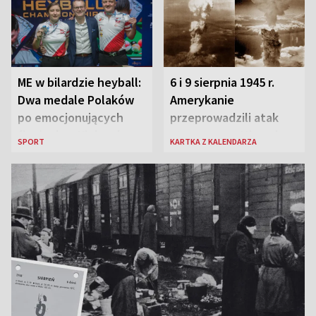
ME w bilardzie heyball:
6 i 9 sierpnia 1945 r.
Dwa medale Polaków
Amerykanie
po emocjonujących
przeprowadzili atak
finałach w Kielcach
atomowy na Hiroszimę
SPORT
KARTKA Z KALENDARZA
i Nagasaki