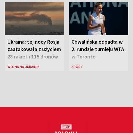
Ukraina: tej nocy Rosja
Chwalińska odpadła w
zaatakowała z użyciem
2. rundzie turnieju WTA
28 rakiet i 115 dronów
w Toronto
WOJNA NA UKRAINIE
SPORT