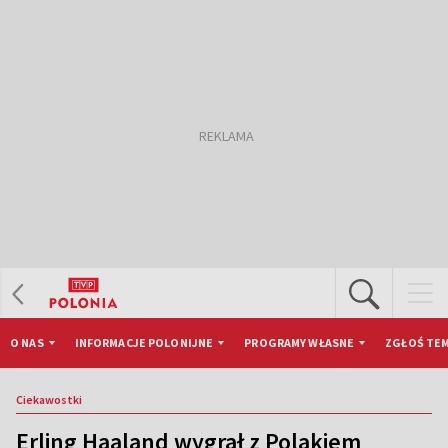
O NAS
INFORMACJE POLONIJNE
PROGRAMY WŁASNE
ZGŁOŚ TEM
Ciekawostki
Erling Haaland wygrał z Polakiem