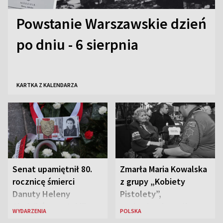
Powstanie Warszawskie dzień
po dniu - 6 sierpnia
KARTKA Z KALENDARZA
Senat upamiętnił 80.
Zmarła Maria Kowalska
rocznicę śmierci
z grupy „Kobiety
Danuty Heleny
Pistolety”,
Siedzikówny „Inki”
sanitariuszka pułku
WYDARZENIA
POLSKA
„Baszta”