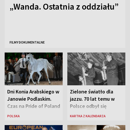
„Wanda. Ostatnia z oddziału”
FILMY DOKUMENTALNE
Dni Konia Arabskiego w
Zielone światło dla
Janowie Podlaskim.
jazzu. 70 lat temu w
Czas na Pride of Poland
Polsce odbył się
pierwszy festiwal
POLSKA
KARTKA Z KALENDARZA
jazzowy