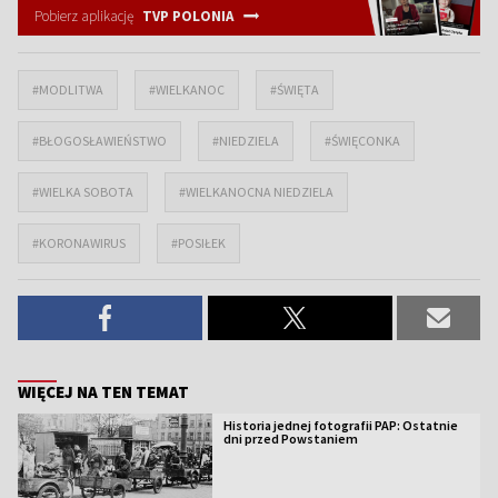
Pobierz aplikację
TVP POLONIA
#MODLITWA
#WIELKANOC
#ŚWIĘTA
#BŁOGOSŁAWIEŃSTWO
#NIEDZIELA
#ŚWIĘCONKA
#WIELKA SOBOTA
#WIELKANOCNA NIEDZIELA
#KORONAWIRUS
#POSIŁEK
WIĘCEJ NA TEN TEMAT
Historia jednej fotografii PAP: Ostatnie
dni przed Powstaniem