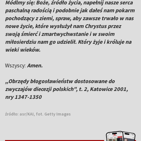
Módlmy się: Boże, źródło życia, napełnij nasze serca
paschalną radością i podobnie jak dałeś nam pokarm
pochodzący z ziemi, spraw, aby zawsze trwało w nas
nowe życie, które wysłużył nam Chrystus przez
swoją śmierć i zmartwychwstanie i w swoim
miłosierdziu nam go udzielił. Który żyje i króluje na
wieki wieków.
Wszyscy:
Amen.
,,Obrzędy błogosławieństw dostosowane do
zwyczajów diecezji polskich", t. 2, Katowice 2001,
nry 1347-1350
źródło:
asr/KAI, fot. Getty Images