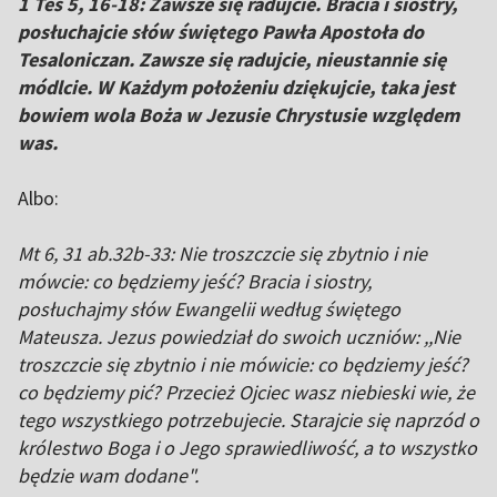
1 Tes 5, 16-18: Zawsze się radujcie. Bracia i siostry,
posłuchajcie słów świętego Pawła Apostoła do
Tesaloniczan. Zawsze się radujcie, nieustannie się
módlcie. W Każdym położeniu dziękujcie, taka jest
bowiem wola Boża w Jezusie Chrystusie względem
was.
Albo:
Mt 6, 31 ab.32b-33: Nie troszczcie się zbytnio i nie
mówcie: co będziemy jeść? Bracia i siostry,
posłuchajmy słów Ewangelii według świętego
Mateusza. Jezus powiedział do swoich uczniów: ,,Nie
troszczcie się zbytnio i nie mówicie: co będziemy jeść?
co będziemy pić? Przecież Ojciec wasz niebieski wie, że
tego wszystkiego potrzebujecie. Starajcie się naprzód o
królestwo Boga i o Jego sprawiedliwość, a to wszystko
będzie wam dodane".