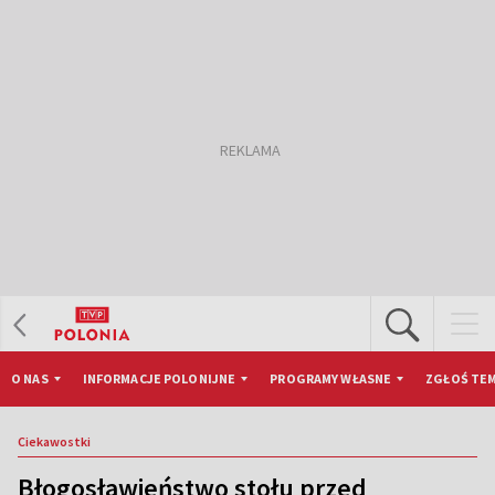
O NAS
INFORMACJE POLONIJNE
PROGRAMY WŁASNE
ZGŁOŚ TEM
Ciekawostki
Błogosławieństwo stołu przed