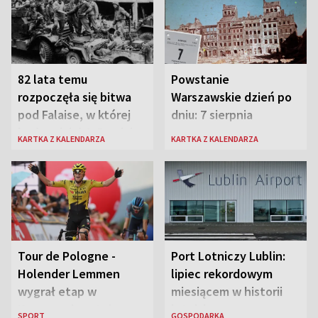
82 lata temu
Powstanie
rozpoczęła się bitwa
Warszawskie dzień po
pod Falaise, w której
dniu: 7 sierpnia
brała udział 1. Dywizja
KARTKA Z KALENDARZA
KARTKA Z KALENDARZA
Pancerna gen. Maczka
Tour de Pologne -
Port Lotniczy Lublin:
Holender Lemmen
lipiec rekordowym
wygrał etap w
miesiącem w historii
Karpaczu i został
lotniska
SPORT
GOSPODARKA