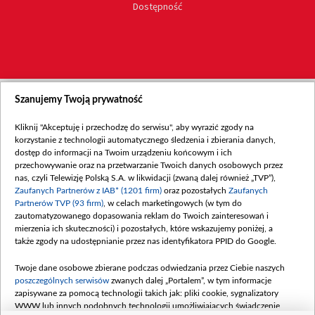
Dostępność
Szanujemy Twoją prywatność
Kliknij "Akceptuję i przechodzę do serwisu", aby wyrazić zgody na
korzystanie z technologii automatycznego śledzenia i zbierania danych,
dostęp do informacji na Twoim urządzeniu końcowym i ich
przechowywanie oraz na przetwarzanie Twoich danych osobowych przez
nas, czyli Telewizję Polską S.A. w likwidacji (zwaną dalej również „TVP”),
Zaufanych Partnerów z IAB* (1201 firm)
oraz pozostałych
Zaufanych
Partnerów TVP (93 firm)
, w celach marketingowych (w tym do
zautomatyzowanego dopasowania reklam do Twoich zainteresowań i
mierzenia ich skuteczności) i pozostałych, które wskazujemy poniżej, a
także zgody na udostępnianie przez nas identyfikatora PPID do Google.
Twoje dane osobowe zbierane podczas odwiedzania przez Ciebie naszych
poszczególnych serwisów
zwanych dalej „Portalem”, w tym informacje
zapisywane za pomocą technologii takich jak: pliki cookie, sygnalizatory
WWW lub innych podobnych technologii umożliwiających świadczenie