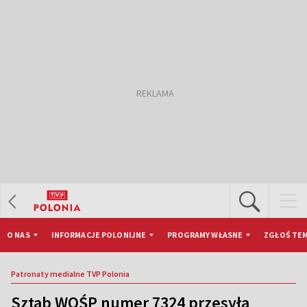
O NAS
INFORMACJE POLONIJNE
PROGRAMY WŁASNE
ZGŁOŚ TEM
Patronaty medialne TVP Polonia
Sztab WOŚP numer 7324 przesyła