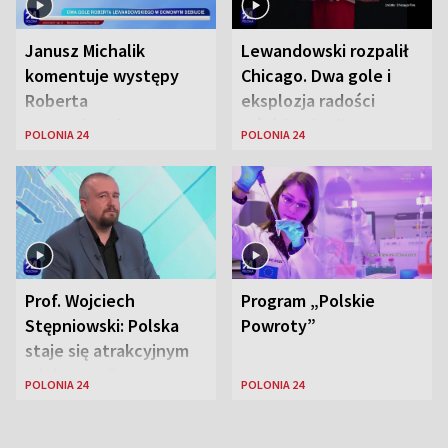
Janusz Michalik
Lewandowski rozpalił
komentuje występy
Chicago. Dwa gole i
Roberta
eksplozja radości
Lewandowskiego w
wśród Polonii
POLONIA 24
POLONIA 24
Stanach
Zjednoczonych
Prof. Wojciech
Program „Polskie
Stępniowski: Polska
Powroty”
staje się atrakcyjnym
miejscem dla
POLONIA 24
POLONIA 24
naukowców