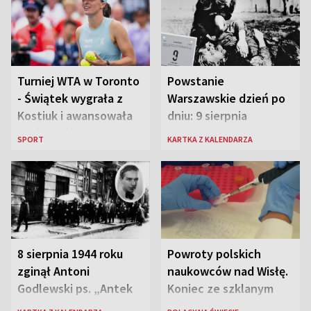
Turniej WTA w Toronto
Powstanie
- Świątek wygrała z
Warszawskie dzień po
Kostiuk i awansowała
dniu: 9 sierpnia
do ćwierćfinału
SPORT
KARTKA Z KALENDARZA
8 sierpnia 1944 roku
Powroty polskich
zginął Antoni
naukowców nad Wisłę.
Godlewski ps. „Antek
Koniec ze szklanym
Rozpylacz”
sufitem