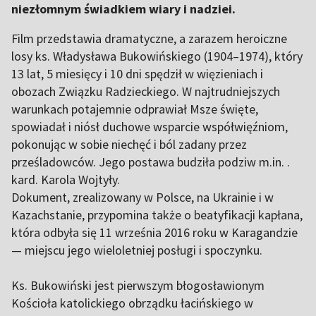
niezłomnym świadkiem wiary i nadziei.
Film przedstawia dramatyczne, a zarazem heroiczne
losy ks. Władysława Bukowińskiego (1904–1974), który
13 lat, 5 miesięcy i 10 dni spędził w więzieniach i
obozach Związku Radzieckiego. W najtrudniejszych
warunkach potajemnie odprawiał Msze święte,
spowiadał i niósł duchowe wsparcie współwięźniom,
pokonując w sobie niechęć i ból zadany przez
prześladowców. Jego postawa budziła podziw m.in. .
kard. Karola Wojtyły.
Dokument, zrealizowany w Polsce, na Ukrainie i w
Kazachstanie, przypomina także o beatyfikacji kapłana,
która odbyła się 11 września 2016 roku w Karagandzie
— miejscu jego wieloletniej posługi i spoczynku.
Ks. Bukowiński jest pierwszym błogosławionym
Kościoła katolickiego obrządku łacińskiego w