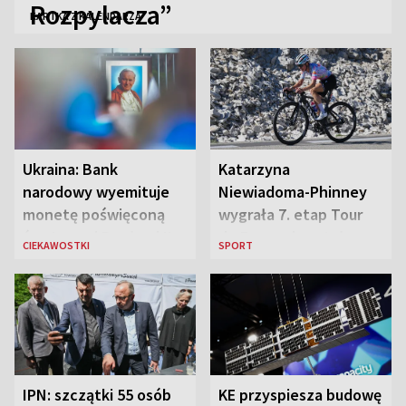
Rozpylacza”
KARTKA Z KALENDARZA
Ukraina: Bank
Katarzyna
narodowy wyemituje
Niewiadoma-Phinney
monetę poświęconą
wygrała 7. etap Tour
św. Janowi Pawłowi II
de France i została
CIEKAWOSTKI
SPORT
liderką wyścigu
IPN: szczątki 55 osób
KE przyspiesza budowę