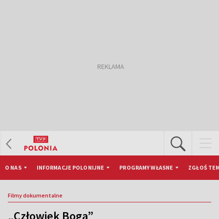
O NAS
INFORMACJE POLONIJNE
PROGRAMY WŁASNE
ZGŁOŚ TEM
Filmy dokumentalne
„Człowiek Boga”