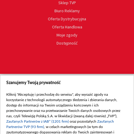
Sklep TVP
Biuro Reklamy
Oferta Dystrybucyjna
Oferta Handlowa
Moje zgody
Dostępność
Szanujemy Twoją prywatność
Kliknij "Akceptuję i przechodzę do serwisu", aby wyrazić zgody na
korzystanie z technologii automatycznego śledzenia i zbierania danych,
dostęp do informacji na Twoim urządzeniu końcowym i ich
przechowywanie oraz na przetwarzanie Twoich danych osobowych przez
nas, czyli Telewizję Polską S.A. w likwidacji (zwaną dalej również „TVP”),
Zaufanych Partnerów z IAB* (1201 firm)
oraz pozostałych
Zaufanych
Partnerów TVP (93 firm)
, w celach marketingowych (w tym do
zautomatyzowanego dopasowania reklam do Twoich zainteresowań i