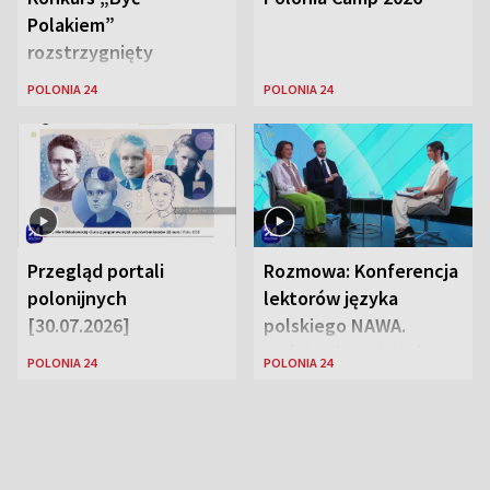
Polakiem”
rozstrzygnięty
POLONIA 24
POLONIA 24
Przegląd portali
Rozmowa: Konferencja
polonijnych
lektorów języka
[30.07.2026]
polskiego NAWA.
Goście: dr Wojciech
POLONIA 24
POLONIA 24
Karczewski Gabriela
Urbańska-Legutko