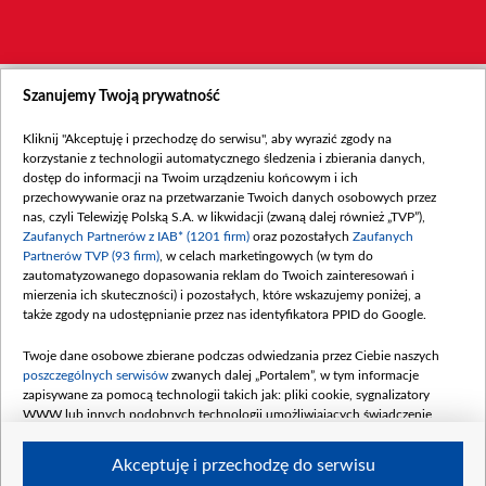
Szanujemy Twoją prywatność
Kliknij "Akceptuję i przechodzę do serwisu", aby wyrazić zgody na
korzystanie z technologii automatycznego śledzenia i zbierania danych,
dostęp do informacji na Twoim urządzeniu końcowym i ich
przechowywanie oraz na przetwarzanie Twoich danych osobowych przez
nas, czyli Telewizję Polską S.A. w likwidacji (zwaną dalej również „TVP”),
Zaufanych Partnerów z IAB* (1201 firm)
oraz pozostałych
Zaufanych
Partnerów TVP (93 firm)
, w celach marketingowych (w tym do
zautomatyzowanego dopasowania reklam do Twoich zainteresowań i
mierzenia ich skuteczności) i pozostałych, które wskazujemy poniżej, a
także zgody na udostępnianie przez nas identyfikatora PPID do Google.
Twoje dane osobowe zbierane podczas odwiedzania przez Ciebie naszych
poszczególnych serwisów
zwanych dalej „Portalem”, w tym informacje
zapisywane za pomocą technologii takich jak: pliki cookie, sygnalizatory
WWW lub innych podobnych technologii umożliwiających świadczenie
dopasowanych i bezpiecznych usług, personalizację treści oraz reklam,
udostępnianie funkcji mediów społecznościowych oraz analizowanie ruchu
Akceptuję i przechodzę do serwisu
w Internecie.