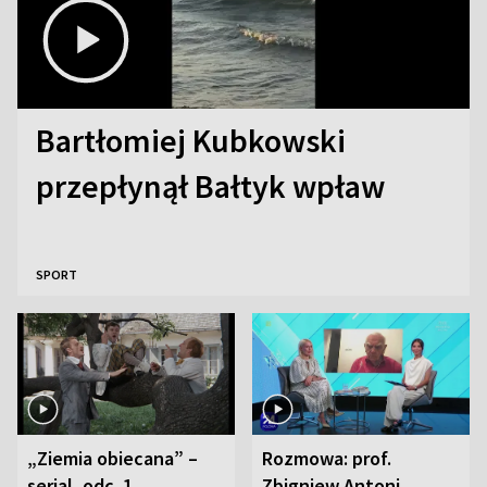
Bartłomiej Kubkowski
przepłynął Bałtyk wpław
SPORT
„Ziemia obiecana” –
Rozmowa: prof.
serial, odc. 1
Zbigniew Antoni