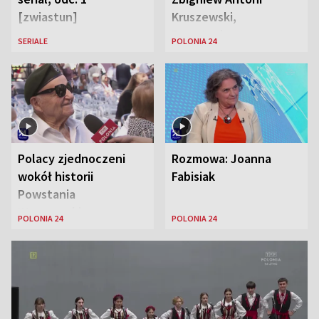
[zwiastun]
Kruszewski,
Powstaniec
SERIALE
POLONIA 24
Warszawski oraz Aga
Zaryan, piosenkarka
Polacy zjednoczeni
Rozmowa: Joanna
wokół historii
Fabisiak
Powstania
Warszawskiego
POLONIA 24
POLONIA 24