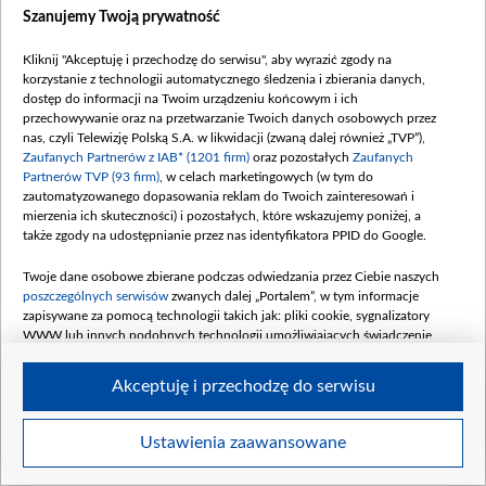
Szanujemy Twoją prywatność
Kliknij "Akceptuję i przechodzę do serwisu", aby wyrazić zgody na
korzystanie z technologii automatycznego śledzenia i zbierania danych,
dostęp do informacji na Twoim urządzeniu końcowym i ich
18 grudnia 1952 roku urodziła się Krystyna Janda, fot. Archiwum TVP
przechowywanie oraz na przetwarzanie Twoich danych osobowych przez
nas, czyli Telewizję Polską S.A. w likwidacji (zwaną dalej również „TVP”),
Zaufanych Partnerów z IAB* (1201 firm)
oraz pozostałych
Zaufanych
Partnerów TVP (93 firm)
, w celach marketingowych (w tym do
zautomatyzowanego dopasowania reklam do Twoich zainteresowań i
mierzenia ich skuteczności) i pozostałych, które wskazujemy poniżej, a
także zgody na udostępnianie przez nas identyfikatora PPID do Google.
Twoje dane osobowe zbierane podczas odwiedzania przez Ciebie naszych
poszczególnych serwisów
zwanych dalej „Portalem”, w tym informacje
zapisywane za pomocą technologii takich jak: pliki cookie, sygnalizatory
WWW lub innych podobnych technologii umożliwiających świadczenie
dopasowanych i bezpiecznych usług, personalizację treści oraz reklam,
udostępnianie funkcji mediów społecznościowych oraz analizowanie ruchu
Akceptuję i przechodzę do serwisu
w Internecie.
Twoje dane osobowe zbierane podczas odwiedzania przez Ciebie
Ustawienia zaawansowane
Item
poszczególnych serwisów
na Portalu, takie jak adresy IP, identyfikatory
Szczegóły
Twoich urządzeń końcowych i identyfikatory plików cookie, informacje o
1