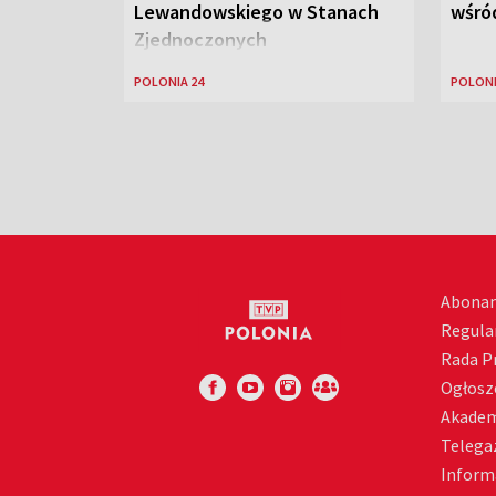
Lewandowskiego w Stanach
wśród
Zjednoczonych
POLONIA 24
POLONI
Abona
Regula
Rada 
Ogłosz
Akadem
Telega
Inform