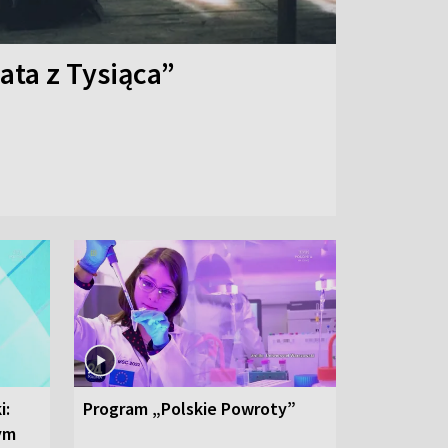
ata z Tysiąca”
i:
Program „Polskie Powroty”
nym