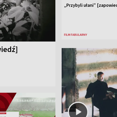
„Przybyli ułani” [zapowie
FILM FABULARNY
iedź]