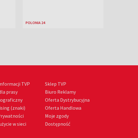
POLONIA 24
nformacji TVP
Sklep TVP
la prasy
Biuro Reklamy
tograficzny
Oferta Dystrybucyjna
sing (znaki)
Oferta Handlowa
Prywatności
Moje zgody
życie w sieci
Dostępność