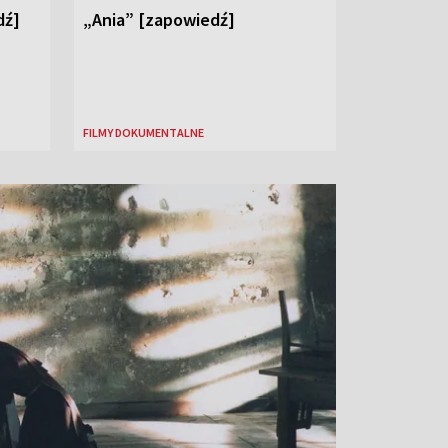
dź]
„Ania” [zapowiedź]
FILMY DOKUMENTALNE