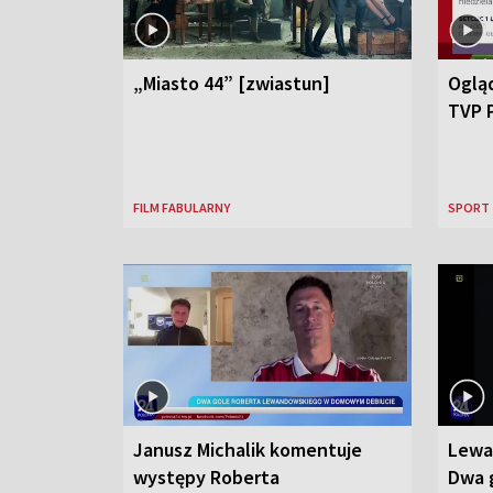
„Miasto 44” [zwiastun]
Ogląd
TVP 
FILM FABULARNY
SPORT
Janusz Michalik komentuje
Lewa
występy Roberta
Dwa g