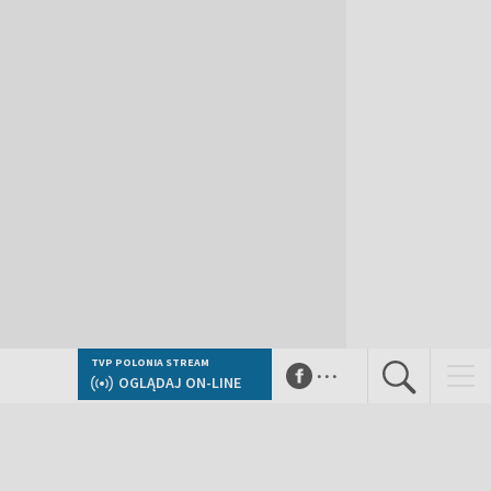
...
TVP POLONIA STREAM
OGLĄDAJ ON-LINE