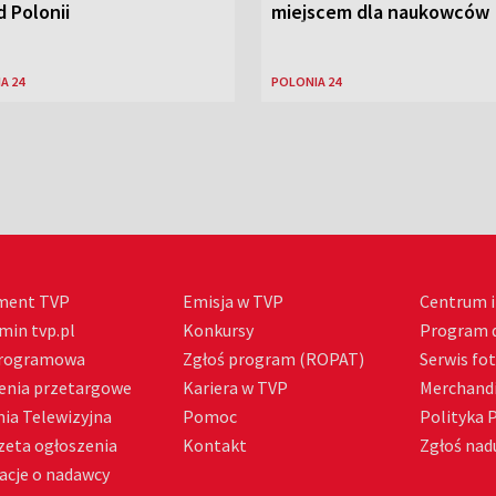
 Polonii
miejscem dla naukowców
A 24
POLONIA 24
ment TVP
Emisja w TVP
Centrum i
min tvp.pl
Konkursy
Program d
Programowa
Zgłoś program (ROPAT)
Serwis fo
enia przetargowe
Kariera w TVP
Merchandi
ia Telewizyjna
Pomoc
Polityka 
zeta ogłoszenia
Kontakt
Zgłoś nadu
acje o nadawcy