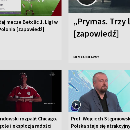
„Prymas. Trzy l
aj mecze Betclic 1. Ligi w
Polonia [zapowiedź]
[zapowiedź]
FILM FABULARNY
ndowski rozpalił Chicago.
Prof. Wojciech Stępniowsk
ole i eksplozja radości
Polska staje się atrakcyj