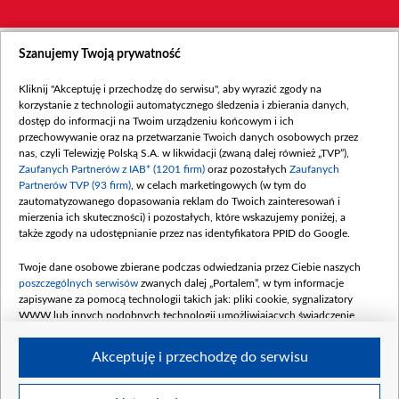
Szanujemy Twoją prywatność
Kliknij "Akceptuję i przechodzę do serwisu", aby wyrazić zgody na
korzystanie z technologii automatycznego śledzenia i zbierania danych,
dostęp do informacji na Twoim urządzeniu końcowym i ich
przechowywanie oraz na przetwarzanie Twoich danych osobowych przez
nas, czyli Telewizję Polską S.A. w likwidacji (zwaną dalej również „TVP”),
Zaufanych Partnerów z IAB* (1201 firm)
oraz pozostałych
Zaufanych
Partnerów TVP (93 firm)
, w celach marketingowych (w tym do
zautomatyzowanego dopasowania reklam do Twoich zainteresowań i
mierzenia ich skuteczności) i pozostałych, które wskazujemy poniżej, a
także zgody na udostępnianie przez nas identyfikatora PPID do Google.
Twoje dane osobowe zbierane podczas odwiedzania przez Ciebie naszych
poszczególnych serwisów
zwanych dalej „Portalem”, w tym informacje
zapisywane za pomocą technologii takich jak: pliki cookie, sygnalizatory
WWW lub innych podobnych technologii umożliwiających świadczenie
dopasowanych i bezpiecznych usług, personalizację treści oraz reklam,
udostępnianie funkcji mediów społecznościowych oraz analizowanie ruchu
Akceptuję i przechodzę do serwisu
w Internecie.
Twoje dane osobowe zbierane podczas odwiedzania przez Ciebie