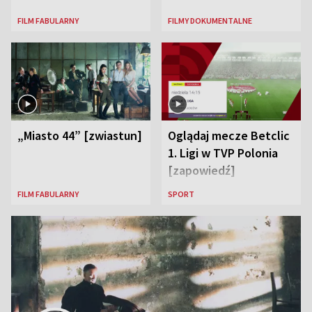
FILM FABULARNY
FILMY DOKUMENTALNE
„Miasto 44” [zwiastun]
Oglądaj mecze Betclic
1. Ligi w TVP Polonia
[zapowiedź]
FILM FABULARNY
SPORT