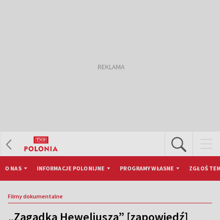
O NAS
INFORMACJE POLONIJNE
PROGRAMY WŁASNE
ZGŁOŚ TEM
Filmy dokumentalne
„Zagadka Heweliusza” [zapowiedź]