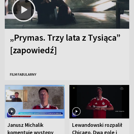
„Prymas. Trzy lata z Tysiąca”
[zapowiedź]
FILM FABULARNY
Janusz Michalik
Lewandowski rozpalił
komentuje występy
Chicago. Dwa gole i