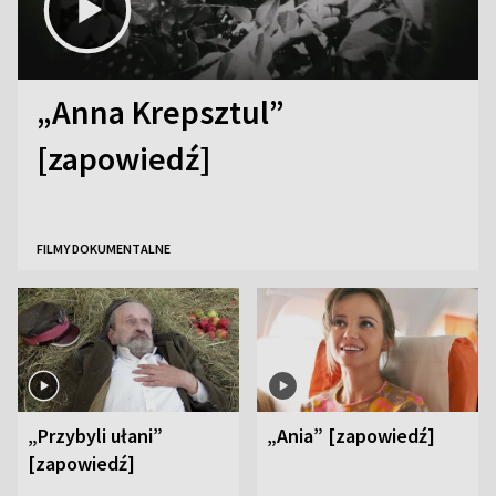
„Anna Krepsztul”
[zapowiedź]
FILMY DOKUMENTALNE
„Przybyli ułani”
„Ania” [zapowiedź]
[zapowiedź]