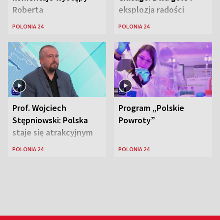
Roberta
eksplozja radości
Lewandowskiego w
wśród Polonii
POLONIA 24
POLONIA 24
Stanach
Zjednoczonych
Prof. Wojciech
Program „Polskie
Stępniowski: Polska
Powroty”
staje się atrakcyjnym
miejscem dla
POLONIA 24
POLONIA 24
naukowców