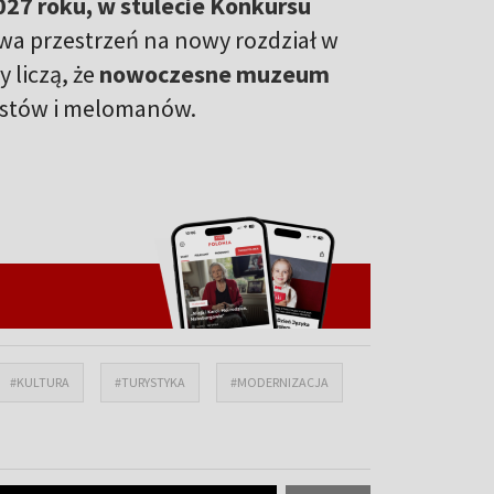
27 roku, w stulecie Konkursu
owa przestrzeń na nowy rozdział w
 liczą, że
nowoczesne muzeum
rystów i melomanów.
#KULTURA
#TURYSTYKA
#MODERNIZACJA