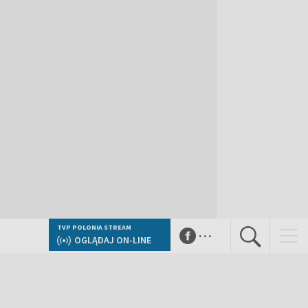
...
TVP POLONIA STREAM
OGLĄDAJ ON-LINE