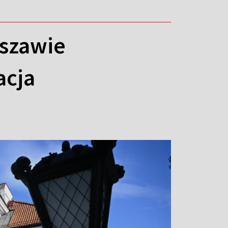
szawie
acja