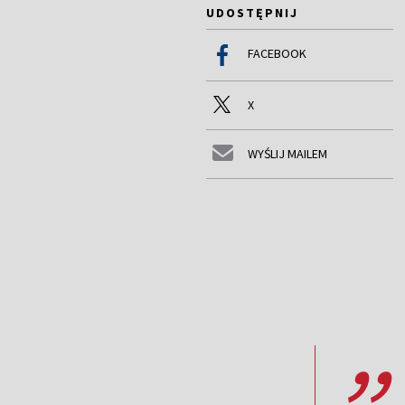
UDOSTĘPNIJ
FACEBOOK
X
WYŚLIJ MAILEM
,,