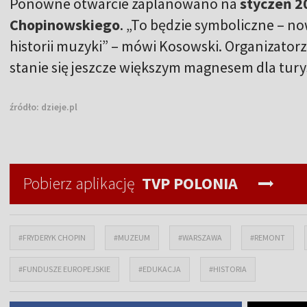
Ponowne otwarcie zaplanowano na
styczeń 20
Chopinowskiego
. „To będzie symboliczne – n
historii muzyki” – mówi Kosowski. Organizatorzy
stanie się jeszcze większym magnesem dla tu
źródło:
dzieje.pl
Pobierz aplikację
TVP POLONIA
#FRYDERYK CHOPIN
#MUZEUM
#WARSZAWA
#REMONT
#FUNDUSZE EUROPEJSKIE
#EDUKACJA
#HISTORIA