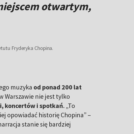
iejscem otwartym,
tutu Fryderyka Chopina.
 jego muzyka
od ponad 200 lat
w Warszawie nie jest tylko
, koncertów i spotkań
. „To
iej opowiadać historię Chopina” –
rracja stanie się bardziej