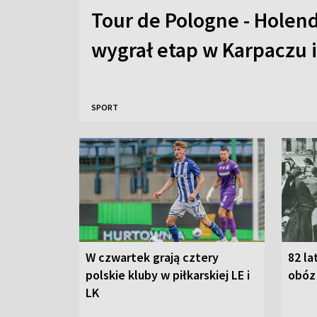
Tour de Pologne - Hole
wygrał etap w Karpaczu i
SPORT
W czwartek grają cztery
82 la
polskie kluby w piłkarskiej LE i
obóz
LK