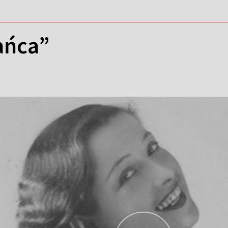
ańca”