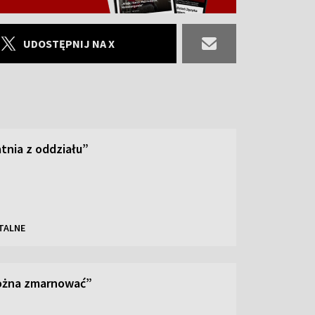
UDOSTĘPNIJ NA X
tnia z oddziału”
TALNE
można zmarnować”