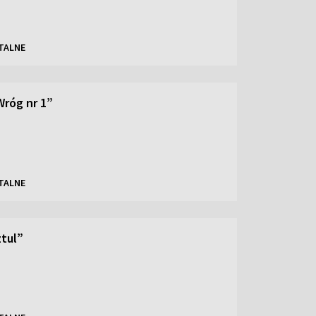
TALNE
Wróg nr 1”
TALNE
tul”