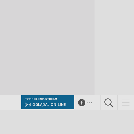
...
TVP POLONIA STREAM
OGLĄDAJ ON-LINE