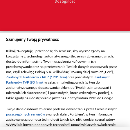
Dostępność
Szanujemy Twoją prywatność
Kliknij "Akceptuję i przechodzę do serwisu", aby wyrazić zgody na
korzystanie z technologii automatycznego śledzenia i zbierania danych,
dostęp do informacji na Twoim urządzeniu końcowym i ich
przechowywanie oraz na przetwarzanie Twoich danych osobowych przez
nas, czyli Telewizję Polską S.A. w likwidacji (zwaną dalej również „TVP”),
Zaufanych Partnerów z IAB* (1201 firm)
oraz pozostałych
Zaufanych
Partnerów TVP (93 firm)
, w celach marketingowych (w tym do
zautomatyzowanego dopasowania reklam do Twoich zainteresowań i
mierzenia ich skuteczności) i pozostałych, które wskazujemy poniżej, a
także zgody na udostępnianie przez nas identyfikatora PPID do Google.
Twoje dane osobowe zbierane podczas odwiedzania przez Ciebie naszych
poszczególnych serwisów
zwanych dalej „Portalem”, w tym informacje
zapisywane za pomocą technologii takich jak: pliki cookie, sygnalizatory
WWW lub innych podobnych technologii umożliwiających świadczenie