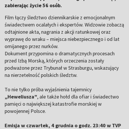
zabierając życie 56 osób.
Film łączy śledztwo dziennikarskie z emocjonalnym
świadectwem ocalałych i ekspertów. Widzowie zobaczą
odtajnione akta, nagrania z akcji ratunkowej oraz
wyprawę do wraku – miejsca niebezpiecznego i od lat
omijanego przez nurków.
Dokument przypomina o dramatycznych procesach
przed Izbą Morską, których orzeczenia zostały
podważone przez Trybunał w Strasburgu, wskazujący
na nierzetelność polskich śledztw.
To nie tylko próba wyjaśnienia tajemnicy
„Heweliusza”
, ale także hołd dla ofiar i świadectwo
pamięci o największej katastrofie morskiej w
powojennej Polsce.
Emisja w czwartek, 4 grudnia o godz. 23:40 w TVP