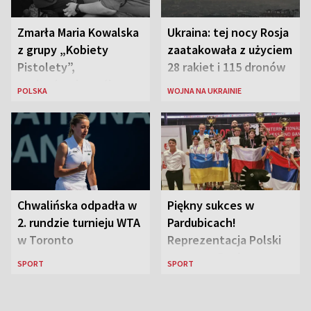
Zmarła Maria Kowalska
Ukraina: tej nocy Rosja
z grupy „Kobiety
zaatakowała z użyciem
Pistolety”,
28 rakiet i 115 dronów
sanitariuszka pułku
POLSKA
WOJNA NA UKRAINIE
„Baszta”
Chwalińska odpadła w
Piękny sukces w
2. rundzie turnieju WTA
Pardubicach!
w Toronto
Reprezentacja Polski
wygrywa Drużynowe
SPORT
SPORT
Mistrzostwa Europy w
szachach do lat 12