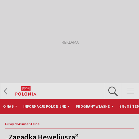
O NAS
INFORMACJE POLONIJNE
PROGRAMY WŁASNE
ZGŁOŚ TEM
Filmy dokumentalne
„Zagadka Heweliusza”