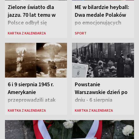
Zielone światło dla
ME w bilardzie heyball:
jazzu. 70 lat temu w
Dwa medale Polaków
Polsce odbył się
po emocjonujących
pierwszy festiwal
finałach w Kielcach
KARTKA Z KALENDARZA
SPORT
jazzowy
6 i 9 sierpnia 1945 r.
Powstanie
Amerykanie
Warszawskie dzień po
przeprowadzili atak
dniu - 6 sierpnia
atomowy na Hiroszimę
KARTKA Z KALENDARZA
KARTKA Z KALENDARZA
i Nagasaki