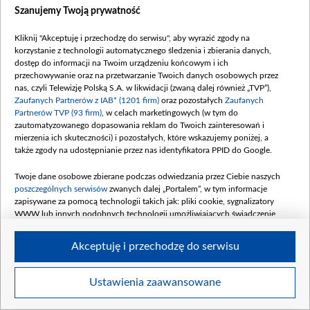
Szanujemy Twoją prywatność
Kliknij "Akceptuję i przechodzę do serwisu", aby wyrazić zgody na
korzystanie z technologii automatycznego śledzenia i zbierania danych,
dostęp do informacji na Twoim urządzeniu końcowym i ich
W Amsterdamie odbyła się kolejna edycja Poland 2.0 Summit, fot. Poland 2.0
przechowywanie oraz na przetwarzanie Twoich danych osobowych przez
nas, czyli Telewizję Polską S.A. w likwidacji (zwaną dalej również „TVP”),
Zaufanych Partnerów z IAB* (1201 firm)
oraz pozostałych
Zaufanych
Partnerów TVP (93 firm)
, w celach marketingowych (w tym do
zautomatyzowanego dopasowania reklam do Twoich zainteresowań i
mierzenia ich skuteczności) i pozostałych, które wskazujemy poniżej, a
także zgody na udostępnianie przez nas identyfikatora PPID do Google.
Twoje dane osobowe zbierane podczas odwiedzania przez Ciebie naszych
poszczególnych serwisów
zwanych dalej „Portalem”, w tym informacje
zapisywane za pomocą technologii takich jak: pliki cookie, sygnalizatory
WWW lub innych podobnych technologii umożliwiających świadczenie
dopasowanych i bezpiecznych usług, personalizację treści oraz reklam,
udostępnianie funkcji mediów społecznościowych oraz analizowanie ruchu
Akceptuję i przechodzę do serwisu
w Internecie.
Twoje dane osobowe zbierane podczas odwiedzania przez Ciebie
Ustawienia zaawansowane
Item
poszczególnych serwisów
na Portalu, takie jak adresy IP, identyfikatory
Szczegóły
Twoich urządzeń końcowych i identyfikatory plików cookie, informacje o
1