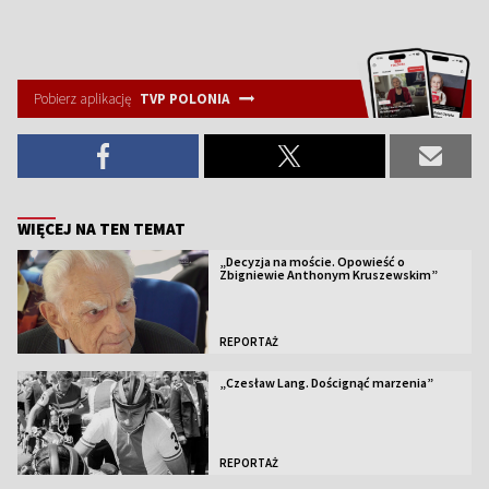
Pobierz aplikację
TVP POLONIA
WIĘCEJ NA TEN TEMAT
„Decyzja na moście. Opowieść o
Zbigniewie Anthonym Kruszewskim”
REPORTAŻ
„Czesław Lang. Doścignąć marzenia”
REPORTAŻ