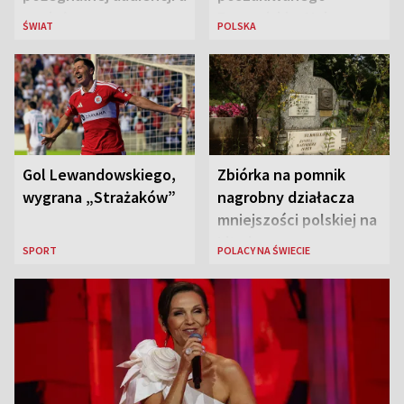
papieża
Europejskim Nakazem
ŚWIAT
POLSKA
Aresztowania
Gol Lewandowskiego,
Zbiórka na pomnik
wygrana „Strażaków”
nagrobny działacza
mniejszości polskiej na
Litwie
SPORT
POLACY NA ŚWIECIE