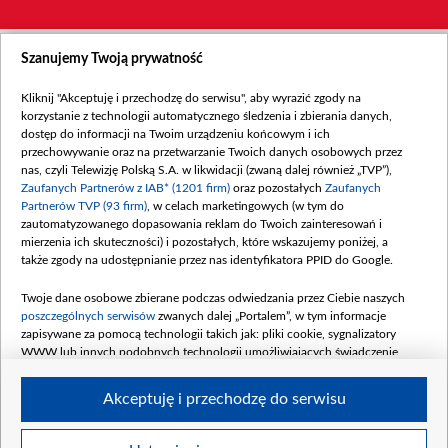
Szanujemy Twoją prywatność
Kliknij "Akceptuję i przechodzę do serwisu", aby wyrazić zgody na
korzystanie z technologii automatycznego śledzenia i zbierania danych,
dostęp do informacji na Twoim urządzeniu końcowym i ich
przechowywanie oraz na przetwarzanie Twoich danych osobowych przez
nas, czyli Telewizję Polską S.A. w likwidacji (zwaną dalej również „TVP”),
Zaufanych Partnerów z IAB* (1201 firm)
oraz pozostałych
Zaufanych
Partnerów TVP (93 firm)
, w celach marketingowych (w tym do
zautomatyzowanego dopasowania reklam do Twoich zainteresowań i
mierzenia ich skuteczności) i pozostałych, które wskazujemy poniżej, a
także zgody na udostępnianie przez nas identyfikatora PPID do Google.
Twoje dane osobowe zbierane podczas odwiedzania przez Ciebie naszych
poszczególnych serwisów
zwanych dalej „Portalem”, w tym informacje
zapisywane za pomocą technologii takich jak: pliki cookie, sygnalizatory
WWW lub innych podobnych technologii umożliwiających świadczenie
dopasowanych i bezpiecznych usług, personalizację treści oraz reklam,
udostępnianie funkcji mediów społecznościowych oraz analizowanie ruchu
Akceptuję i przechodzę do serwisu
w Internecie.
Twoje dane osobowe zbierane podczas odwiedzania przez Ciebie