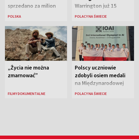
sprzedano za milion
Warrington już 15
euro
sierpnia
POLSKA
POLACY NA ŚWIECIE
„Życia nie można
Polscy uczniowie
zmarnować”
zdobyli osiem medali
na Międzynarodowej
Olimpiadzie Sztucznej
FILMY DOKUMENTALNE
POLACY NA ŚWIECIE
Inteligencji 2026