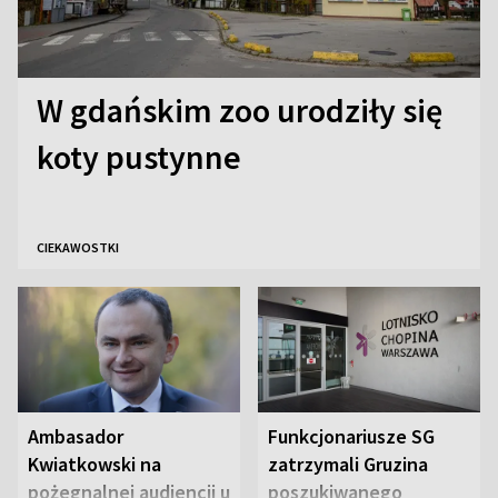
W gdańskim zoo urodziły się
koty pustynne
CIEKAWOSTKI
Ambasador
Funkcjonariusze SG
Kwiatkowski na
zatrzymali Gruzina
pożegnalnej audiencji u
poszukiwanego