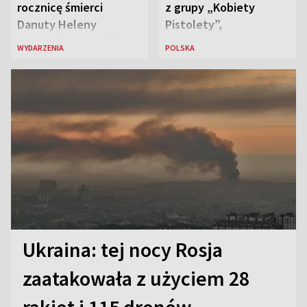
rocznicę śmierci
z grupy „Kobiety
Danuty Heleny
Pistolety”,
Siedzikówny „Inki”
sanitariuszka pułku
WYDARZENIA
POLSKA
„Baszta”
Ukraina: tej nocy Rosja
zaatakowała z użyciem 28
rakiet i 115 dronów