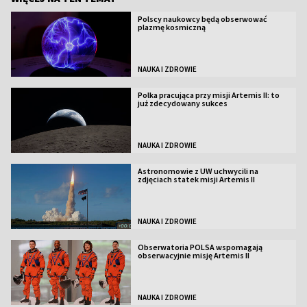
Polscy naukowcy będą obserwować
plazmę kosmiczną
NAUKA I ZDROWIE
Polka pracująca przy misji Artemis II: to
już zdecydowany sukces
NAUKA I ZDROWIE
Astronomowie z UW uchwycili na
zdjęciach statek misji Artemis II
NAUKA I ZDROWIE
Obserwatoria POLSA wspomagają
obserwacyjnie misję Artemis II
NAUKA I ZDROWIE