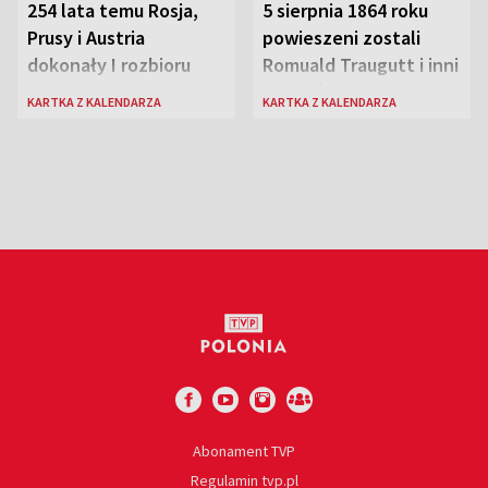
254 lata temu Rosja,
5 sierpnia 1864 roku
Prusy i Austria
powieszeni zostali
dokonały I rozbioru
Romuald Traugutt i inni
Polski
przywódcy Powstania
KARTKA Z KALENDARZA
KARTKA Z KALENDARZA
Styczniowego
Abonament TVP
Regulamin tvp.pl