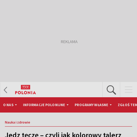
O NAS
INFORMACJE POLONIJNE
PROGRAMY WŁASNE
ZGŁOŚ TEM
Nauka i zdrowie
Jedz tęczę – czyli jak kolorowy talerz