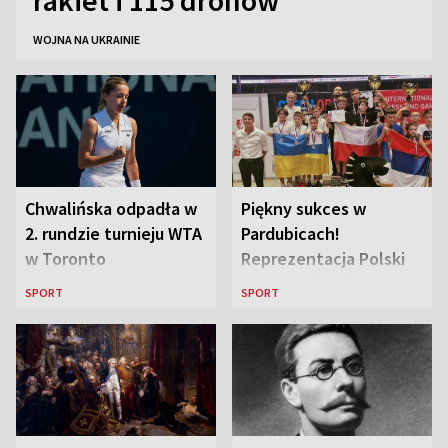
WOJNA NA UKRAINIE
Chwalińska odpadła w
Piękny sukces w
2. rundzie turnieju WTA
Pardubicach!
w Toronto
Reprezentacja Polski
wygrywa Drużynowe
SPORT
SPORT
Mistrzostwa Europy w
szachach do lat 12