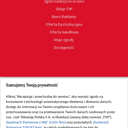
Zgłoś nadużycie w sieci
Sklep TVP
Biuro Reklamy
Oferta Dystrybucyjna
Oferta Handlowa
Moje zgody
Dostępność
Szanujemy Twoją prywatność
Kliknij "Akceptuję i przechodzę do serwisu", aby wyrazić zgody na
korzystanie z technologii automatycznego śledzenia i zbierania danych,
dostęp do informacji na Twoim urządzeniu końcowym i ich
przechowywanie oraz na przetwarzanie Twoich danych osobowych przez
nas, czyli Telewizję Polską S.A. w likwidacji (zwaną dalej również „TVP”),
Zaufanych Partnerów z IAB* (1201 firm)
oraz pozostałych
Zaufanych
Partnerów TVP (93 firm)
, w celach marketingowych (w tym do