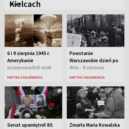
Kielcach
SPORT
6 i 9 sierpnia 1945 r.
Powstanie
Amerykanie
Warszawskie dzień po
przeprowadzili atak
dniu - 6 sierpnia
atomowy na Hiroszimę
KARTKA Z KALENDARZA
KARTKA Z KALENDARZA
i Nagasaki
Senat upamiętnił 80.
Zmarła Maria Kowalska