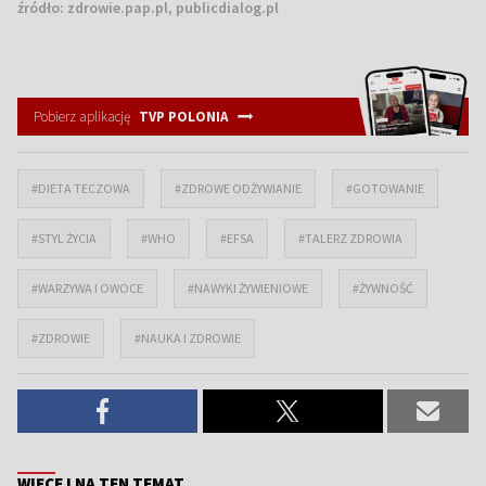
źródło:
zdrowie.pap.pl, publicdialog.pl
Pobierz aplikację
TVP POLONIA
#DIETA TECZOWA
#ZDROWE ODŻYWIANIE
#GOTOWANIE
#STYL ŻYCIA
#WHO
#EFSA
#TALERZ ZDROWIA
#WARZYWA I OWOCE
#NAWYKI ŻYWIENIOWE
#ŻYWNOŚĆ
#ZDROWIE
#NAUKA I ZDROWIE
WIĘCEJ NA TEN TEMAT