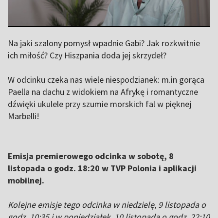
Na jaki szalony pomysł wpadnie Gabi? Jak rozkwitnie
ich miłość? Czy Hiszpania doda jej skrzydeł?
W odcinku czeka nas wiele niespodzianek: m.in gorąca
Paella na dachu z widokiem na Afrykę i romantyczne
dźwięki ukulele przy szumie morskich fal w pięknej
Marbelli!
Emisja premierowego odcinka w sobotę, 8
listopada o godz. 18:20 w TVP Polonia i aplikacji
mobilnej.
Kolejne emisje tego odcinka w niedzielę, 9 listopada o
godz. 10:35 i w poniedziałek, 10 listopada o godz. 22:10