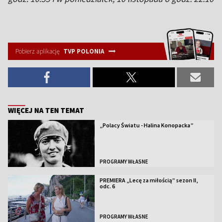
Pobierz aplikację
TVP POLONIA
WIĘCEJ NA TEN TEMAT
„Polacy Światu - Halina Konopacka”
PROGRAMY WŁASNE
PREMIERA „Lecę za miłością” sezon II,
odc. 6
PROGRAMY WŁASNE