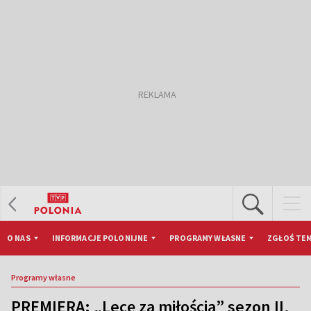
O NAS
INFORMACJE POLONIJNE
PROGRAMY WŁASNE
ZGŁOŚ TEM
Programy własne
PREMIERA: „Lecę za miłością” sezon II,