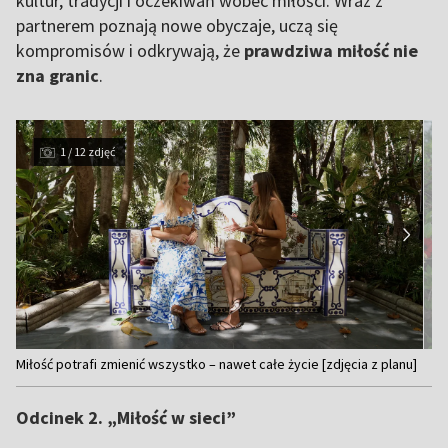
kultur, tradycji i oczekiwań wobec miłości. Wraz z
partnerem poznają nowe obyczaje, uczą się
kompromisów i odkrywają, że
prawdziwa miłość nie
zna granic
.
1 / 12 zdjęć
Item
Miłość potrafi zmienić wszystko – nawet całe życie [zdjęcia z planu]
1
of
Odcinek 2. „Miłość w sieci”
12