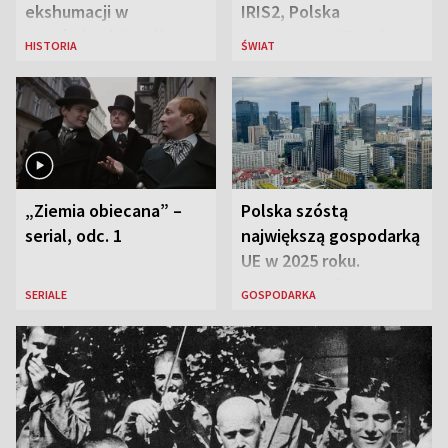
ekshumacji w
IRIS2, Polska
Ostrówkach i Woli
przeznaczy 656 mln
HISTORIA
ŚWIAT
Ostrowieckiej
euro
„Ziemia obiecana” –
Polska szóstą
serial, odc. 1
największą gospodarką
UE w 2025 roku.
Najnowsze dane
SERIALE
GOSPODARKA
Eurostatu