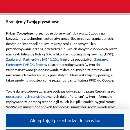
Szanujemy Twoją prywatność
Kliknij "Akceptuję i przechodzę do serwisu", aby wyrazić zgody na
korzystanie z technologii automatycznego śledzenia i zbierania danych,
dostęp do informacji na Twoim urządzeniu końcowym i ich
przechowywanie oraz na przetwarzanie Twoich danych osobowych przez
nas, czyli Telewizję Polską S.A. w likwidacji (zwaną dalej również „TVP”),
Zaufanych Partnerów z IAB* (1201 firm)
oraz pozostałych
Zaufanych
Partnerów TVP (93 firm)
, w celach marketingowych (w tym do
zautomatyzowanego dopasowania reklam do Twoich zainteresowań i
mierzenia ich skuteczności) i pozostałych, które wskazujemy poniżej, a
także zgody na udostępnianie przez nas identyfikatora PPID do Google.
Twoje dane osobowe zbierane podczas odwiedzania przez Ciebie naszych
poszczególnych serwisów
zwanych dalej „Portalem”, w tym informacje
zapisywane za pomocą technologii takich jak: pliki cookie, sygnalizatory
WWW lub innych podobnych technologii umożliwiających świadczenie
dopasowanych i bezpiecznych usług, personalizację treści oraz reklam,
udostępnianie funkcji mediów społecznościowych oraz analizowanie ruchu
Akceptuję i przechodzę do serwisu
w Internecie.