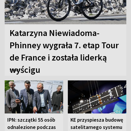
Katarzyna Niewiadoma-
Phinney wygrała 7. etap Tour
de France i została liderką
wyścigu
SPORT
IPN: szczątki 55 osób
KE przyspiesza budowę
odnalezione podczas
satelitarnego systemu