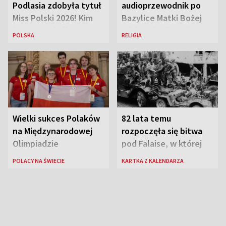
Podlasia zdobyła tytuł
audioprzewodnik po
Miss Polski 2026! Kim
Bazylice Matki Bożej
jest nowa królowa
Większej w Rzymie
POLSKA
RELIGIA
piękności?
Wielki sukces Polaków
82 lata temu
na Międzynarodowej
rozpoczęła się bitwa
Olimpiadzie
pod Falaise, w której
Lingwistycznej
brała udział 1. Dywizja
POLACY NA ŚWIECIE
KARTKA Z KALENDARZA
Pancerna gen. Maczka