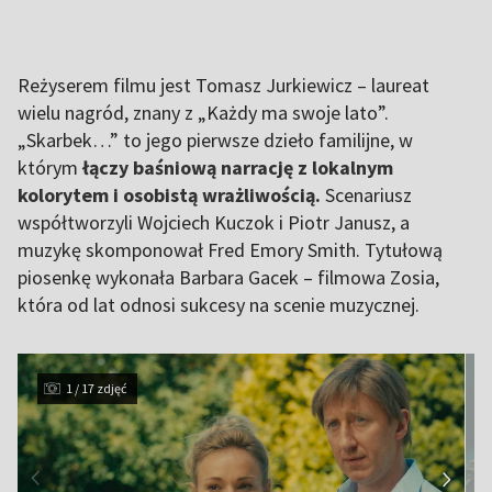
Reżyserem filmu jest Tomasz Jurkiewicz – laureat
wielu nagród, znany z „Każdy ma swoje lato”.
„Skarbek…” to jego pierwsze dzieło familijne, w
którym
łączy baśniową narrację z lokalnym
kolorytem i osobistą wrażliwością.
Scenariusz
współtworzyli Wojciech Kuczok i Piotr Janusz, a
muzykę skomponował Fred Emory Smith. Tytułową
piosenkę wykonała Barbara Gacek – filmowa Zosia,
która od lat odnosi sukcesy na scenie muzycznej.
1 / 17 zdjęć