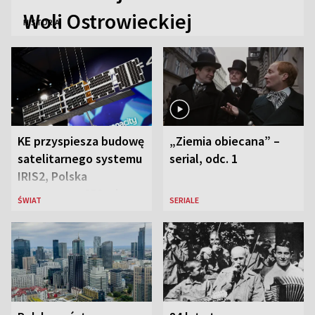
Woli Ostrowieckiej
HISTORIA
KE przyspiesza budowę
„Ziemia obiecana” –
satelitarnego systemu
serial, odc. 1
IRIS2, Polska
przeznaczy 656 mln
ŚWIAT
SERIALE
euro