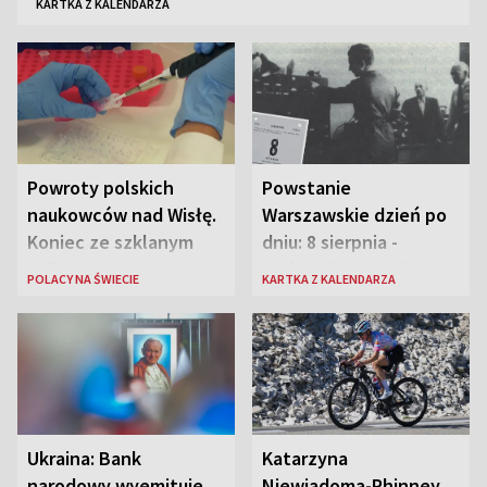
KARTKA Z KALENDARZA
Powroty polskich
Powstanie
naukowców nad Wisłę.
Warszawskie dzień po
Koniec ze szklanym
dniu: 8 sierpnia -
sufitem
rozbrzmiewa radio
POLACY NA ŚWIECIE
KARTKA Z KALENDARZA
„Błyskawica”, śmierć
„Antka Rozpylacza”
Ukraina: Bank
Katarzyna
narodowy wyemituje
Niewiadoma-Phinney