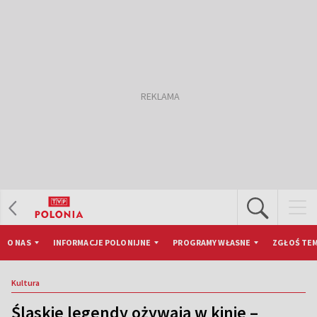
O NAS
INFORMACJE POLONIJNE
PROGRAMY WŁASNE
ZGŁOŚ TEM
Kultura
Śląskie legendy ożywają w kinie –