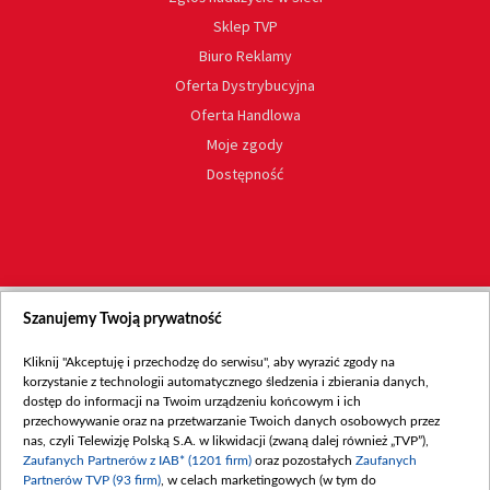
Sklep TVP
Biuro Reklamy
Oferta Dystrybucyjna
Oferta Handlowa
Moje zgody
Dostępność
Szanujemy Twoją prywatność
Kliknij "Akceptuję i przechodzę do serwisu", aby wyrazić zgody na
korzystanie z technologii automatycznego śledzenia i zbierania danych,
dostęp do informacji na Twoim urządzeniu końcowym i ich
przechowywanie oraz na przetwarzanie Twoich danych osobowych przez
nas, czyli Telewizję Polską S.A. w likwidacji (zwaną dalej również „TVP”),
Zaufanych Partnerów z IAB* (1201 firm)
oraz pozostałych
Zaufanych
Partnerów TVP (93 firm)
, w celach marketingowych (w tym do