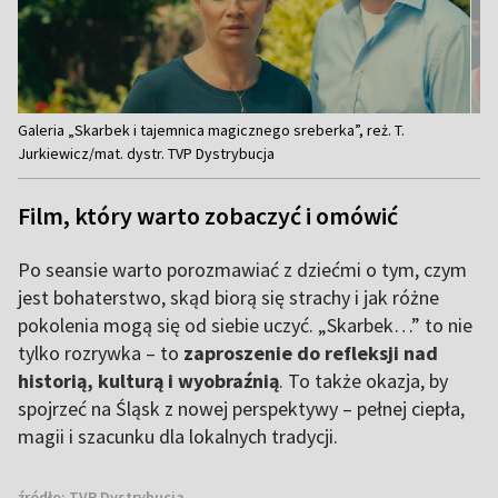
Item
Galeria „Skarbek i tajemnica magicznego sreberka”, reż. T.
1
Jurkiewicz/mat. dystr. TVP Dystrybucja
of
17
Film, który warto zobaczyć i omówić
Po seansie warto porozmawiać z dziećmi o tym, czym
jest bohaterstwo, skąd biorą się strachy i jak różne
pokolenia mogą się od siebie uczyć. „Skarbek…” to nie
tylko rozrywka – to
zaproszenie do refleksji nad
historią, kulturą i wyobraźnią
. To także okazja, by
spojrzeć na Śląsk z nowej perspektywy – pełnej ciepła,
magii i szacunku dla lokalnych tradycji.
źródło:
TVP Dystrybucja