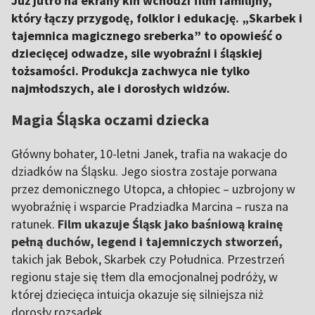
Już jutro na ekrany kin wchodzi film familijny,
który łączy przygodę, folklor i edukację. „Skarbek i
tajemnica magicznego sreberka” to opowieść o
dziecięcej odwadze, sile wyobraźni i śląskiej
tożsamości. Produkcja zachwyca nie tylko
najmłodszych, ale i dorosłych widzów.
Magia Śląska oczami dziecka
Główny bohater, 10-letni Janek, trafia na wakacje do
dziadków na Śląsku. Jego siostra zostaje porwana
przez demonicznego Utopca, a chłopiec – uzbrojony w
wyobraźnię i wsparcie Pradziadka Marcina – rusza na
ratunek.
Film ukazuje Śląsk jako baśniową krainę
pełną duchów, legend i tajemniczych stworzeń,
takich jak Bebok, Skarbek czy Południca. Przestrzeń
regionu staje się tłem dla emocjonalnej podróży, w
której dziecięca intuicja okazuje się silniejsza niż
dorosły rozsądek.