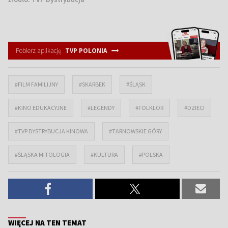
Pobierz aplikację
TVP POLONIA
#FILM FAMILIJNY
#SKARBEK
#ŚLĄSK
#KINO EDUKACYJNE
#LEGENDY
#FOLKLOR
#DZIECI
#TVP DYSTRYBUCJA KINOWA
#TARNOWSKIE GÓRY
#ŚLĄSKA MITOLOGIA
#KULTURA
#POLSKA
WIĘCEJ NA TEN TEMAT