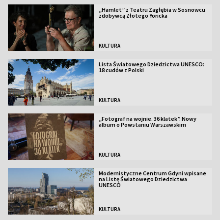
„Hamlet” z Teatru Zagłębia w Sosnowcu
zdobywcą Złotego Yoricka
KULTURA
Lista Światowego Dziedzictwa UNESCO:
18 cudów z Polski
KULTURA
„Fotograf na wojnie. 36 klatek”. Nowy
album o Powstaniu Warszawskim
KULTURA
Modernistyczne Centrum Gdyni wpisane
na Listę Światowego Dziedzictwa
UNESCO
KULTURA