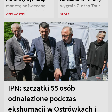
monetę poświęconą
wygrała 7. etap Tour
św. Janowi Pawłowi II
de France i została
CIEKAWOSTKI
SPORT
liderką wyścigu
IPN: szczątki 55 osób
odnalezione podczas
ekshumacji w Ostrówkach i