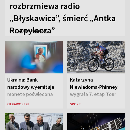
rozbrzmiewa radio
„Błyskawica”, śmierć „Antka
Rozpylacza”
KARTKA Z KALENDARZA
Ukraina: Bank
Katarzyna
narodowy wyemituje
Niewiadoma-Phinney
monetę poświęconą
wygrała 7. etap Tour
św. Janowi Pawłowi II
de France i została
CIEKAWOSTKI
SPORT
liderką wyścigu