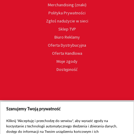
Merchandising (znaki)
Polityka Prywatności
Zgłoś nadużycie w sieci
Sklep TVP
Biuro Reklamy
Oferta Dystrybucyjna
Oferta Handlowa
Moje zgody
Dostępność
Szanujemy Twoją prywatność
Kliknij "Akceptuję i przechodzę do serwisu", aby wyrazić zgody na
korzystanie z technologii automatycznego śledzenia i zbierania danych,
dostęp do informacji na Twoim urządzeniu końcowym i ich