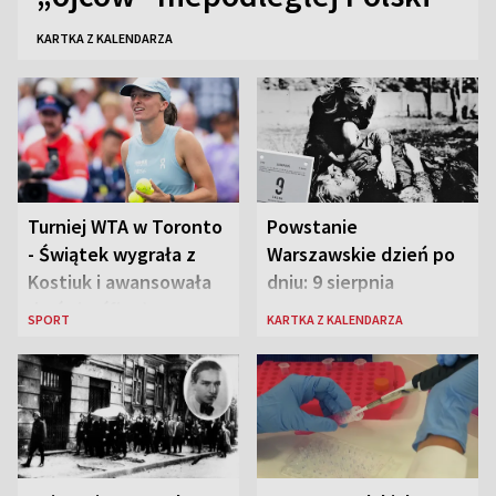
KARTKA Z KALENDARZA
Turniej WTA w Toronto
Powstanie
- Świątek wygrała z
Warszawskie dzień po
Kostiuk i awansowała
dniu: 9 sierpnia
do ćwierćfinału
SPORT
KARTKA Z KALENDARZA