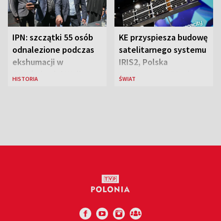
IPN: szczątki 55 osób
KE przyspiesza budowę
odnalezione podczas
satelitarnego systemu
ekshumacji w
IRIS2, Polska
Ostrówkach i Woli
przeznaczy 656 mln
HISTORIA
ŚWIAT
Ostrowieckiej
euro