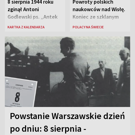
8 sierpnia 1944 roku
Powroty polskich
zginął Antoni
naukowców nad Wisłę.
Godlewski ps. „Antek
Koniec ze szklanym
Rozpylacz”
sufitem
KARTKA Z KALENDARZA
POLACY NA ŚWIECIE
Powstanie Warszawskie dzień
po dniu: 8 sierpnia -