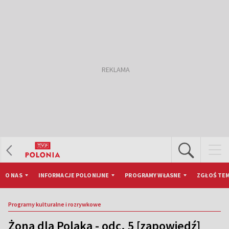
O NAS
INFORMACJE POLONIJNE
PROGRAMY WŁASNE
ZGŁOŚ TEM
Programy kulturalne i rozrywkowe
Żona dla Polaka - odc. 5 [zapowiedź]