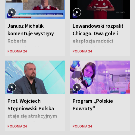
Janusz Michalik
Lewandowski rozpalił
komentuje występy
Chicago. Dwa gole i
Roberta
eksplozja radości
Lewandowskiego w
wśród Polonii
POLONIA 24
POLONIA 24
Stanach
Zjednoczonych
Prof. Wojciech
Program „Polskie
Stępniowski: Polska
Powroty”
staje się atrakcyjnym
miejscem dla
POLONIA 24
POLONIA 24
naukowców