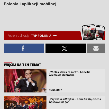
Polonia i aplikacji mobilnej.
Pobierz aplikację
TVP POLONIA
WIĘCEJ NA TEN TEMAT
„Wielka sława to żart” – benefis
Wiesława Ochmana
KONCERTY
„Prywatka u Wojtka – benefis Wojciecha
Gąssowskiego”