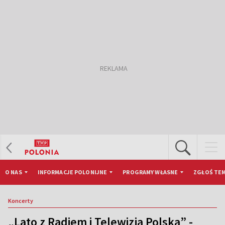
O NAS
INFORMACJE POLONIJNE
PROGRAMY WŁASNE
ZGŁOŚ TEM
Koncerty
„Lato z Radiem i Telewizją Polską” -