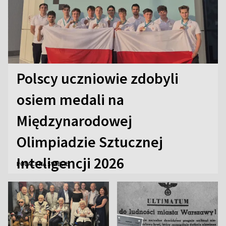
Polscy uczniowie zdobyli
osiem medali na
Międzynarodowej
Olimpiadzie Sztucznej
Inteligencji 2026
POLACY NA ŚWIECIE