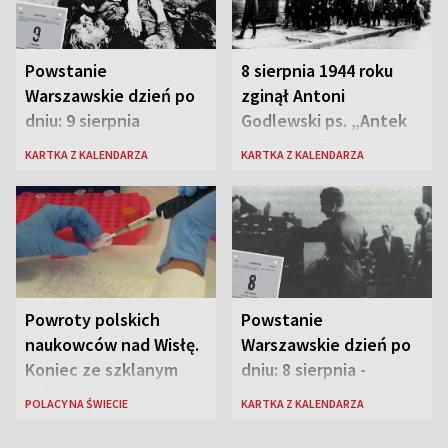
Powstanie
8 sierpnia 1944 roku
Warszawskie dzień po
zginął Antoni
dniu: 9 sierpnia
Godlewski ps. „Antek
Rozpylacz”
KARTKA Z KALENDARZA
KARTKA Z KALENDARZA
Powroty polskich
Powstanie
naukowców nad Wisłę.
Warszawskie dzień po
Koniec ze szklanym
dniu: 8 sierpnia -
sufitem
rozbrzmiewa radio
POLACY NA ŚWIECIE
KARTKA Z KALENDARZA
„Błyskawica”, śmierć
„Antka Rozpylacza”