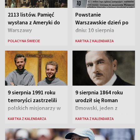
2113 listów. Pamięć
Powstanie
wysłana z Ameryki do
Warszawskie dzień po
Warszawy
dniu: 10 sierpnia
POLACY NA ŚWIECIE
KARTKA Z KALENDARZA
9 sierpnia 1991 roku
9 sierpnia 1864 roku
terroryści zastrzelili
urodził się Roman
polskich misjonarzy w
Dmowski, jeden z
Peru
„ojców” niepodległej
KARTKA Z KALENDARZA
KARTKA Z KALENDARZA
Polski