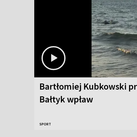
Bartłomiej Kubkowski p
Bałtyk wpław
SPORT