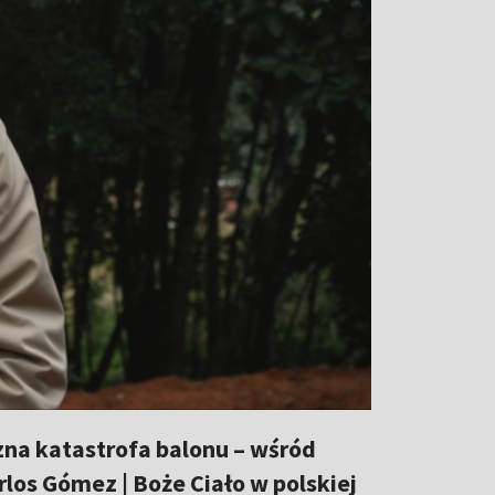
zna katastrofa balonu – wśród
los Gómez | Boże Ciało w polskiej