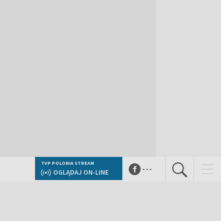
...
TVP POLONIA STREAM
OGLĄDAJ ON-LINE