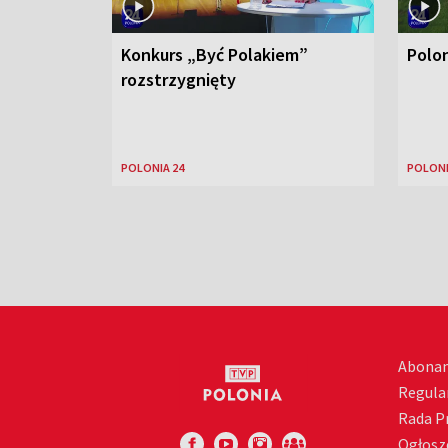
Konkurs „Być Polakiem”
Polo
rozstrzygnięty
POLONIA 24
POLONI
Abona
Regula
Rada 
Ogłosz