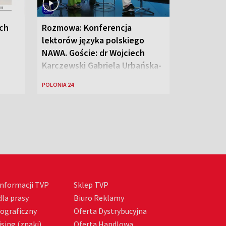
ych
Rozmowa: Konferencja
lektorów języka polskiego
NAWA. Goście: dr Wojciech
Karczewski Gabriela Urbańska-
Legutko
POLONIA 24
nformacji TVP
Sklep TVP
la prasy
Biuro Reklamy
tograficzny
Oferta Dystrybucyjna
sing (znaki)
Oferta Handlowa