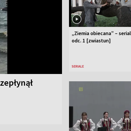
„Ziemia obiecana” – serial
odc. 1 [zwiastun]
SERIALE
rzepłynął