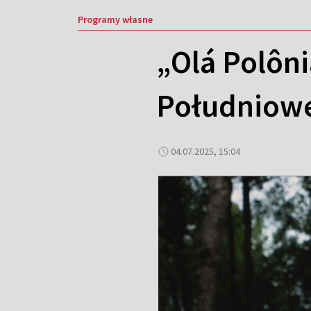
Programy własne
„Olá Polôni
Południow
04.07.2025, 15:04