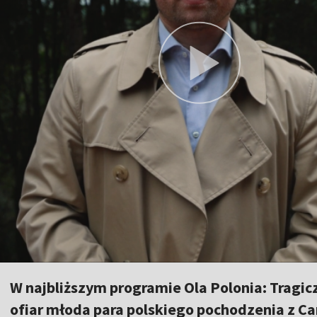
W najbliższym programie Ola Polonia: Tragic
ofiar młoda para polskiego pochodzenia z Car