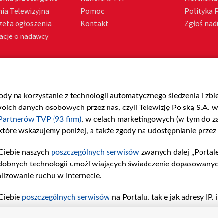
ia Telewizyjna
Pomoc
Polityka 
zeta ogłoszenia
Kontakt
Zgłoś nadu
acje o nadawcy
gody na korzystanie z technologii automatycznego śledzenia i zb
ch danych osobowych przez nas, czyli Telewizję Polską S.A. w 
Partnerów TVP (93 firm)
, w celach marketingowych (w tym do 
 które wskazujemy poniżej, a także zgody na udostępnianie przez
Ciebie naszych
poszczególnych serwisów
zwanych dalej „Portal
dobnych technologii umożliwiających świadczenie dopasowanych i
lizowanie ruchu w Internecie.
Ciebie
poszczególnych serwisów
na Portalu, takie jak adresy IP
iwaniach w serwisach Portalu czy historia odwiedzin będą prze