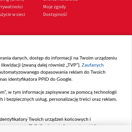
Prywatności
Moje zgody
życie w sieci
Dostępność
ierania danych, dostęp do informacji na Twoim urządzeniu
likwidacji (zwaną dalej również „TVP”),
Zaufanych
zautomatyzowanego dopasowania reklam do Twoich
 nas identyfikatora PPID do Google.
em”, w tym informacje zapisywane za pomocą technologii
 bezpiecznych usług, personalizację treści oraz reklam,
, identyfikatory Twoich urządzeń końcowych i
twarzane przez TVP,
Zaufanych Partnerów z IAB
oraz