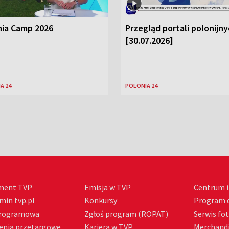
nia Camp 2026
Przegląd portali polonijn
[30.07.2026]
A 24
POLONIA 24
ment TVP
Emisja w TVP
Centrum i
min tvp.pl
Konkursy
Program d
Programowa
Zgłoś program (ROPAT)
Serwis fo
enia przetargowe
Kariera w TVP
Merchandi