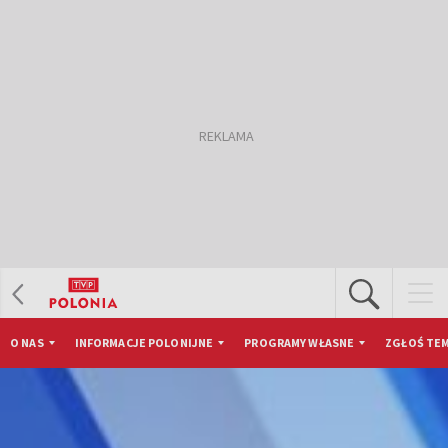
O NAS
INFORMACJE POLONIJNE
PROGRAMY WŁASNE
ZGŁOŚ TEM