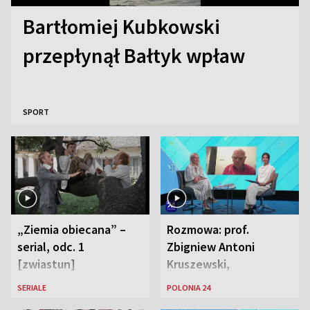
Bartłomiej Kubkowski
przepłynął Bałtyk wpław
SPORT
„Ziemia obiecana” –
Rozmowa: prof.
serial, odc. 1
Zbigniew Antoni
[zwiastun]
Kruszewski,
Powstaniec
SERIALE
POLONIA 24
Warszawski oraz Aga