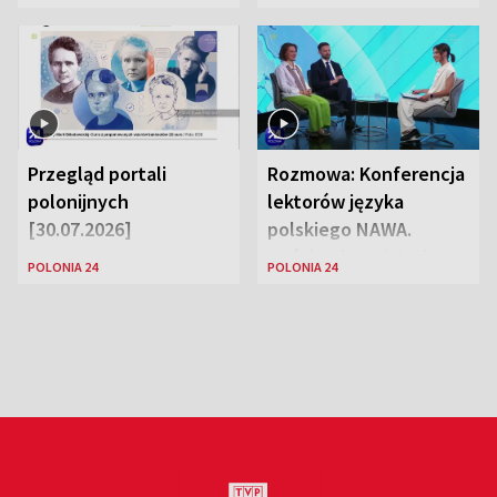
Przegląd portali
Rozmowa: Konferencja
polonijnych
lektorów języka
[30.07.2026]
polskiego NAWA.
Goście: dr Wojciech
POLONIA 24
POLONIA 24
Karczewski Gabriela
Urbańska-Legutko