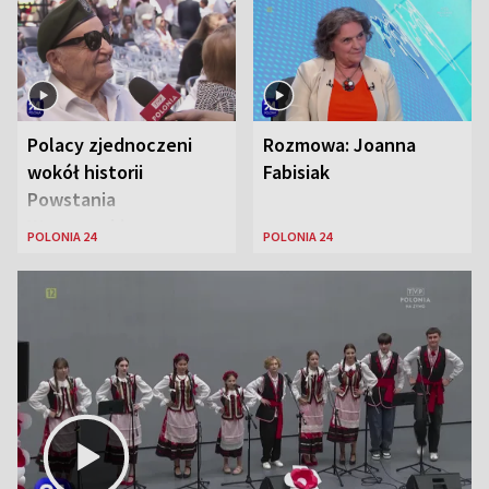
Zaryan, piosenkarka
Polacy zjednoczeni
Rozmowa: Joanna
wokół historii
Fabisiak
Powstania
Warszawskiego
POLONIA 24
POLONIA 24