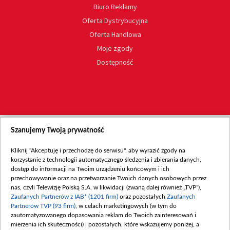
Biuro Reklamy
Oferta Dystrybucyjna
Oferta Handlowa
Moje zgody
Dostępność
Szanujemy Twoją prywatność
Kliknij "Akceptuję i przechodzę do serwisu", aby wyrazić zgody na
korzystanie z technologii automatycznego śledzenia i zbierania danych,
dostęp do informacji na Twoim urządzeniu końcowym i ich
przechowywanie oraz na przetwarzanie Twoich danych osobowych przez
nas, czyli Telewizję Polską S.A. w likwidacji (zwaną dalej również „TVP”),
Zaufanych Partnerów z IAB* (1201 firm)
oraz pozostałych
Zaufanych
Partnerów TVP (93 firm)
, w celach marketingowych (w tym do
zautomatyzowanego dopasowania reklam do Twoich zainteresowań i
mierzenia ich skuteczności) i pozostałych, które wskazujemy poniżej, a