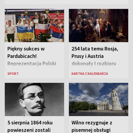
Piękny sukces w
254 lata temu Rosja,
Pardubicach!
Prusy i Austria
Reprezentacja Polski
dokonały I rozbioru
wygrywa Drużynowe
Polski
SPORT
KARTKA Z KALENDARZA
Mistrzostwa Europy w
szachach do lat 12
5 sierpnia 1864 roku
Wilno rezygnuje z
powieszeni zostali
pisemnej obsługi