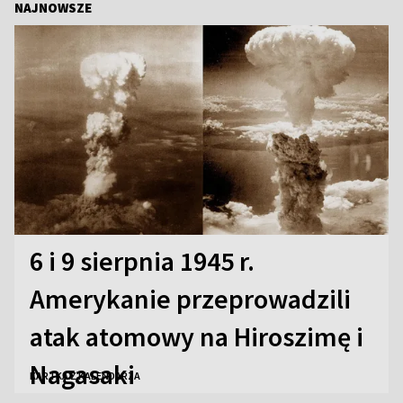
NAJNOWSZE
6 i 9 sierpnia 1945 r.
Amerykanie przeprowadzili
atak atomowy na Hiroszimę i
Nagasaki
KARTKA Z KALENDARZA