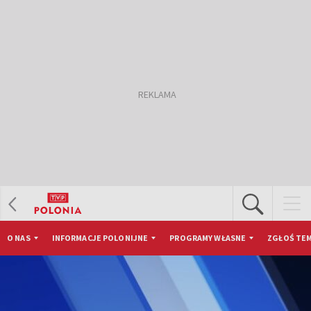
O NAS
INFORMACJE POLONIJNE
PROGRAMY WŁASNE
ZGŁOŚ TEM