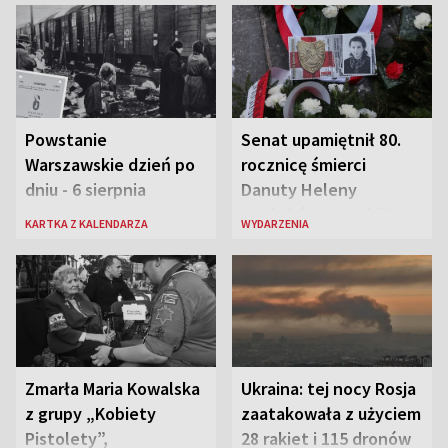
Powstanie
Senat upamiętnił 80.
Warszawskie dzień po
rocznicę śmierci
dniu - 6 sierpnia
Danuty Heleny
Siedzikówny „Inki”
KARTKA Z KALENDARZA
WYDARZENIA
Zmarła Maria Kowalska
Ukraina: tej nocy Rosja
z grupy „Kobiety
zaatakowała z użyciem
Pistolety”,
28 rakiet i 115 dronów