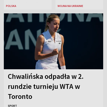
sanitariuszka pułku
POLSKA
WOJNA NA UKRAINIE
„Baszta”
Chwalińska odpadła w 2.
rundzie turnieju WTA w
Toronto
SPORT