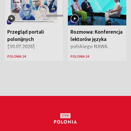
Przegląd portali
Rozmowa: Konferencja
polonijnych
lektorów języka
[30.07.2026]
polskiego NAWA.
Goście: dr Wojciech
POLONIA 24
POLONIA 24
Karczewski Gabriela
Urbańska-Legutko