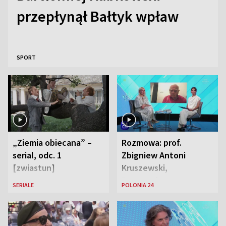
przepłynął Bałtyk wpław
SPORT
„Ziemia obiecana” –
Rozmowa: prof.
serial, odc. 1
Zbigniew Antoni
[zwiastun]
Kruszewski,
Powstaniec
SERIALE
POLONIA 24
Warszawski oraz Aga
Zaryan, piosenkarka