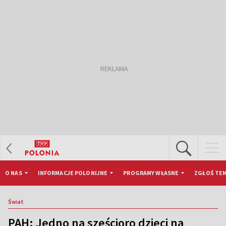
O NAS
INFORMACJE POLONIJNE
PROGRAMY WŁASNE
ZGŁOŚ TEM
Świat
PAH: Jedno na sześcioro dzieci na