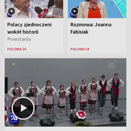
Polacy zjednoczeni
Rozmowa: Joanna
wokół historii
Fabisiak
Powstania
Warszawskiego
POLONIA 24
POLONIA 24