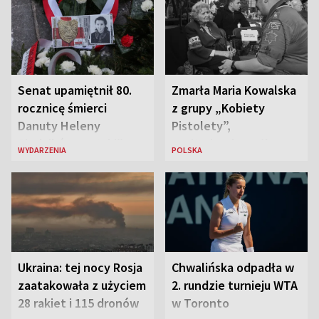
Senat upamiętnił 80.
Zmarła Maria Kowalska
rocznicę śmierci
z grupy „Kobiety
Danuty Heleny
Pistolety”,
Siedzikówny „Inki”
sanitariuszka pułku
WYDARZENIA
POLSKA
„Baszta”
Ukraina: tej nocy Rosja
Chwalińska odpadła w
zaatakowała z użyciem
2. rundzie turnieju WTA
28 rakiet i 115 dronów
w Toronto