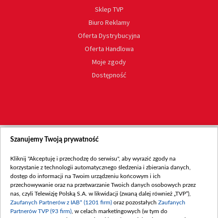
Sklep TVP
Biuro Reklamy
Oferta Dystrybucyjna
Oferta Handlowa
Moje zgody
Dostępność
Szanujemy Twoją prywatność
Kliknij "Akceptuję i przechodzę do serwisu", aby wyrazić zgody na
korzystanie z technologii automatycznego śledzenia i zbierania danych,
dostęp do informacji na Twoim urządzeniu końcowym i ich
przechowywanie oraz na przetwarzanie Twoich danych osobowych przez
nas, czyli Telewizję Polską S.A. w likwidacji (zwaną dalej również „TVP”),
Zaufanych Partnerów z IAB* (1201 firm)
oraz pozostałych
Zaufanych
Partnerów TVP (93 firm)
, w celach marketingowych (w tym do