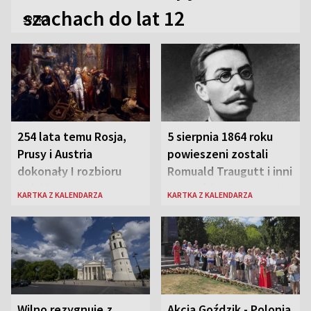
szachach do lat 12
SPORT
254 lata temu Rosja,
5 sierpnia 1864 roku
Prusy i Austria
powieszeni zostali
dokonały I rozbioru
Romuald Traugutt i inni
Polski
przywódcy Powstania
KARTKA Z KALENDARZA
KARTKA Z KALENDARZA
Styczniowego
Wilno rezygnuje z
Akcja Goździk - Polonia