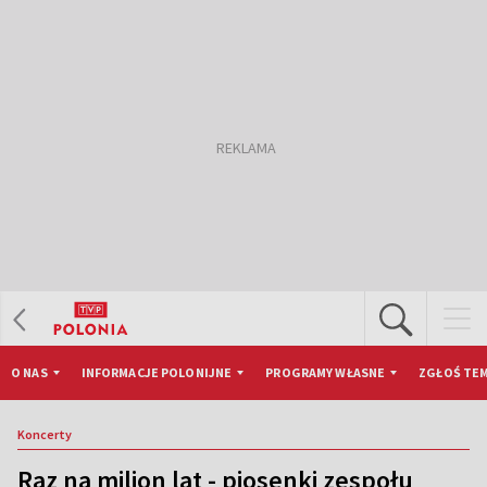
O NAS
INFORMACJE POLONIJNE
PROGRAMY WŁASNE
ZGŁOŚ TEM
Koncerty
Raz na milion lat - piosenki zespołu