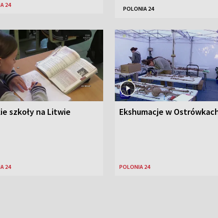
A 24
POLONIA 24
ie szkoły na Litwie
Ekshumacje w Ostrówkac
A 24
POLONIA 24