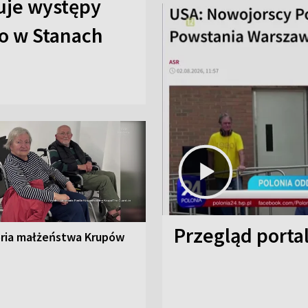
uje występy
o w Stanach
Przegląd porta
oria małżeństwa Krupów