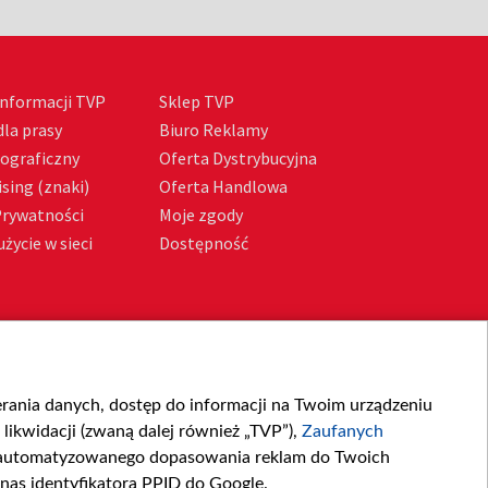
nformacji TVP
Sklep TVP
la prasy
Biuro Reklamy
tograficzny
Oferta Dystrybucyjna
sing (znaki)
Oferta Handlowa
Prywatności
Moje zgody
życie w sieci
Dostępność
ierania danych, dostęp do informacji na Twoim urządzeniu
likwidacji (zwaną dalej również „TVP”),
Zaufanych
zautomatyzowanego dopasowania reklam do Twoich
 nas identyfikatora PPID do Google.