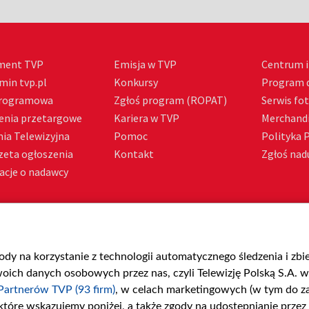
ment TVP
Emisja w TVP
Centrum i
min tvp.pl
Konkursy
Program d
Programowa
Zgłoś program (ROPAT)
Serwis fo
enia przetargowe
Kariera w TVP
Merchandi
ia Telewizyjna
Pomoc
Polityka 
zeta ogłoszenia
Kontakt
Zgłoś nadu
acje o nadawcy
gody na korzystanie z technologii automatycznego śledzenia i zb
ch danych osobowych przez nas, czyli Telewizję Polską S.A. w 
Partnerów TVP (93 firm)
, w celach marketingowych (w tym do 
 które wskazujemy poniżej, a także zgody na udostępnianie przez