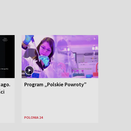
cago.
Program „Polskie Powroty”
ci
POLONIA 24