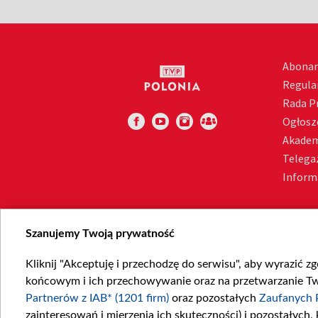
Abona
Regula
Rada 
Ogłosz
Akadem
Telega
Inform
Szanujemy Twoją prywatność
Kliknij "Akceptuję i przechodzę do serwisu", aby wyrazić z
końcowym i ich przechowywanie oraz na przetwarzanie Twoi
Partnerów z IAB* (1201 firm)
oraz pozostałych
Zaufanych 
zainteresowań i mierzenia ich skuteczności) i pozostałych,