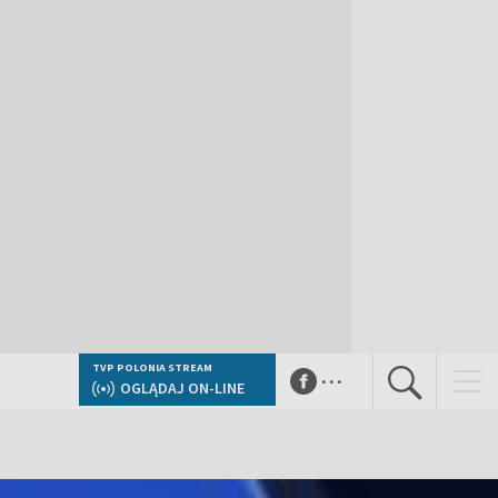
...
TVP POLONIA STREAM
OGLĄDAJ ON-LINE